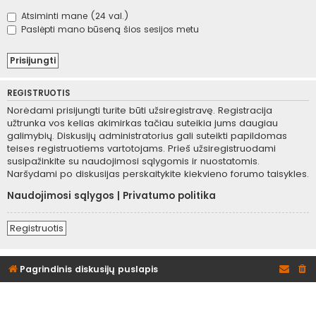
Atsiminti mane (24 val.)
Paslėpti mano būseną šios sesijos metu
REGISTRUOTIS
Norėdami prisijungti turite būti užsiregistravę. Registracija
užtrunka vos kelias akimirkas tačiau suteikia jums daugiau
galimybių. Diskusijų administratorius gali suteikti papildomas
teises registruotiems vartotojams. Prieš užsiregistruodami
susipažinkite su naudojimosi sąlygomis ir nuostatomis.
Naršydami po diskusijas perskaitykite kiekvieno forumo taisykles.
Naudojimosi sąlygos
|
Privatumo politika
Registruotis
Pagrindinis diskusijų puslapis