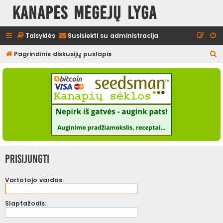
Kanapės mėgėjų lyga
Taisyklės
Susisiekti su administracija
I
Pagrindinis diskusijų puslapis
e
š
k
o
t
i
Prisijungti
Vartotojo vardas:
Slaptažodis: