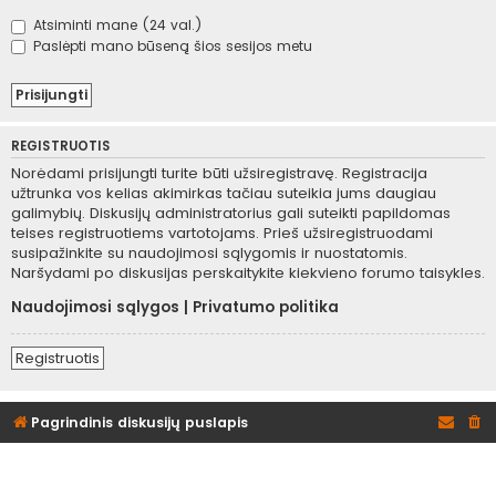
Atsiminti mane (24 val.)
Paslėpti mano būseną šios sesijos metu
REGISTRUOTIS
Norėdami prisijungti turite būti užsiregistravę. Registracija
užtrunka vos kelias akimirkas tačiau suteikia jums daugiau
galimybių. Diskusijų administratorius gali suteikti papildomas
teises registruotiems vartotojams. Prieš užsiregistruodami
susipažinkite su naudojimosi sąlygomis ir nuostatomis.
Naršydami po diskusijas perskaitykite kiekvieno forumo taisykles.
Naudojimosi sąlygos
|
Privatumo politika
Registruotis
Pagrindinis diskusijų puslapis