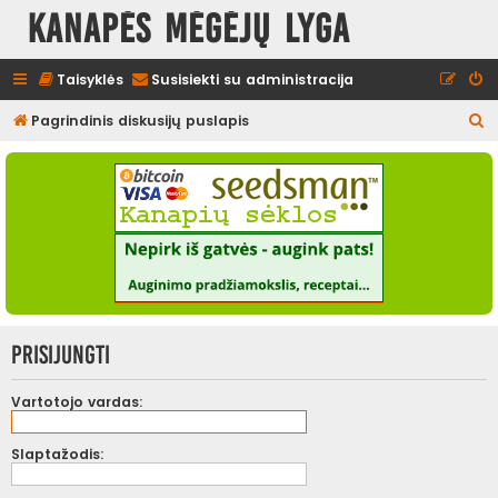
Kanapės mėgėjų lyga
Taisyklės
Susisiekti su administracija
I
Pagrindinis diskusijų puslapis
e
š
k
o
t
i
Prisijungti
Vartotojo vardas:
Slaptažodis: