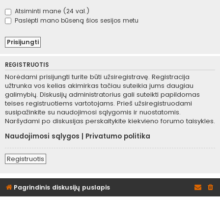
Atsiminti mane (24 val.)
Paslėpti mano būseną šios sesijos metu
REGISTRUOTIS
Norėdami prisijungti turite būti užsiregistravę. Registracija
užtrunka vos kelias akimirkas tačiau suteikia jums daugiau
galimybių. Diskusijų administratorius gali suteikti papildomas
teises registruotiems vartotojams. Prieš užsiregistruodami
susipažinkite su naudojimosi sąlygomis ir nuostatomis.
Naršydami po diskusijas perskaitykite kiekvieno forumo taisykles.
Naudojimosi sąlygos
|
Privatumo politika
Registruotis
Pagrindinis diskusijų puslapis