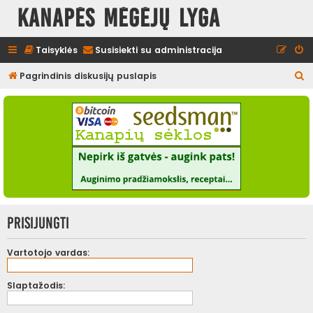
Kanapės mėgėjų lyga
Taisyklės
Susisiekti su administracija
I
Pagrindinis diskusijų puslapis
e
š
k
o
t
i
Prisijungti
Vartotojo vardas:
Slaptažodis: