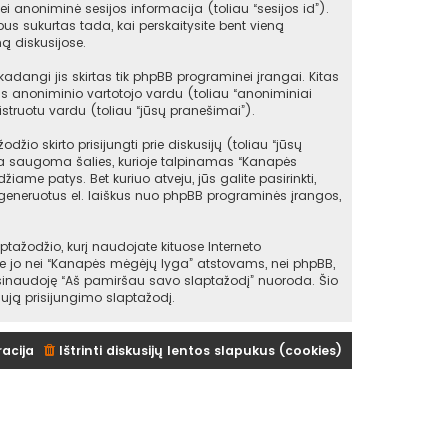
ei anoniminė sesijos informacija (toliau “sesijos id”).
s sukurtas tada, kai perskaitysite bent vieną
ą diskusijose.
angi jis skirtas tik phpBB programinei įrangai. Kitas
as anoniminio vartotojo vardu (toliau “anoniminiai
struotu vardu (toliau “jūsų pranešimai”).
io skirto prisijungti prie diskusijų (toliau “jūsų
 yra saugoma šalies, kurioje talpinamas “Kanapės
iame patys. Bet kuriuo atveju, jūs galite pasirinkti,
sugeneruotus el. laiškus nuo phpBB programinės įrangos,
žodžio, kurį naudojate kituose Interneto
kite jo nei “Kanapės mėgėjų lyga” atstovams, nei phpBB,
asinaudoję “Aš pamiršau savo slaptažodį” nuoroda. Šio
ują prisijungimo slaptažodį.
racija
Ištrinti diskusijų lentos slapukus (cookies)