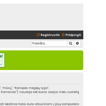
Registruotis
Prisijungti
Ieškoti
Išplėstinė paieška
”, “mūsų”, “Kanapės mėgėjų lyga”,
BB Komanda”) naudoja bet kurios sesijos metu surinktą
ekstiniai failai, kurie atsiunčiami į jūsų kompiuterio