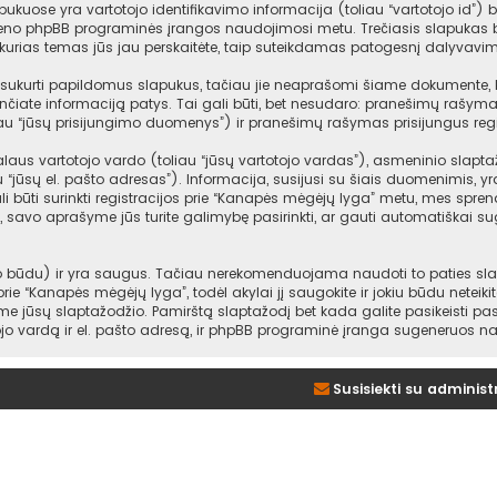
ukuose yra vartotojo identifikavimo informacija (toliau “vartotojo id”) b
ieno phpBB programinės įrangos naudojimosi metu. Trečiasis slapukas bu
urias temas jūs jau perskaitėte, taip suteikdamas patogesnį dalyvavim
ukurti papildomus slapukus, tačiau jie neaprašomi šiame dokumente, kad
nčiate informaciją patys. Tai gali būti, bet nesudaro: pranešimų rašym
au “jūsų prisijungimo duomenys”) ir pranešimų rašymas prisijungus regi
us vartotojo vardo (toliau “jūsų vartotojo vardas”), asmeninio slaptažodž
au “jūsų el. pašto adresas”). Informacija, susijusi su šiais duomenimis,
i būti surinkti registracijos prie “Kanapės mėgėjų lyga” metu, mes sprendž
gi, savo aprašyme jūs turite galimybę pasirinkti, ar gauti automatiškai 
būdu) ir yra saugus. Tačiau nerekomenduojama naudoti to paties slapta
 prie “Kanapės mėgėjų lyga”, todėl akylai jį saugokite ir jokiu būdu netei
e jūsų slaptažodžio. Pamirštą slaptažodį bet kada galite pasikeisti p
ojo vardą ir el. pašto adresą, ir phpBB programinė įranga sugeneruos na
Susisiekti su administ