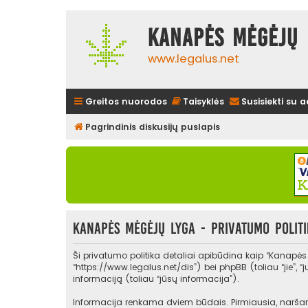
Kanapės mėgėjų 
www.legalus.net
Greitos nuorodos
Taisyklės
Susisiekti su 
Pagrindinis diskusijų puslapis
Kanapės mėgėjų lyga - Privatumo politi
Ši privatumo politika detaliai apibūdina kaip “Kanapė
“https://www.legalus.net/dis”) bei phpBB (toliau “jie”
informaciją (toliau “jūsų informacija”).
Informacija renkama dviem būdais. Pirmiausia, naršant 