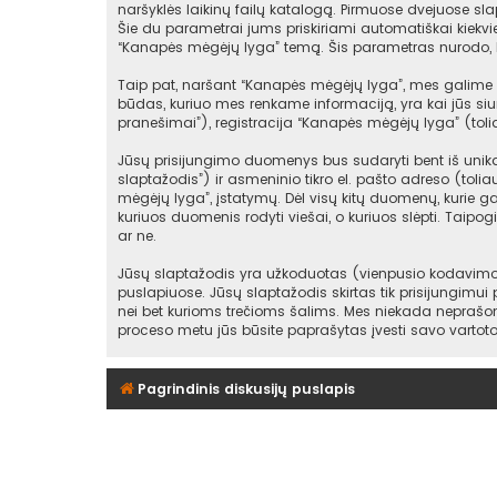
naršyklės laikinų failų katalogą. Pirmuose dvejuose slap
Šie du parametrai jums priskiriami automatiškai kiekv
“Kanapės mėgėjų lyga” temą. Šis parametras nurodo, k
Taip pat, naršant “Kanapės mėgėjų lyga”, mes galime s
būdas, kuriuo mes renkame informaciją, yra kai jūs siu
pranešimai”), registracija “Kanapės mėgėjų lyga” (toli
Jūsų prisijungimo duomenys bus sudaryti bent iš unikala
slaptažodis”) ir asmeninio tikro el. pašto adreso (toli
mėgėjų lyga”, įstatymų. Dėl visų kitų duomenų, kurie gal
kuriuos duomenis rodyti viešai, o kuriuos slėpti. Taipo
ar ne.
Jūsų slaptažodis yra užkoduotas (vienpusio kodavimo 
puslapiuose. Jūsų slaptažodis skirtas tik prisijungimui
nei bet kurioms trečioms šalims. Mes niekada neprašom
proceso metu jūs būsite paprašytas įvesti savo vartot
Pagrindinis diskusijų puslapis