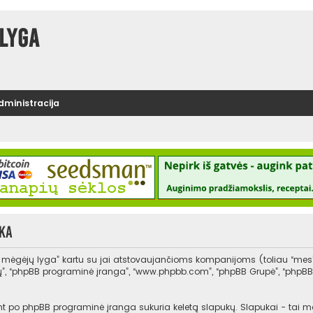
lyga
administracija
ka
s mėgėjų lyga” kartu su jai atstovaujančioms kompanijoms (toliau “mes
, “jų”, “phpBB programinė įranga”, “www.phpbb.com”, “phpBB Grupė”, “php
po phpBB programinė įranga sukuria keletą slapukų. Slapukai - tai maži t