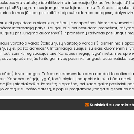
ukuose yra vartotojo identifikavimo informacija (toliau “vartotojo id”) b
ieno phpBB programinės įrangos naudojimosi metu. Trečiasis slapukas bu
urias temas jūs jau perskaitėte, taip suteikdamas patogesnį dalyvavim
ukurti papildomus slapukus, tačiau jie neaprašomi šiame dokumente, kad
nčiate informaciją patys. Tai gali būti, bet nesudaro: pranešimų rašym
au “jūsų prisijungimo duomenys”) ir pranešimų rašymas prisijungus regi
us vartotojo vardo (toliau “jūsų vartotojo vardas”), asmeninio slaptažodž
au “jūsų el. pašto adresas”). Informacija, susijusi su šiais duomenimis,
i būti surinkti registracijos prie “Kanapės mėgėjų lyga” metu, mes sprendž
gi, savo aprašyme jūs turite galimybę pasirinkti, ar gauti automatiškai 
būdu) ir yra saugus. Tačiau nerekomenduojama naudoti to paties slapta
 prie “Kanapės mėgėjų lyga”, todėl akylai jį saugokite ir jokiu būdu netei
e jūsų slaptažodžio. Pamirštą slaptažodį bet kada galite pasikeisti p
ojo vardą ir el. pašto adresą, ir phpBB programinė įranga sugeneruos na
Susisiekti su administ