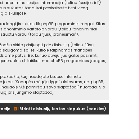
ei anoniminė sesijos informacija (toliau “sesijos id”).
s sukurtas tada, kai perskaitysite bent vieną
ą diskusijose.
angi jis skirtas tik phpBB programinei įrangai. Kitas
as anoniminio vartotojo vardu (toliau “anoniminiai
struotu vardu (toliau “jūsų pranešimai”).
io skirto prisijungti prie diskusijų (toliau “jūsų
 yra saugoma šalies, kurioje talpinamas “Kanapės
iame patys. Bet kuriuo atveju, jūs galite pasirinkti,
sugeneruotus el. laiškus nuo phpBB programinės įrangos,
žodžio, kurį naudojate kituose Interneto
kite jo nei “Kanapės mėgėjų lyga” atstovams, nei phpBB,
asinaudoję “Aš pamiršau savo slaptažodį” nuoroda. Šio
ują prisijungimo slaptažodį.
racija
Ištrinti diskusijų lentos slapukus (cookies)