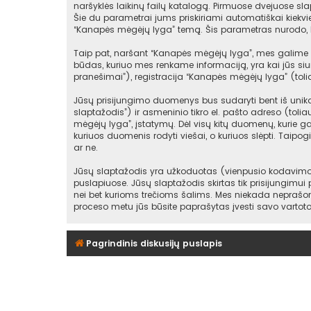
naršyklės laikinų failų katalogą. Pirmuose dvejuose slap
Šie du parametrai jums priskiriami automatiškai kiekv
“Kanapės mėgėjų lyga” temą. Šis parametras nurodo, k
Taip pat, naršant “Kanapės mėgėjų lyga”, mes galime s
būdas, kuriuo mes renkame informaciją, yra kai jūs siu
pranešimai”), registracija “Kanapės mėgėjų lyga” (toli
Jūsų prisijungimo duomenys bus sudaryti bent iš unikala
slaptažodis”) ir asmeninio tikro el. pašto adreso (toli
mėgėjų lyga”, įstatymų. Dėl visų kitų duomenų, kurie gal
kuriuos duomenis rodyti viešai, o kuriuos slėpti. Taipo
ar ne.
Jūsų slaptažodis yra užkoduotas (vienpusio kodavimo 
puslapiuose. Jūsų slaptažodis skirtas tik prisijungimui
nei bet kurioms trečioms šalims. Mes niekada neprašom
proceso metu jūs būsite paprašytas įvesti savo vartot
Pagrindinis diskusijų puslapis