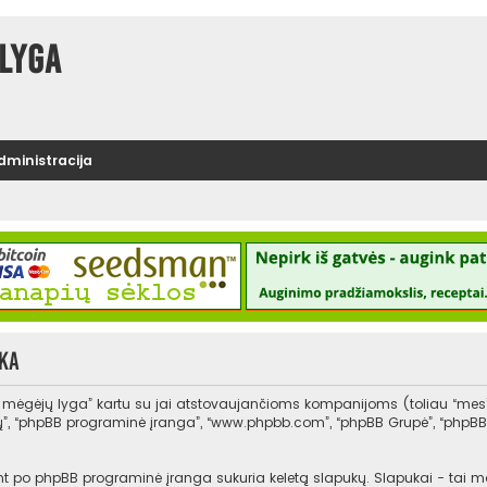
lyga
administracija
ka
s mėgėjų lyga” kartu su jai atstovaujančioms kompanijoms (toliau “mes
, “jų”, “phpBB programinė įranga”, “www.phpbb.com”, “phpBB Grupė”, “php
po phpBB programinė įranga sukuria keletą slapukų. Slapukai - tai maži t