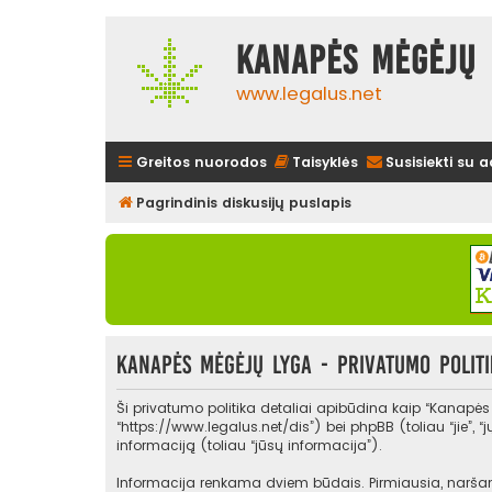
Kanapės mėgėjų 
www.legalus.net
Greitos nuorodos
Taisyklės
Susisiekti su 
Pagrindinis diskusijų puslapis
Kanapės mėgėjų lyga - Privatumo politi
Ši privatumo politika detaliai apibūdina kaip “Kanapė
“https://www.legalus.net/dis”) bei phpBB (toliau “jie”
informaciją (toliau “jūsų informacija”).
Informacija renkama dviem būdais. Pirmiausia, naršant 