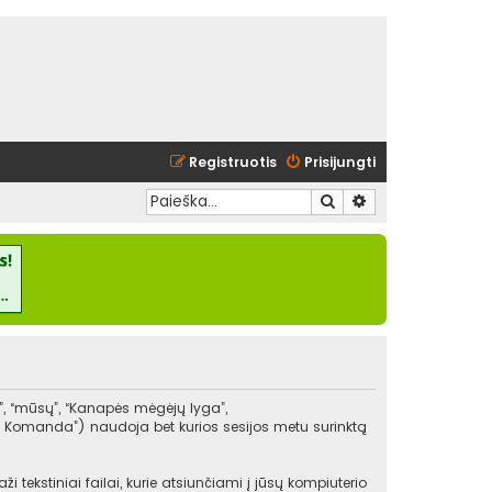
Registruotis
Prisijungti
Ieškoti
Išplėstinė paieška
”, “mūsų”, “Kanapės mėgėjų lyga”,
BB Komanda”) naudoja bet kurios sesijos metu surinktą
ekstiniai failai, kurie atsiunčiami į jūsų kompiuterio