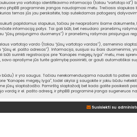
ukuose yra vartotojo identifikavimo informacija (toliau “vartotojo id”) b
ieno phpBB programinės įrangos naudojimosi metu. Trečiasis slapukas bu
urias temas jūs jau perskaitėte, taip suteikdamas patogesnį dalyvavim
ukurti papildomus slapukus, tačiau jie neaprašomi šiame dokumente, kad
nčiate informaciją patys. Tai gali būti, bet nesudaro: pranešimų rašym
au “jūsų prisijungimo duomenys”) ir pranešimų rašymas prisijungus regi
us vartotojo vardo (toliau “jūsų vartotojo vardas”), asmeninio slaptažodž
au “jūsų el. pašto adresas”). Informacija, susijusi su šiais duomenimis,
i būti surinkti registracijos prie “Kanapės mėgėjų lyga” metu, mes sprendž
gi, savo aprašyme jūs turite galimybę pasirinkti, ar gauti automatiškai 
būdu) ir yra saugus. Tačiau nerekomenduojama naudoti to paties slapta
 prie “Kanapės mėgėjų lyga”, todėl akylai jį saugokite ir jokiu būdu netei
e jūsų slaptažodžio. Pamirštą slaptažodį bet kada galite pasikeisti p
ojo vardą ir el. pašto adresą, ir phpBB programinė įranga sugeneruos na
Susisiekti su administ