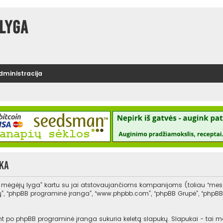
lyga
administracija
ka
s mėgėjų lyga” kartu su jai atstovaujančioms kompanijoms (toliau “mes
, “jų”, “phpBB programinė įranga”, “www.phpbb.com”, “phpBB Grupė”, “php
po phpBB programinė įranga sukuria keletą slapukų. Slapukai - tai maži t