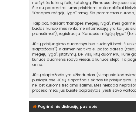
naršyklės laikinų failų katalogą. Pirmuose dvejuose slap
Šie du parametrai jums priskiriami automatiškai kiekv
“Kanapės mėgėjų lyga” temą. Šis parametras nurodo, k
Taip pat, naršant “Kanapės mėgėjų lyga”, mes galime s
būdas, kuriuo mes renkame informaciją, yra kai jūs siu
pranešimai”), registracija “Kanapės mėgėjų lyga” (toli
Jūsų prisijungimo duomenys bus sudaryti bent iš unikala
slaptažodis”) ir asmeninio tikro el. pašto adreso (toli
mėgėjų lyga”, įstatymų. Dėl visų kitų duomenų, kurie gal
kuriuos duomenis rodyti viešai, o kuriuos slėpti. Taipo
ar ne.
Jūsų slaptažodis yra užkoduotas (vienpusio kodavimo 
puslapiuose. Jūsų slaptažodis skirtas tik prisijungimui
nei bet kurioms trečioms šalims. Mes niekada neprašom
proceso metu jūs būsite paprašytas įvesti savo vartot
Pagrindinis diskusijų puslapis