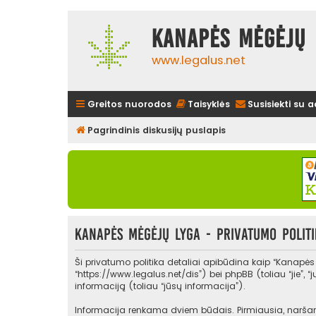
Kanapės mėgėjų 
www.legalus.net
Greitos nuorodos
Taisyklės
Susisiekti su 
Pagrindinis diskusijų puslapis
Kanapės mėgėjų lyga - Privatumo politi
Ši privatumo politika detaliai apibūdina kaip “Kanapė
“https://www.legalus.net/dis”) bei phpBB (toliau “jie”
informaciją (toliau “jūsų informacija”).
Informacija renkama dviem būdais. Pirmiausia, naršant 