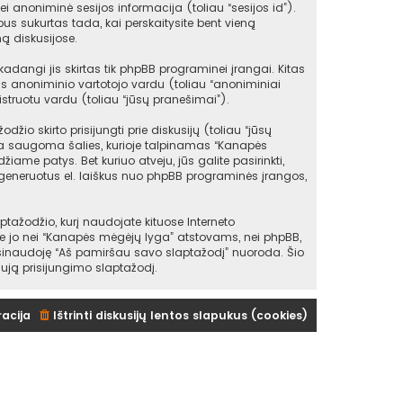
ei anoniminė sesijos informacija (toliau “sesijos id”).
s sukurtas tada, kai perskaitysite bent vieną
ą diskusijose.
angi jis skirtas tik phpBB programinei įrangai. Kitas
as anoniminio vartotojo vardu (toliau “anoniminiai
struotu vardu (toliau “jūsų pranešimai”).
io skirto prisijungti prie diskusijų (toliau “jūsų
 yra saugoma šalies, kurioje talpinamas “Kanapės
iame patys. Bet kuriuo atveju, jūs galite pasirinkti,
sugeneruotus el. laiškus nuo phpBB programinės įrangos,
žodžio, kurį naudojate kituose Interneto
kite jo nei “Kanapės mėgėjų lyga” atstovams, nei phpBB,
asinaudoję “Aš pamiršau savo slaptažodį” nuoroda. Šio
ują prisijungimo slaptažodį.
racija
Ištrinti diskusijų lentos slapukus (cookies)