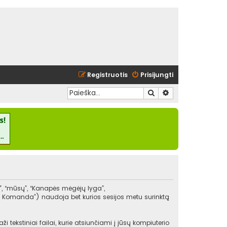
Registruotis
Prisijungti
Ieškoti
Išplėstinė paieška
”, “mūsų”, “Kanapės mėgėjų lyga”,
BB Komanda”) naudoja bet kurios sesijos metu surinktą
ekstiniai failai, kurie atsiunčiami į jūsų kompiuterio