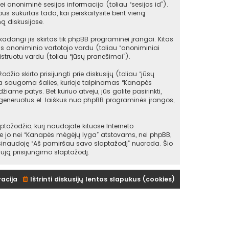
ei anoniminė sesijos informacija (toliau “sesijos id”).
s sukurtas tada, kai perskaitysite bent vieną
ą diskusijose.
angi jis skirtas tik phpBB programinei įrangai. Kitas
as anoniminio vartotojo vardu (toliau “anoniminiai
struotu vardu (toliau “jūsų pranešimai”).
io skirto prisijungti prie diskusijų (toliau “jūsų
 yra saugoma šalies, kurioje talpinamas “Kanapės
iame patys. Bet kuriuo atveju, jūs galite pasirinkti,
sugeneruotus el. laiškus nuo phpBB programinės įrangos,
žodžio, kurį naudojate kituose Interneto
kite jo nei “Kanapės mėgėjų lyga” atstovams, nei phpBB,
asinaudoję “Aš pamiršau savo slaptažodį” nuoroda. Šio
ują prisijungimo slaptažodį.
racija
Ištrinti diskusijų lentos slapukus (cookies)