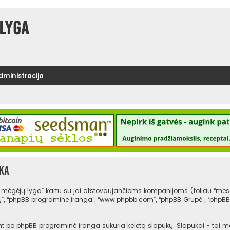
lyga
administracija
ka
s mėgėjų lyga” kartu su jai atstovaujančioms kompanijoms (toliau “mes
, “jų”, “phpBB programinė įranga”, “www.phpbb.com”, “phpBB Grupė”, “php
po phpBB programinė įranga sukuria keletą slapukų. Slapukai - tai maži t