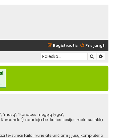
Registruotis
Prisijungti
Ieškoti
Išplėstinė paieška
”, “mūsų”, “Kanapės mėgėjų lyga”,
BB Komanda”) naudoja bet kurios sesijos metu surinktą
ekstiniai failai, kurie atsiunčiami į jūsų kompiuterio