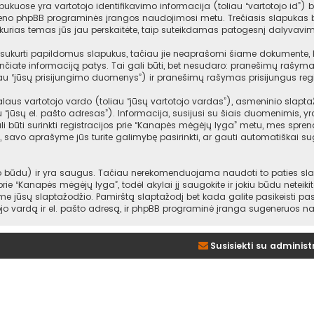
ukuose yra vartotojo identifikavimo informacija (toliau “vartotojo id”) b
ieno phpBB programinės įrangos naudojimosi metu. Trečiasis slapukas bu
urias temas jūs jau perskaitėte, taip suteikdamas patogesnį dalyvavim
ukurti papildomus slapukus, tačiau jie neaprašomi šiame dokumente, kad
nčiate informaciją patys. Tai gali būti, bet nesudaro: pranešimų rašym
au “jūsų prisijungimo duomenys”) ir pranešimų rašymas prisijungus regi
us vartotojo vardo (toliau “jūsų vartotojo vardas”), asmeninio slaptažodž
au “jūsų el. pašto adresas”). Informacija, susijusi su šiais duomenimis,
i būti surinkti registracijos prie “Kanapės mėgėjų lyga” metu, mes sprendž
gi, savo aprašyme jūs turite galimybę pasirinkti, ar gauti automatiškai 
būdu) ir yra saugus. Tačiau nerekomenduojama naudoti to paties slapta
 prie “Kanapės mėgėjų lyga”, todėl akylai jį saugokite ir jokiu būdu netei
e jūsų slaptažodžio. Pamirštą slaptažodį bet kada galite pasikeisti p
ojo vardą ir el. pašto adresą, ir phpBB programinė įranga sugeneruos na
Susisiekti su administ