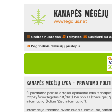
Kanapės mėgėjų 
www.legalus.net
Greitos nuorodos
Taisyklės
Susisiekti su 
Pagrindinis diskusijų puslapis
Kanapės mėgėjų lyga - Privatumo politi
Ši privatumo politika detaliai apibūdina kaip “Kanapė
“https://www.legalus.net/dis”) bei phpBB (toliau “jie”
informaciją (toliau “jūsų informacija”).
Informacija renkama dviem būdais. Pirmiausia, naršant 