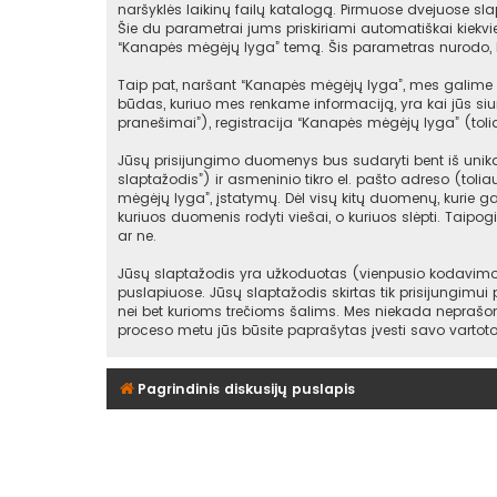
naršyklės laikinų failų katalogą. Pirmuose dvejuose slap
Šie du parametrai jums priskiriami automatiškai kiekv
“Kanapės mėgėjų lyga” temą. Šis parametras nurodo, k
Taip pat, naršant “Kanapės mėgėjų lyga”, mes galime s
būdas, kuriuo mes renkame informaciją, yra kai jūs siu
pranešimai”), registracija “Kanapės mėgėjų lyga” (toli
Jūsų prisijungimo duomenys bus sudaryti bent iš unikala
slaptažodis”) ir asmeninio tikro el. pašto adreso (toli
mėgėjų lyga”, įstatymų. Dėl visų kitų duomenų, kurie gal
kuriuos duomenis rodyti viešai, o kuriuos slėpti. Taipo
ar ne.
Jūsų slaptažodis yra užkoduotas (vienpusio kodavimo 
puslapiuose. Jūsų slaptažodis skirtas tik prisijungimui
nei bet kurioms trečioms šalims. Mes niekada neprašom
proceso metu jūs būsite paprašytas įvesti savo vartot
Pagrindinis diskusijų puslapis