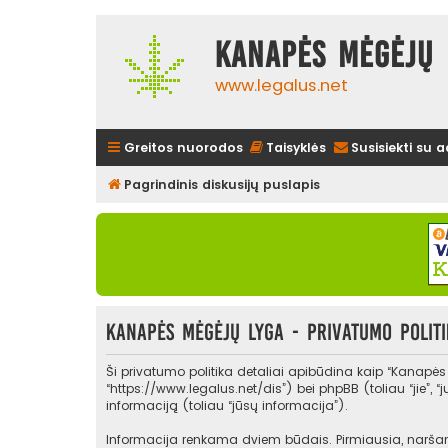
Kanapės mėgėjų 
www.legalus.net
Greitos nuorodos
Taisyklės
Susisiekti su 
Pagrindinis diskusijų puslapis
Kanapės mėgėjų lyga - Privatumo politi
Ši privatumo politika detaliai apibūdina kaip “Kanapė
“https://www.legalus.net/dis”) bei phpBB (toliau “jie”
informaciją (toliau “jūsų informacija”).
Informacija renkama dviem būdais. Pirmiausia, naršant 