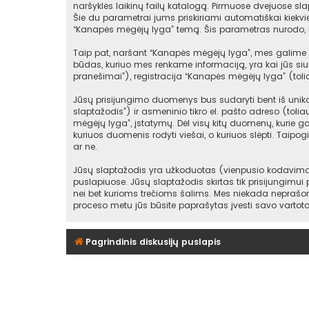
naršyklės laikinų failų katalogą. Pirmuose dvejuose slap
Šie du parametrai jums priskiriami automatiškai kiekv
“Kanapės mėgėjų lyga” temą. Šis parametras nurodo, k
Taip pat, naršant “Kanapės mėgėjų lyga”, mes galime s
būdas, kuriuo mes renkame informaciją, yra kai jūs siu
pranešimai”), registracija “Kanapės mėgėjų lyga” (toli
Jūsų prisijungimo duomenys bus sudaryti bent iš unikala
slaptažodis”) ir asmeninio tikro el. pašto adreso (toli
mėgėjų lyga”, įstatymų. Dėl visų kitų duomenų, kurie gal
kuriuos duomenis rodyti viešai, o kuriuos slėpti. Taipo
ar ne.
Jūsų slaptažodis yra užkoduotas (vienpusio kodavimo 
puslapiuose. Jūsų slaptažodis skirtas tik prisijungimui
nei bet kurioms trečioms šalims. Mes niekada neprašom
proceso metu jūs būsite paprašytas įvesti savo vartot
Pagrindinis diskusijų puslapis