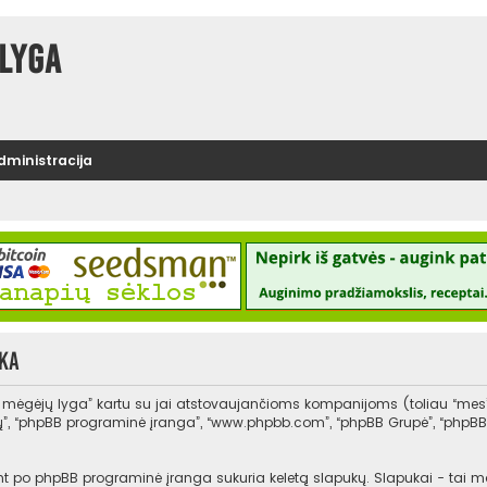
lyga
administracija
ka
s mėgėjų lyga” kartu su jai atstovaujančioms kompanijoms (toliau “mes
, “jų”, “phpBB programinė įranga”, “www.phpbb.com”, “phpBB Grupė”, “php
po phpBB programinė įranga sukuria keletą slapukų. Slapukai - tai maži t