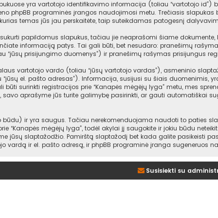
ukuose yra vartotojo identifikavimo informacija (toliau “vartotojo id”) b
ieno phpBB programinės įrangos naudojimosi metu. Trečiasis slapukas bu
urias temas jūs jau perskaitėte, taip suteikdamas patogesnį dalyvavim
ukurti papildomus slapukus, tačiau jie neaprašomi šiame dokumente, kad
nčiate informaciją patys. Tai gali būti, bet nesudaro: pranešimų rašym
au “jūsų prisijungimo duomenys”) ir pranešimų rašymas prisijungus regi
us vartotojo vardo (toliau “jūsų vartotojo vardas”), asmeninio slaptažodž
au “jūsų el. pašto adresas”). Informacija, susijusi su šiais duomenimis,
i būti surinkti registracijos prie “Kanapės mėgėjų lyga” metu, mes sprendž
gi, savo aprašyme jūs turite galimybę pasirinkti, ar gauti automatiškai 
būdu) ir yra saugus. Tačiau nerekomenduojama naudoti to paties slapta
 prie “Kanapės mėgėjų lyga”, todėl akylai jį saugokite ir jokiu būdu netei
e jūsų slaptažodžio. Pamirštą slaptažodį bet kada galite pasikeisti p
ojo vardą ir el. pašto adresą, ir phpBB programinė įranga sugeneruos na
Susisiekti su administ