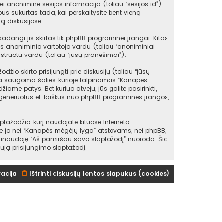
ei anoniminė sesijos informacija (toliau “sesijos id”).
s sukurtas tada, kai perskaitysite bent vieną
ą diskusijose.
angi jis skirtas tik phpBB programinei įrangai. Kitas
as anoniminio vartotojo vardu (toliau “anoniminiai
struotu vardu (toliau “jūsų pranešimai”).
io skirto prisijungti prie diskusijų (toliau “jūsų
 yra saugoma šalies, kurioje talpinamas “Kanapės
iame patys. Bet kuriuo atveju, jūs galite pasirinkti,
sugeneruotus el. laiškus nuo phpBB programinės įrangos,
žodžio, kurį naudojate kituose Interneto
kite jo nei “Kanapės mėgėjų lyga” atstovams, nei phpBB,
asinaudoję “Aš pamiršau savo slaptažodį” nuoroda. Šio
ują prisijungimo slaptažodį.
racija
Ištrinti diskusijų lentos slapukus (cookies)