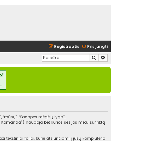
Registruotis
Prisijungti
Ieškoti
Išplėstinė paieška
”, “mūsų”, “Kanapės mėgėjų lyga”,
BB Komanda”) naudoja bet kurios sesijos metu surinktą
ekstiniai failai, kurie atsiunčiami į jūsų kompiuterio