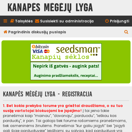
Kanapės mėgėjų lyga
Taisyklės
Susisiekti su administracija
Prisijungti
I
Pagrindinis diskusijų puslapis
e
š
k
o
t
i
Kanapės mėgėjų lyga - Registracija
1. Bet kokia prekyba forume yra griežtai draudžiama, o su tuo
susiję vartotojai blokuojami be įspėjimo!
Į tai įeina tokie
pranešimai kaip "mainau", "dovanoju", parduodu", "ieškau kas
parduotų", ir pan. Tai galioja tiek forume rašomiems pranešimams,
tiek asmeninėms žinutėms. Pranešimai "kur galiu įsigyti" bei "įsigyti
gali šioje parduotuvėje" leidžiami, su sąlyga, kad parduotuvė yra