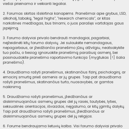
viešai prieinama ir veikianti legaliai.
2. Forumas skirtas išskirtinai kanapėms. Pranešimai apie grybus, LSD,
alkoholį, tabaką, "legal highs", "research chemicals", ar kitas
narkotines medžiagas, bus trinami, o juos parašęs vartotojas gaus
įspėjimą.
3. Forumo dalyviai privalo bendrauti mandagiai, pagarbiai,
neįžeidinėti kitų forumo dalyvių. Jei sulaukėte nemandagaus,
nepagarbaus, ar įžeidžiančio pranešimo jūsų atžvilgiu, neatsakykite
tuo pačiu, o tiesiog ignoruokite pranešimą parašiusį asmenį, bei
pasinaudokite pranešimo raportavimo funkcija (mygtukas [!] šalia
pranešimo).
4. Draudžiama rašyti pranešimus, skatinančius fizinį, psichologinį, ar
emocinį smurtą prieš asmenis ar jų grupes. Taip pat draudžiama
rašyti pranešimus, skatinančius turto, nuosavybės, ar gamtos
naikinimą.
5. Draudžiama rašyti pranešimus, įžeidžiančius ar
diskriminuojančius asmenų grupes dėl jų rasės, tautybės, lyties,
seksualinės orientacijos, išvaizdos, neįgalumo, ar kitų įgimtų dalykų.
Taip pat draudžiama rašyti pranešimus, įžeidžiančius ar
diskriminuojančius asmenų grupes dėl jų religijos.
6. Forume bendraujama lietuvių kalba. Visi forumo dalyviai privalo