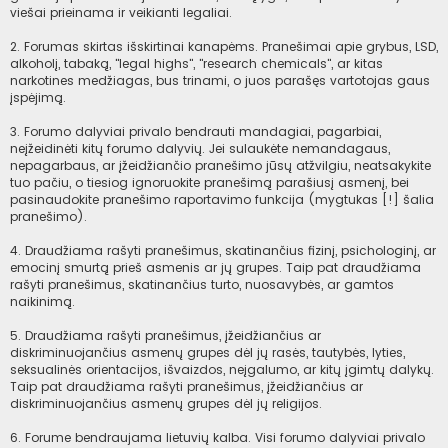
viešai prieinama ir veikianti legaliai.
2. Forumas skirtas išskirtinai kanapėms. Pranešimai apie grybus, LSD,
alkoholį, tabaką, "legal highs", "research chemicals", ar kitas
narkotines medžiagas, bus trinami, o juos parašęs vartotojas gaus
įspėjimą.
3. Forumo dalyviai privalo bendrauti mandagiai, pagarbiai,
neįžeidinėti kitų forumo dalyvių. Jei sulaukėte nemandagaus,
nepagarbaus, ar įžeidžiančio pranešimo jūsų atžvilgiu, neatsakykite
tuo pačiu, o tiesiog ignoruokite pranešimą parašiusį asmenį, bei
pasinaudokite pranešimo raportavimo funkcija (mygtukas [!] šalia
pranešimo).
4. Draudžiama rašyti pranešimus, skatinančius fizinį, psichologinį, ar
emocinį smurtą prieš asmenis ar jų grupes. Taip pat draudžiama
rašyti pranešimus, skatinančius turto, nuosavybės, ar gamtos
naikinimą.
5. Draudžiama rašyti pranešimus, įžeidžiančius ar
diskriminuojančius asmenų grupes dėl jų rasės, tautybės, lyties,
seksualinės orientacijos, išvaizdos, neįgalumo, ar kitų įgimtų dalykų.
Taip pat draudžiama rašyti pranešimus, įžeidžiančius ar
diskriminuojančius asmenų grupes dėl jų religijos.
6. Forume bendraujama lietuvių kalba. Visi forumo dalyviai privalo