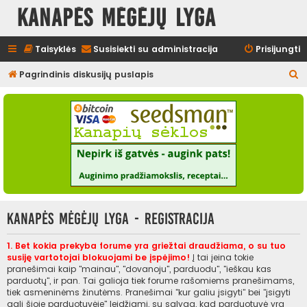
Kanapės mėgėjų lyga
Taisyklės
Susisiekti su administracija
Prisijungti
I
Pagrindinis diskusijų puslapis
e
š
k
o
t
i
Kanapės mėgėjų lyga - Registracija
1. Bet kokia prekyba forume yra griežtai draudžiama, o su tuo
susiję vartotojai blokuojami be įspėjimo!
Į tai įeina tokie
pranešimai kaip "mainau", "dovanoju", parduodu", "ieškau kas
parduotų", ir pan. Tai galioja tiek forume rašomiems pranešimams,
tiek asmeninėms žinutėms. Pranešimai "kur galiu įsigyti" bei "įsigyti
gali šioje parduotuvėje" leidžiami, su sąlyga, kad parduotuvė yra