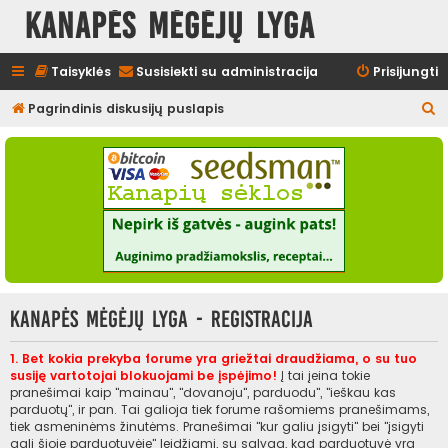
Kanapės mėgėjų lyga
Taisyklės
Susisiekti su administracija
Prisijungti
I
Pagrindinis diskusijų puslapis
e
š
k
o
t
i
Kanapės mėgėjų lyga - Registracija
1. Bet kokia prekyba forume yra griežtai draudžiama, o su tuo
susiję vartotojai blokuojami be įspėjimo!
Į tai įeina tokie
pranešimai kaip "mainau", "dovanoju", parduodu", "ieškau kas
parduotų", ir pan. Tai galioja tiek forume rašomiems pranešimams,
tiek asmeninėms žinutėms. Pranešimai "kur galiu įsigyti" bei "įsigyti
gali šioje parduotuvėje" leidžiami, su sąlyga, kad parduotuvė yra