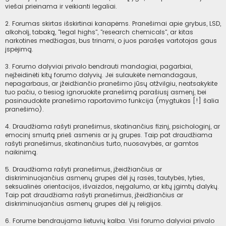
viešai prieinama ir veikianti legaliai.
2. Forumas skirtas išskirtinai kanapėms. Pranešimai apie grybus, LSD,
alkoholį, tabaką, "legal highs", "research chemicals", ar kitas
narkotines medžiagas, bus trinami, o juos parašęs vartotojas gaus
įspėjimą.
3. Forumo dalyviai privalo bendrauti mandagiai, pagarbiai,
neįžeidinėti kitų forumo dalyvių. Jei sulaukėte nemandagaus,
nepagarbaus, ar įžeidžiančio pranešimo jūsų atžvilgiu, neatsakykite
tuo pačiu, o tiesiog ignoruokite pranešimą parašiusį asmenį, bei
pasinaudokite pranešimo raportavimo funkcija (mygtukas [!] šalia
pranešimo).
4. Draudžiama rašyti pranešimus, skatinančius fizinį, psichologinį, ar
emocinį smurtą prieš asmenis ar jų grupes. Taip pat draudžiama
rašyti pranešimus, skatinančius turto, nuosavybės, ar gamtos
naikinimą.
5. Draudžiama rašyti pranešimus, įžeidžiančius ar
diskriminuojančius asmenų grupes dėl jų rasės, tautybės, lyties,
seksualinės orientacijos, išvaizdos, neįgalumo, ar kitų įgimtų dalykų.
Taip pat draudžiama rašyti pranešimus, įžeidžiančius ar
diskriminuojančius asmenų grupes dėl jų religijos.
6. Forume bendraujama lietuvių kalba. Visi forumo dalyviai privalo