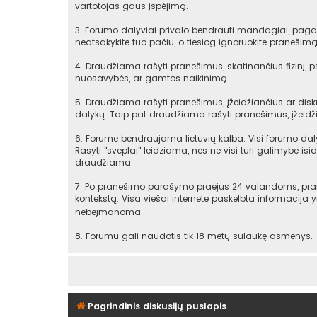
vartotojas gaus įspėjimą.
3. Forumo dalyviai privalo bendrauti mandagiai, pagarb
neatsakykite tuo pačiu, o tiesiog ignoruokite praneši
4. Draudžiama rašyti pranešimus, skatinančius fizinį, 
nuosavybės, ar gamtos naikinimą.
5. Draudžiama rašyti pranešimus, įžeidžiančius ar diskr
dalykų. Taip pat draudžiama rašyti pranešimus, įžeidži
6. Forume bendraujama lietuvių kalba. Visi forumo daly
Rasyti "sveplai" leidziama, nes ne visi turi galimybe isid
draudžiama.
7. Po pranešimo parašymo praėjus 24 valandoms, praneš
kontekstą. Visa viešai internete paskelbta informacija
nebeįmanoma.
8. Forumu gali naudotis tik 18 metų sulaukę asmenys.
Pagrindinis diskusijų puslapis