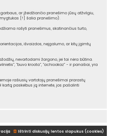
arbaus, ar įžeidžiančio pranešimo jūsų atžvilgiu,
(mygtukas [!] šalia pranešimo).
udžiama rašyti pranešimus, skatinančius turto,
rientacijos, išvaizdos, neįgalumo, ar kitų įgimtų
žodžių, nevartodami žargono, jei tai nėra būtina.
ilnietis", "buvo kroota", "achiookaz" - ir panašiai, yra
emoje rašiusių vartotojų pranešimai prarastų
ėl kartą paskelbus ją internete, jos pašalinti
racija
Ištrinti diskusijų lentos slapukus (cookies)