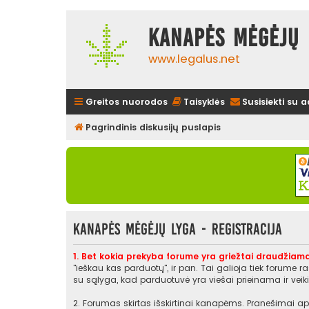
Kanapės mėgėjų 
www.legalus.net
Greitos nuorodos
Taisyklės
Susisiekti su 
Pagrindinis diskusijų puslapis
Kanapės mėgėjų lyga - Registracija
1. Bet kokia prekyba forume yra griežtai draudžiama
"ieškau kas parduotų", ir pan. Tai galioja tiek forume 
su sąlyga, kad parduotuvė yra viešai prieinama ir veikia
2. Forumas skirtas išskirtinai kanapėms. Pranešimai api