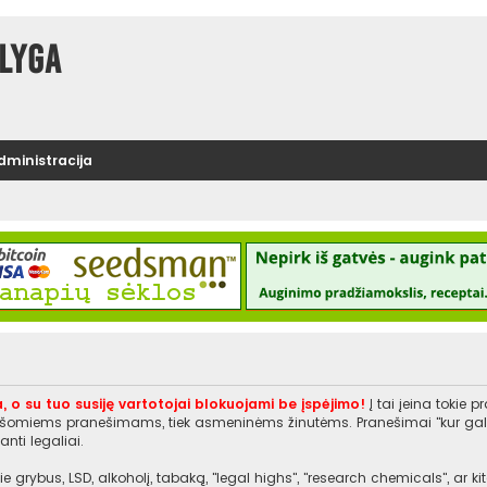
lyga
administracija
, o su tuo susiję vartotojai blokuojami be įspėjimo!
Į tai įeina tokie 
rašomiems pranešimams, tiek asmeninėms žinutėms. Pranešimai "kur galiu įs
nti legaliai.
e grybus, LSD, alkoholį, tabaką, "legal highs", "research chemicals", ar 