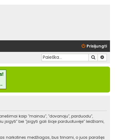
Prisijungti
Ieškoti
Išplėstinė paieška
pranešimai kaip "mainau", "dovanoju", parduodu",
igyti" bei "įsigyti gali šioje parduotuvėje" leidžiami,
kitas narkotines medžiagas, bus trinami, o juos parašęs