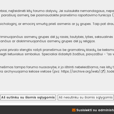
iai, neįžeidinėti kitų forumo dalyvių. Jei sulaukėte nemandagaus, nepag
mą parašiusį asmenį, bei pasinaudokite pranešimo raportavimo funkcija 
psichologinį, ar emocinį smurtą prieš asmenis ar jų grupes. Taip pat dra
iminuojančius asmenų grupes dėl jų rasės, tautybės, lyties, seksualinės o
ančius ar diskriminuojančius asmenų grupes dėl jų religijos.
viai privalo stengtis rašyti pranešimus be gramatinių klaidų, be keiksma
iegti lietuviskus simbolius. Specialiai išdarkyti žodžius, pavyzdžiui - "as w
imas tampa forumo nuosavybe, ir jo ištrinti nebeleidžiama, nes kitų t
 yra archyvuojama keliose vietose (pvz.
https://archive.org/web/
), tod
Susisiekti su administ