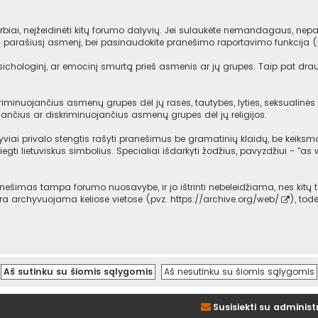
iai, neįžeidinėti kitų forumo dalyvių. Jei sulaukėte nemandagaus, nepag
mą parašiusį asmenį, bei pasinaudokite pranešimo raportavimo funkcija 
psichologinį, ar emocinį smurtą prieš asmenis ar jų grupes. Taip pat dra
iminuojančius asmenų grupes dėl jų rasės, tautybės, lyties, seksualinės o
ančius ar diskriminuojančius asmenų grupes dėl jų religijos.
viai privalo stengtis rašyti pranešimus be gramatinių klaidų, be keiksma
iegti lietuviskus simbolius. Specialiai išdarkyti žodžius, pavyzdžiui - "as w
imas tampa forumo nuosavybe, ir jo ištrinti nebeleidžiama, nes kitų t
 yra archyvuojama keliose vietose (pvz.
https://archive.org/web/
), tod
Susisiekti su administ