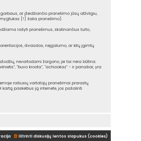
arbaus, ar įžeidžiančio pranešimo jūsų atžvilgiu,
(mygtukas [!] šalia pranešimo).
udžiama rašyti pranešimus, skatinančius turto,
rientacijos, išvaizdos, neįgalumo, ar kitų įgimtų
žodžių, nevartodami žargono, jei tai nėra būtina.
ilnietis", "buvo kroota", "achiookaz" - ir panašiai, yra
emoje rašiusių vartotojų pranešimai prarastų
ėl kartą paskelbus ją internete, jos pašalinti
racija
Ištrinti diskusijų lentos slapukus (cookies)