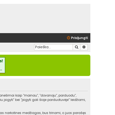
Prisijungti
Ieškoti
Išplėstinė paieška
pranešimai kaip "mainau", "dovanoju", parduodu",
igyti" bei "įsigyti gali šioje parduotuvėje" leidžiami,
kitas narkotines medžiagas, bus trinami, o juos parašęs