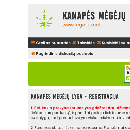
Kanapės mėgėjų 
www.legalus.net
Greitos nuorodos
Taisyklės
Susisiekti su 
Pagrindinis diskusijų puslapis
Kanapės mėgėjų lyga - Registracija
1. Bet kokia prekyba forume yra griežtai draudžiama
"ieškau kas parduotų", ir pan. Tai galioja tiek forume 
su sąlyga, kad parduotuvė yra viešai prieinama ir veikia
2. Forumas skirtas išskirtinai kanapėms. Pranešimai api