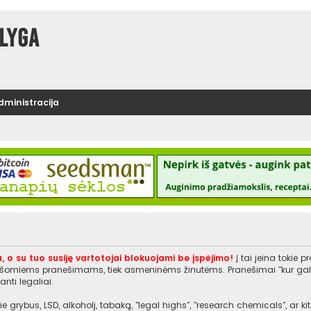
lyga
administracija
, o su tuo susiję vartotojai blokuojami be įspėjimo!
Į tai įeina tokie 
rašomiems pranešimams, tiek asmeninėms žinutėms. Pranešimai "kur galiu įs
nti legaliai.
e grybus, LSD, alkoholį, tabaką, "legal highs", "research chemicals", ar 