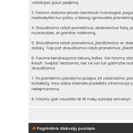
vartotojas gaus įspėjimą.
3. Forumo dalyviai privalo bendrauti mandagiai, pagarb
neatsakykite tuo pačiu, o tiesiog ignoruokite praneši
4. Draudžiama rašyti pranešimus, skatinančius fizinį, 
nuosavybės, ar gamtos naikinimą.
5. Draudžiama rašyti pranešimus, įžeidžiančius ar diskr
dalykų. Taip pat draudžiama rašyti pranešimus, įžeidži
6. Forume bendraujama lietuvių kalba. Visi forumo daly
Rasyti "sveplai" leidziama, nes ne visi turi galimybe isid
draudžiama.
7. Po pranešimo parašymo praėjus 24 valandoms, praneš
kontekstą. Visa viešai internete paskelbta informacija
nebeįmanoma.
8. Forumu gali naudotis tik 18 metų sulaukę asmenys.
Pagrindinis diskusijų puslapis