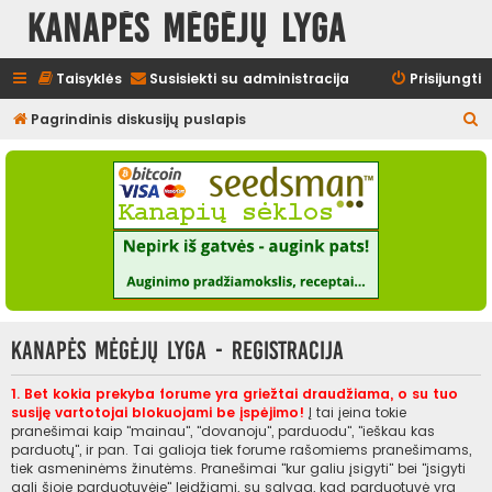
Kanapės mėgėjų lyga
Taisyklės
Susisiekti su administracija
Prisijungti
I
Pagrindinis diskusijų puslapis
e
š
k
o
t
i
Kanapės mėgėjų lyga - Registracija
1. Bet kokia prekyba forume yra griežtai draudžiama, o su tuo
susiję vartotojai blokuojami be įspėjimo!
Į tai įeina tokie
pranešimai kaip "mainau", "dovanoju", parduodu", "ieškau kas
parduotų", ir pan. Tai galioja tiek forume rašomiems pranešimams,
tiek asmeninėms žinutėms. Pranešimai "kur galiu įsigyti" bei "įsigyti
gali šioje parduotuvėje" leidžiami, su sąlyga, kad parduotuvė yra