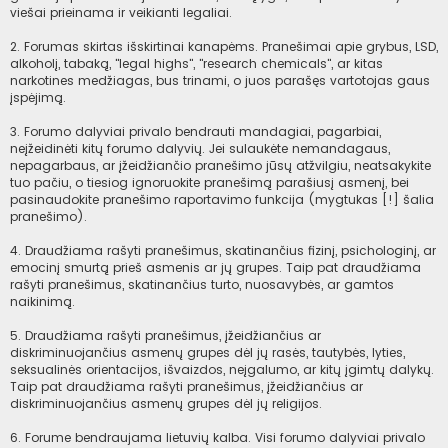
viešai prieinama ir veikianti legaliai.
2. Forumas skirtas išskirtinai kanapėms. Pranešimai apie grybus, LSD,
alkoholį, tabaką, "legal highs", "research chemicals", ar kitas
narkotines medžiagas, bus trinami, o juos parašęs vartotojas gaus
įspėjimą.
3. Forumo dalyviai privalo bendrauti mandagiai, pagarbiai,
neįžeidinėti kitų forumo dalyvių. Jei sulaukėte nemandagaus,
nepagarbaus, ar įžeidžiančio pranešimo jūsų atžvilgiu, neatsakykite
tuo pačiu, o tiesiog ignoruokite pranešimą parašiusį asmenį, bei
pasinaudokite pranešimo raportavimo funkcija (mygtukas [!] šalia
pranešimo).
4. Draudžiama rašyti pranešimus, skatinančius fizinį, psichologinį, ar
emocinį smurtą prieš asmenis ar jų grupes. Taip pat draudžiama
rašyti pranešimus, skatinančius turto, nuosavybės, ar gamtos
naikinimą.
5. Draudžiama rašyti pranešimus, įžeidžiančius ar
diskriminuojančius asmenų grupes dėl jų rasės, tautybės, lyties,
seksualinės orientacijos, išvaizdos, neįgalumo, ar kitų įgimtų dalykų.
Taip pat draudžiama rašyti pranešimus, įžeidžiančius ar
diskriminuojančius asmenų grupes dėl jų religijos.
6. Forume bendraujama lietuvių kalba. Visi forumo dalyviai privalo