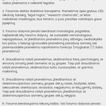
viešai prieinama ir veikianti legaliai.
2. Forumas skirtas išskirtinai kanapėms. Pranešimai apie grybus, LSD,
alkoholį, tabaką, "legal highs", "research chemicals", ar kitas
narkotines medžiagas, bus trinami, o juos parašęs vartotojas gaus
įspėjimą.
3. Forumo dalyviai privalo bendrauti mandagiai, pagarbiai,
neįžeidinėti kitų forumo dalyvių. Jei sulaukėte nemandagaus,
nepagarbaus, ar įžeidžiančio pranešimo jūsų atžvilgiu, neatsakykite
tuo pačiu, o tiesiog ignoruokite pranešimą parašiusį asmenį, bei
pasinaudokite pranešimo raportavimo funkcija (mygtukas [!] šalia
pranešimo).
4. Draudžiama rašyti pranešimus, skatinančius fizinį, psichologinį, ar
emocinį smurtą prieš asmenis ar jų grupes. Taip pat draudžiama
rašyti pranešimus, skatinančius turto, nuosavybės, ar gamtos
naikinimą.
5. Draudžiama rašyti pranešimus, įžeidžiančius ar
diskriminuojančius asmenų grupes dėl jų rasės, tautybės, lyties,
seksualinės orientacijos, išvaizdos, neįgalumo, ar kitų įgimtų dalykų.
Taip pat draudžiama rašyti pranešimus, įžeidžiančius ar
diskriminuojančius asmenų grupes dėl jų religijos.
6. Forume bendraujama lietuvių kalba. Visi forumo dalyviai privalo