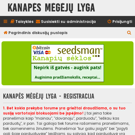
Kanapės mėgėjų lyga
Taisyklės
Susisiekti su administracija
Prisijungti
I
Pagrindinis diskusijų puslapis
e
š
k
o
t
i
Kanapės mėgėjų lyga - Registracija
1. Bet kokia prekyba forume yra griežtai draudžiama, o su tuo
susiję vartotojai blokuojami be įspėjimo!
Į tai įeina tokie
pranešimai kaip "mainau", "dovanoju", parduodu", "ieškau kas
parduotų", ir pan. Tai galioja tiek forume rašomiems pranešimams,
tiek asmeninėms žinutėms. Pranešimai "kur galiu įsigyti" bei "įsigyti
gali šioje parduotuvėje" leidžiami, su sąlyga, kad parduotuvė yra