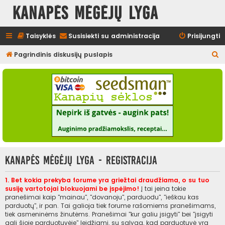
Kanapės mėgėjų lyga
Taisyklės
Susisiekti su administracija
Prisijungti
I
Pagrindinis diskusijų puslapis
e
š
k
o
t
i
Kanapės mėgėjų lyga - Registracija
1. Bet kokia prekyba forume yra griežtai draudžiama, o su tuo
susiję vartotojai blokuojami be įspėjimo!
Į tai įeina tokie
pranešimai kaip "mainau", "dovanoju", parduodu", "ieškau kas
parduotų", ir pan. Tai galioja tiek forume rašomiems pranešimams,
tiek asmeninėms žinutėms. Pranešimai "kur galiu įsigyti" bei "įsigyti
gali šioje parduotuvėje" leidžiami, su sąlyga, kad parduotuvė yra