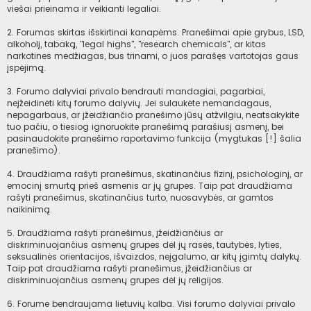
viešai prieinama ir veikianti legaliai.
2. Forumas skirtas išskirtinai kanapėms. Pranešimai apie grybus, LSD,
alkoholį, tabaką, "legal highs", "research chemicals", ar kitas
narkotines medžiagas, bus trinami, o juos parašęs vartotojas gaus
įspėjimą.
3. Forumo dalyviai privalo bendrauti mandagiai, pagarbiai,
neįžeidinėti kitų forumo dalyvių. Jei sulaukėte nemandagaus,
nepagarbaus, ar įžeidžiančio pranešimo jūsų atžvilgiu, neatsakykite
tuo pačiu, o tiesiog ignoruokite pranešimą parašiusį asmenį, bei
pasinaudokite pranešimo raportavimo funkcija (mygtukas [!] šalia
pranešimo).
4. Draudžiama rašyti pranešimus, skatinančius fizinį, psichologinį, ar
emocinį smurtą prieš asmenis ar jų grupes. Taip pat draudžiama
rašyti pranešimus, skatinančius turto, nuosavybės, ar gamtos
naikinimą.
5. Draudžiama rašyti pranešimus, įžeidžiančius ar
diskriminuojančius asmenų grupes dėl jų rasės, tautybės, lyties,
seksualinės orientacijos, išvaizdos, neįgalumo, ar kitų įgimtų dalykų.
Taip pat draudžiama rašyti pranešimus, įžeidžiančius ar
diskriminuojančius asmenų grupes dėl jų religijos.
6. Forume bendraujama lietuvių kalba. Visi forumo dalyviai privalo