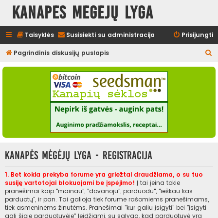
Kanapės mėgėjų lyga
Taisyklės
Susisiekti su administracija
Prisijungti
I
Pagrindinis diskusijų puslapis
e
š
k
o
t
i
Kanapės mėgėjų lyga - Registracija
1. Bet kokia prekyba forume yra griežtai draudžiama, o su tuo
susiję vartotojai blokuojami be įspėjimo!
Į tai įeina tokie
pranešimai kaip "mainau", "dovanoju", parduodu", "ieškau kas
parduotų", ir pan. Tai galioja tiek forume rašomiems pranešimams,
tiek asmeninėms žinutėms. Pranešimai "kur galiu įsigyti" bei "įsigyti
gali šioje parduotuvėje" leidžiami, su sąlyga, kad parduotuvė yra