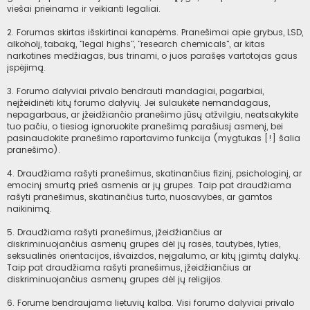
viešai prieinama ir veikianti legaliai.
2. Forumas skirtas išskirtinai kanapėms. Pranešimai apie grybus, LSD,
alkoholį, tabaką, "legal highs", "research chemicals", ar kitas
narkotines medžiagas, bus trinami, o juos parašęs vartotojas gaus
įspėjimą.
3. Forumo dalyviai privalo bendrauti mandagiai, pagarbiai,
neįžeidinėti kitų forumo dalyvių. Jei sulaukėte nemandagaus,
nepagarbaus, ar įžeidžiančio pranešimo jūsų atžvilgiu, neatsakykite
tuo pačiu, o tiesiog ignoruokite pranešimą parašiusį asmenį, bei
pasinaudokite pranešimo raportavimo funkcija (mygtukas [!] šalia
pranešimo).
4. Draudžiama rašyti pranešimus, skatinančius fizinį, psichologinį, ar
emocinį smurtą prieš asmenis ar jų grupes. Taip pat draudžiama
rašyti pranešimus, skatinančius turto, nuosavybės, ar gamtos
naikinimą.
5. Draudžiama rašyti pranešimus, įžeidžiančius ar
diskriminuojančius asmenų grupes dėl jų rasės, tautybės, lyties,
seksualinės orientacijos, išvaizdos, neįgalumo, ar kitų įgimtų dalykų.
Taip pat draudžiama rašyti pranešimus, įžeidžiančius ar
diskriminuojančius asmenų grupes dėl jų religijos.
6. Forume bendraujama lietuvių kalba. Visi forumo dalyviai privalo