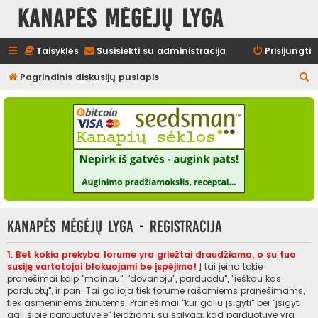
Kanapės mėgėjų lyga
Taisyklės
Susisiekti su administracija
Prisijungti
I
Pagrindinis diskusijų puslapis
e
š
k
o
t
i
Kanapės mėgėjų lyga - Registracija
1. Bet kokia prekyba forume yra griežtai draudžiama, o su tuo
susiję vartotojai blokuojami be įspėjimo!
Į tai įeina tokie
pranešimai kaip "mainau", "dovanoju", parduodu", "ieškau kas
parduotų", ir pan. Tai galioja tiek forume rašomiems pranešimams,
tiek asmeninėms žinutėms. Pranešimai "kur galiu įsigyti" bei "įsigyti
gali šioje parduotuvėje" leidžiami, su sąlyga, kad parduotuvė yra