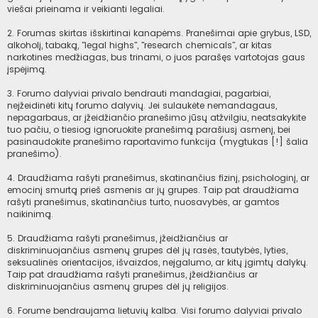
viešai prieinama ir veikianti legaliai.
2. Forumas skirtas išskirtinai kanapėms. Pranešimai apie grybus, LSD,
alkoholį, tabaką, "legal highs", "research chemicals", ar kitas
narkotines medžiagas, bus trinami, o juos parašęs vartotojas gaus
įspėjimą.
3. Forumo dalyviai privalo bendrauti mandagiai, pagarbiai,
neįžeidinėti kitų forumo dalyvių. Jei sulaukėte nemandagaus,
nepagarbaus, ar įžeidžiančio pranešimo jūsų atžvilgiu, neatsakykite
tuo pačiu, o tiesiog ignoruokite pranešimą parašiusį asmenį, bei
pasinaudokite pranešimo raportavimo funkcija (mygtukas [!] šalia
pranešimo).
4. Draudžiama rašyti pranešimus, skatinančius fizinį, psichologinį, ar
emocinį smurtą prieš asmenis ar jų grupes. Taip pat draudžiama
rašyti pranešimus, skatinančius turto, nuosavybės, ar gamtos
naikinimą.
5. Draudžiama rašyti pranešimus, įžeidžiančius ar
diskriminuojančius asmenų grupes dėl jų rasės, tautybės, lyties,
seksualinės orientacijos, išvaizdos, neįgalumo, ar kitų įgimtų dalykų.
Taip pat draudžiama rašyti pranešimus, įžeidžiančius ar
diskriminuojančius asmenų grupes dėl jų religijos.
6. Forume bendraujama lietuvių kalba. Visi forumo dalyviai privalo