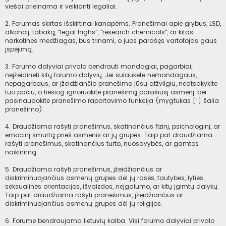
viešai prieinama ir veikianti legaliai.
2. Forumas skirtas išskirtinai kanapėms. Pranešimai apie grybus, LSD,
alkoholį, tabaką, "legal highs", "research chemicals", ar kitas
narkotines medžiagas, bus trinami, o juos parašęs vartotojas gaus
įspėjimą.
3. Forumo dalyviai privalo bendrauti mandagiai, pagarbiai,
neįžeidinėti kitų forumo dalyvių. Jei sulaukėte nemandagaus,
nepagarbaus, ar įžeidžiančio pranešimo jūsų atžvilgiu, neatsakykite
tuo pačiu, o tiesiog ignoruokite pranešimą parašiusį asmenį, bei
pasinaudokite pranešimo raportavimo funkcija (mygtukas [!] šalia
pranešimo).
4. Draudžiama rašyti pranešimus, skatinančius fizinį, psichologinį, ar
emocinį smurtą prieš asmenis ar jų grupes. Taip pat draudžiama
rašyti pranešimus, skatinančius turto, nuosavybės, ar gamtos
naikinimą.
5. Draudžiama rašyti pranešimus, įžeidžiančius ar
diskriminuojančius asmenų grupes dėl jų rasės, tautybės, lyties,
seksualinės orientacijos, išvaizdos, neįgalumo, ar kitų įgimtų dalykų.
Taip pat draudžiama rašyti pranešimus, įžeidžiančius ar
diskriminuojančius asmenų grupes dėl jų religijos.
6. Forume bendraujama lietuvių kalba. Visi forumo dalyviai privalo