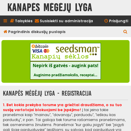
Kanapės mėgėjų lyga
Taisyklės
Susisiekti su administracija
Prisijungti
I
Pagrindinis diskusijų puslapis
e
š
k
o
t
i
Kanapės mėgėjų lyga - Registracija
1. Bet kokia prekyba forume yra griežtai draudžiama, o su tuo
susiję vartotojai blokuojami be įspėjimo!
Į tai įeina tokie
pranešimai kaip "mainau", "dovanoju", parduodu", "ieškau kas
parduotų", ir pan. Tai galioja tiek forume rašomiems pranešimams,
tiek asmeninėms žinutėms. Pranešimai "kur galiu įsigyti" bei "įsigyti
gali šioje parduotuvėje" leidžiami, su sąlyga, kad parduotuvė yra