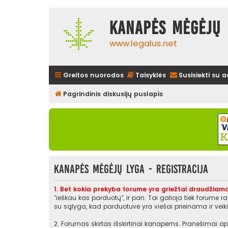
Kanapės mėgėjų 
www.legalus.net
Greitos nuorodos
Taisyklės
Susisiekti su 
Pagrindinis diskusijų puslapis
Kanapės mėgėjų lyga - Registracija
1. Bet kokia prekyba forume yra griežtai draudžiama
"ieškau kas parduotų", ir pan. Tai galioja tiek forume 
su sąlyga, kad parduotuvė yra viešai prieinama ir veikia
2. Forumas skirtas išskirtinai kanapėms. Pranešimai api