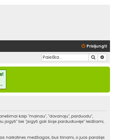
Prisijungti
Ieškoti
Išplėstinė paieška
pranešimai kaip "mainau", "dovanoju", parduodu",
igyti" bei "įsigyti gali šioje parduotuvėje" leidžiami,
kitas narkotines medžiagas, bus trinami, o juos parašęs