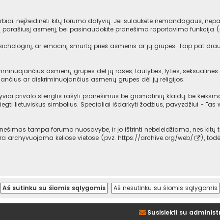
iai, neįžeidinėti kitų forumo dalyvių. Jei sulaukėte nemandagaus, nepag
mą parašiusį asmenį, bei pasinaudokite pranešimo raportavimo funkcija 
psichologinį, ar emocinį smurtą prieš asmenis ar jų grupes. Taip pat dra
iminuojančius asmenų grupes dėl jų rasės, tautybės, lyties, seksualinės o
ančius ar diskriminuojančius asmenų grupes dėl jų religijos.
viai privalo stengtis rašyti pranešimus be gramatinių klaidų, be keiksma
iegti lietuviskus simbolius. Specialiai išdarkyti žodžius, pavyzdžiui - "as w
imas tampa forumo nuosavybe, ir jo ištrinti nebeleidžiama, nes kitų t
 yra archyvuojama keliose vietose (pvz.
https://archive.org/web/
), tod
Susisiekti su administ