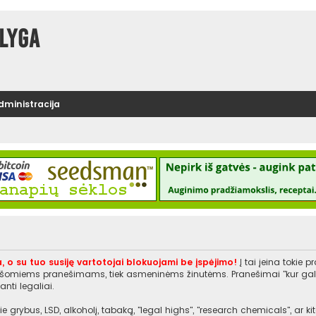
lyga
administracija
, o su tuo susiję vartotojai blokuojami be įspėjimo!
Į tai įeina tokie 
rašomiems pranešimams, tiek asmeninėms žinutėms. Pranešimai "kur galiu įs
nti legaliai.
e grybus, LSD, alkoholį, tabaką, "legal highs", "research chemicals", ar 