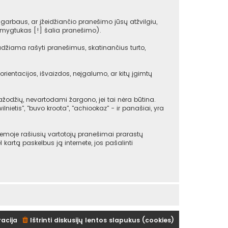
arbaus, ar įžeidžiančio pranešimo jūsų atžvilgiu,
(mygtukas [!] šalia pranešimo).
udžiama rašyti pranešimus, skatinančius turto,
rientacijos, išvaizdos, neįgalumo, ar kitų įgimtų
žodžių, nevartodami žargono, jei tai nėra būtina.
ilnietis", "buvo kroota", "achiookaz" - ir panašiai, yra
emoje rašiusių vartotojų pranešimai prarastų
ėl kartą paskelbus ją internete, jos pašalinti
racija
Ištrinti diskusijų lentos slapukus (cookies)