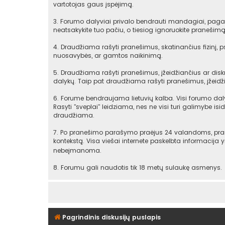
vartotojas gaus įspėjimą.
3. Forumo dalyviai privalo bendrauti mandagiai, pagarb
neatsakykite tuo pačiu, o tiesiog ignoruokite praneši
4. Draudžiama rašyti pranešimus, skatinančius fizinį, 
nuosavybės, ar gamtos naikinimą.
5. Draudžiama rašyti pranešimus, įžeidžiančius ar diskr
dalykų. Taip pat draudžiama rašyti pranešimus, įžeidži
6. Forume bendraujama lietuvių kalba. Visi forumo daly
Rasyti "sveplai" leidziama, nes ne visi turi galimybe isid
draudžiama.
7. Po pranešimo parašymo praėjus 24 valandoms, praneš
kontekstą. Visa viešai internete paskelbta informacija
nebeįmanoma.
8. Forumu gali naudotis tik 18 metų sulaukę asmenys.
Pagrindinis diskusijų puslapis