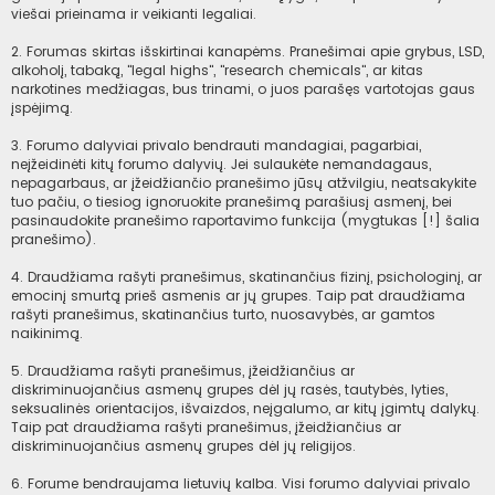
viešai prieinama ir veikianti legaliai.
2. Forumas skirtas išskirtinai kanapėms. Pranešimai apie grybus, LSD,
alkoholį, tabaką, "legal highs", "research chemicals", ar kitas
narkotines medžiagas, bus trinami, o juos parašęs vartotojas gaus
įspėjimą.
3. Forumo dalyviai privalo bendrauti mandagiai, pagarbiai,
neįžeidinėti kitų forumo dalyvių. Jei sulaukėte nemandagaus,
nepagarbaus, ar įžeidžiančio pranešimo jūsų atžvilgiu, neatsakykite
tuo pačiu, o tiesiog ignoruokite pranešimą parašiusį asmenį, bei
pasinaudokite pranešimo raportavimo funkcija (mygtukas [!] šalia
pranešimo).
4. Draudžiama rašyti pranešimus, skatinančius fizinį, psichologinį, ar
emocinį smurtą prieš asmenis ar jų grupes. Taip pat draudžiama
rašyti pranešimus, skatinančius turto, nuosavybės, ar gamtos
naikinimą.
5. Draudžiama rašyti pranešimus, įžeidžiančius ar
diskriminuojančius asmenų grupes dėl jų rasės, tautybės, lyties,
seksualinės orientacijos, išvaizdos, neįgalumo, ar kitų įgimtų dalykų.
Taip pat draudžiama rašyti pranešimus, įžeidžiančius ar
diskriminuojančius asmenų grupes dėl jų religijos.
6. Forume bendraujama lietuvių kalba. Visi forumo dalyviai privalo