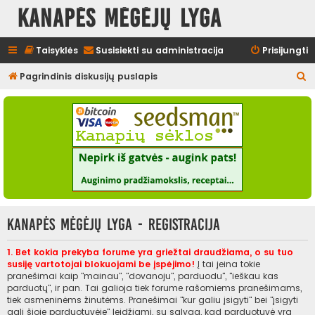
Kanapės mėgėjų lyga
Taisyklės
Susisiekti su administracija
Prisijungti
I
Pagrindinis diskusijų puslapis
e
š
k
o
t
i
Kanapės mėgėjų lyga - Registracija
1. Bet kokia prekyba forume yra griežtai draudžiama, o su tuo
susiję vartotojai blokuojami be įspėjimo!
Į tai įeina tokie
pranešimai kaip "mainau", "dovanoju", parduodu", "ieškau kas
parduotų", ir pan. Tai galioja tiek forume rašomiems pranešimams,
tiek asmeninėms žinutėms. Pranešimai "kur galiu įsigyti" bei "įsigyti
gali šioje parduotuvėje" leidžiami, su sąlyga, kad parduotuvė yra