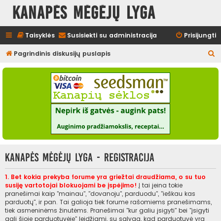
Kanapės mėgėjų lyga
Taisyklės
Susisiekti su administracija
Prisijungti
I
Pagrindinis diskusijų puslapis
e
š
k
o
t
i
Kanapės mėgėjų lyga - Registracija
1. Bet kokia prekyba forume yra griežtai draudžiama, o su tuo
susiję vartotojai blokuojami be įspėjimo!
Į tai įeina tokie
pranešimai kaip "mainau", "dovanoju", parduodu", "ieškau kas
parduotų", ir pan. Tai galioja tiek forume rašomiems pranešimams,
tiek asmeninėms žinutėms. Pranešimai "kur galiu įsigyti" bei "įsigyti
gali šioje parduotuvėje" leidžiami, su sąlyga, kad parduotuvė yra