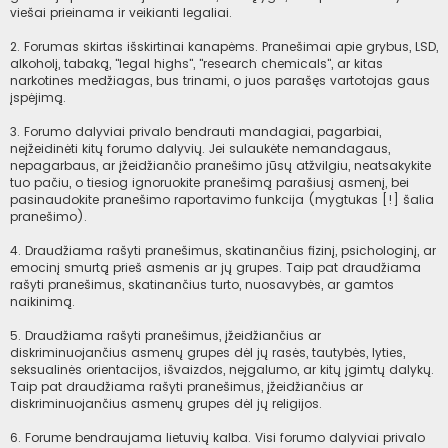
viešai prieinama ir veikianti legaliai.
2. Forumas skirtas išskirtinai kanapėms. Pranešimai apie grybus, LSD,
alkoholį, tabaką, "legal highs", "research chemicals", ar kitas
narkotines medžiagas, bus trinami, o juos parašęs vartotojas gaus
įspėjimą.
3. Forumo dalyviai privalo bendrauti mandagiai, pagarbiai,
neįžeidinėti kitų forumo dalyvių. Jei sulaukėte nemandagaus,
nepagarbaus, ar įžeidžiančio pranešimo jūsų atžvilgiu, neatsakykite
tuo pačiu, o tiesiog ignoruokite pranešimą parašiusį asmenį, bei
pasinaudokite pranešimo raportavimo funkcija (mygtukas [!] šalia
pranešimo).
4. Draudžiama rašyti pranešimus, skatinančius fizinį, psichologinį, ar
emocinį smurtą prieš asmenis ar jų grupes. Taip pat draudžiama
rašyti pranešimus, skatinančius turto, nuosavybės, ar gamtos
naikinimą.
5. Draudžiama rašyti pranešimus, įžeidžiančius ar
diskriminuojančius asmenų grupes dėl jų rasės, tautybės, lyties,
seksualinės orientacijos, išvaizdos, neįgalumo, ar kitų įgimtų dalykų.
Taip pat draudžiama rašyti pranešimus, įžeidžiančius ar
diskriminuojančius asmenų grupes dėl jų religijos.
6. Forume bendraujama lietuvių kalba. Visi forumo dalyviai privalo