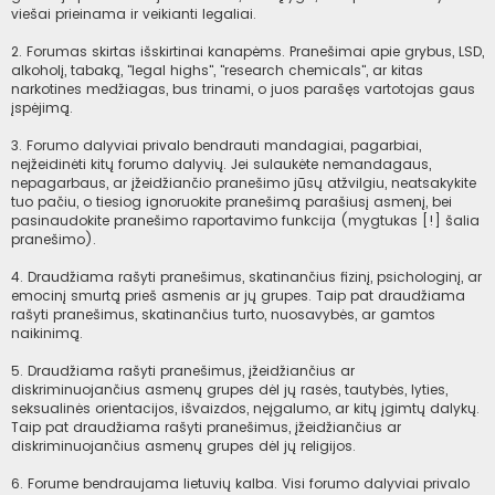
viešai prieinama ir veikianti legaliai.
2. Forumas skirtas išskirtinai kanapėms. Pranešimai apie grybus, LSD,
alkoholį, tabaką, "legal highs", "research chemicals", ar kitas
narkotines medžiagas, bus trinami, o juos parašęs vartotojas gaus
įspėjimą.
3. Forumo dalyviai privalo bendrauti mandagiai, pagarbiai,
neįžeidinėti kitų forumo dalyvių. Jei sulaukėte nemandagaus,
nepagarbaus, ar įžeidžiančio pranešimo jūsų atžvilgiu, neatsakykite
tuo pačiu, o tiesiog ignoruokite pranešimą parašiusį asmenį, bei
pasinaudokite pranešimo raportavimo funkcija (mygtukas [!] šalia
pranešimo).
4. Draudžiama rašyti pranešimus, skatinančius fizinį, psichologinį, ar
emocinį smurtą prieš asmenis ar jų grupes. Taip pat draudžiama
rašyti pranešimus, skatinančius turto, nuosavybės, ar gamtos
naikinimą.
5. Draudžiama rašyti pranešimus, įžeidžiančius ar
diskriminuojančius asmenų grupes dėl jų rasės, tautybės, lyties,
seksualinės orientacijos, išvaizdos, neįgalumo, ar kitų įgimtų dalykų.
Taip pat draudžiama rašyti pranešimus, įžeidžiančius ar
diskriminuojančius asmenų grupes dėl jų religijos.
6. Forume bendraujama lietuvių kalba. Visi forumo dalyviai privalo