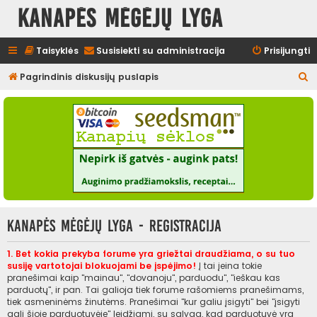
Kanapės mėgėjų lyga
Taisyklės
Susisiekti su administracija
Prisijungti
I
Pagrindinis diskusijų puslapis
e
š
k
o
t
i
Kanapės mėgėjų lyga - Registracija
1. Bet kokia prekyba forume yra griežtai draudžiama, o su tuo
susiję vartotojai blokuojami be įspėjimo!
Į tai įeina tokie
pranešimai kaip "mainau", "dovanoju", parduodu", "ieškau kas
parduotų", ir pan. Tai galioja tiek forume rašomiems pranešimams,
tiek asmeninėms žinutėms. Pranešimai "kur galiu įsigyti" bei "įsigyti
gali šioje parduotuvėje" leidžiami, su sąlyga, kad parduotuvė yra