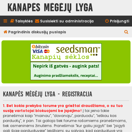
Kanapės mėgėjų lyga
Taisyklės
Susisiekti su administracija
Prisijungti
I
Pagrindinis diskusijų puslapis
e
š
k
o
t
i
Kanapės mėgėjų lyga - Registracija
1. Bet kokia prekyba forume yra griežtai draudžiama, o su tuo
susiję vartotojai blokuojami be įspėjimo!
Į tai įeina tokie
pranešimai kaip "mainau", "dovanoju", parduodu", "ieškau kas
parduotų", ir pan. Tai galioja tiek forume rašomiems pranešimams,
tiek asmeninėms žinutėms. Pranešimai "kur galiu įsigyti" bei "įsigyti
gali šioje parduotuvėje" leidžiami, su sąlyga, kad parduotuvė yra