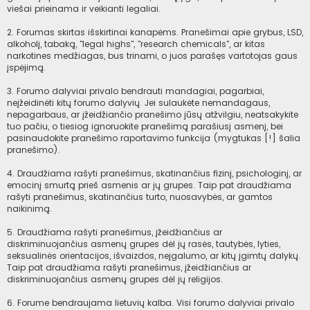
viešai prieinama ir veikianti legaliai.
2. Forumas skirtas išskirtinai kanapėms. Pranešimai apie grybus, LSD,
alkoholį, tabaką, "legal highs", "research chemicals", ar kitas
narkotines medžiagas, bus trinami, o juos parašęs vartotojas gaus
įspėjimą.
3. Forumo dalyviai privalo bendrauti mandagiai, pagarbiai,
neįžeidinėti kitų forumo dalyvių. Jei sulaukėte nemandagaus,
nepagarbaus, ar įžeidžiančio pranešimo jūsų atžvilgiu, neatsakykite
tuo pačiu, o tiesiog ignoruokite pranešimą parašiusį asmenį, bei
pasinaudokite pranešimo raportavimo funkcija (mygtukas [!] šalia
pranešimo).
4. Draudžiama rašyti pranešimus, skatinančius fizinį, psichologinį, ar
emocinį smurtą prieš asmenis ar jų grupes. Taip pat draudžiama
rašyti pranešimus, skatinančius turto, nuosavybės, ar gamtos
naikinimą.
5. Draudžiama rašyti pranešimus, įžeidžiančius ar
diskriminuojančius asmenų grupes dėl jų rasės, tautybės, lyties,
seksualinės orientacijos, išvaizdos, neįgalumo, ar kitų įgimtų dalykų.
Taip pat draudžiama rašyti pranešimus, įžeidžiančius ar
diskriminuojančius asmenų grupes dėl jų religijos.
6. Forume bendraujama lietuvių kalba. Visi forumo dalyviai privalo