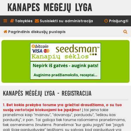
Kanapės mėgėjų lyga
Taisyklės
Susisiekti su administracija
Prisijungti
I
Pagrindinis diskusijų puslapis
e
š
k
o
t
i
Kanapės mėgėjų lyga - Registracija
1. Bet kokia prekyba forume yra griežtai draudžiama, o su tuo
susiję vartotojai blokuojami be įspėjimo!
Į tai įeina tokie
pranešimai kaip "mainau", "dovanoju", parduodu", "ieškau kas
parduotų", ir pan. Tai galioja tiek forume rašomiems pranešimams,
tiek asmeninėms žinutėms. Pranešimai "kur galiu įsigyti" bei "įsigyti
gali šioje parduotuvėje" leidžiami, su sąlyga, kad parduotuvė yra