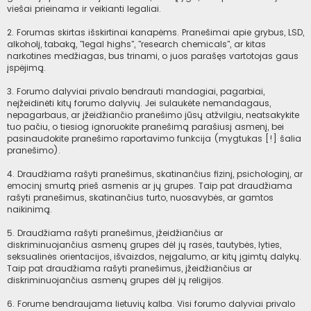
viešai prieinama ir veikianti legaliai.
2. Forumas skirtas išskirtinai kanapėms. Pranešimai apie grybus, LSD,
alkoholį, tabaką, "legal highs", "research chemicals", ar kitas
narkotines medžiagas, bus trinami, o juos parašęs vartotojas gaus
įspėjimą.
3. Forumo dalyviai privalo bendrauti mandagiai, pagarbiai,
neįžeidinėti kitų forumo dalyvių. Jei sulaukėte nemandagaus,
nepagarbaus, ar įžeidžiančio pranešimo jūsų atžvilgiu, neatsakykite
tuo pačiu, o tiesiog ignoruokite pranešimą parašiusį asmenį, bei
pasinaudokite pranešimo raportavimo funkcija (mygtukas [!] šalia
pranešimo).
4. Draudžiama rašyti pranešimus, skatinančius fizinį, psichologinį, ar
emocinį smurtą prieš asmenis ar jų grupes. Taip pat draudžiama
rašyti pranešimus, skatinančius turto, nuosavybės, ar gamtos
naikinimą.
5. Draudžiama rašyti pranešimus, įžeidžiančius ar
diskriminuojančius asmenų grupes dėl jų rasės, tautybės, lyties,
seksualinės orientacijos, išvaizdos, neįgalumo, ar kitų įgimtų dalykų.
Taip pat draudžiama rašyti pranešimus, įžeidžiančius ar
diskriminuojančius asmenų grupes dėl jų religijos.
6. Forume bendraujama lietuvių kalba. Visi forumo dalyviai privalo