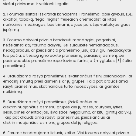
viešai prieinama ir veikianti legaliai.
2. Forumas skirtas išskirtinai kanapėms. Pranešimai apie grybus, LSD,
alkoholį, tabaką, "legal highs", "research chemicals", ar kitas
narkotines medžiagas, bus trinami, o juos parašęs vartotojas gaus
įspėjimą.
3. Forumo dalyviai privalo bendrauti mandagiai, pagarbiai,
neįžeidinėti kitų forumo dalyvių. Jei sulaukėte nemandagaus,
nepagarbaus, ar įžeidžiančio pranešimo jūsų atžvilgiu, neatsakykite
tuo pačiu, o tiesiog ignoruokite pranešimą parašiusį asmenį, bei
pasinaudokite pranešimo raportavimo funkcija (mygtukas [!] šalia
pranešimo).
4. Draudžiama rašyti pranešimus, skatinančius fizinį, psichologinį, ar
emocinį smurtą prieš asmenis ar jų grupes. Taip pat draudžiama
rašyti pranešimus, skatinančius turto, nuosavybės, ar gamtos
naikinimą.
5. Draudžiama rašyti pranešimus, įžeidžiančius ar
diskriminuojančius asmenų grupes dėl jų rasės, tautybės, lyties,
seksualinės orientacijos, išvaizdos, neįgalumo, ar kitų įgimtų dalykų.
Taip pat draudžiama rašyti pranešimus, įžeidžiančius ar
diskriminuojančius asmenų grupes dėl jų religijos.
6. Forume bendraujama lietuvių kalba. Visi forumo dalyviai privalo