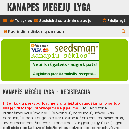
Kanapės mėgėjų lyga
Taisyklės
Susisiekti su administracija
Prisijungti
I
Pagrindinis diskusijų puslapis
e
š
k
o
t
i
Kanapės mėgėjų lyga - Registracija
1. Bet kokia prekyba forume yra griežtai draudžiama, o su tuo
susiję vartotojai blokuojami be įspėjimo!
Į tai įeina tokie
pranešimai kaip "mainau", "dovanoju", parduodu", "ieškau kas
parduotų", ir pan. Tai galioja tiek forume rašomiems pranešimams,
tiek asmeninėms žinutėms. Pranešimai "kur galiu įsigyti" bei "įsigyti
gali šioje parduotuvėje" leidžiami, su sąlyga, kad parduotuvė yra