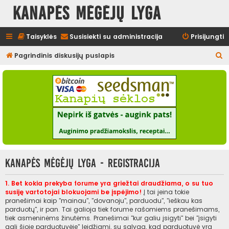
Kanapės mėgėjų lyga
Taisyklės
Susisiekti su administracija
Prisijungti
I
Pagrindinis diskusijų puslapis
e
š
k
o
t
i
Kanapės mėgėjų lyga - Registracija
1. Bet kokia prekyba forume yra griežtai draudžiama, o su tuo
susiję vartotojai blokuojami be įspėjimo!
Į tai įeina tokie
pranešimai kaip "mainau", "dovanoju", parduodu", "ieškau kas
parduotų", ir pan. Tai galioja tiek forume rašomiems pranešimams,
tiek asmeninėms žinutėms. Pranešimai "kur galiu įsigyti" bei "įsigyti
gali šioje parduotuvėje" leidžiami, su sąlyga, kad parduotuvė yra