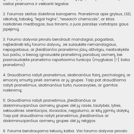
viešai prieinama ir veikianti legaliai.
2. Forumas skirtas išskirtinai kanapėms. Pranešimai apie grybus, LSD,
alkoholį, tabaką, "legal highs", "research chemicals", ar kitas
narkotines medžiagas, bus trinami, o juos parašęs vartotojas gaus
įspėjimą.
3. Forumo dalyviai privalo bendrauti mandagiai, pagarbiai,
neįžeidinėti kitų forumo dalyvių. Jei sulaukėte nemandagaus,
nepagarbaus, ar įžeidžiančio pranešimo jūsų atžvilgiu, neatsakykite
tuo pačiu, o tiesiog ignoruokite pranešimą parašiusį asmenį, bei
pasinaudokite pranešimo raportavimo funkcija (mygtukas [!] šalia
pranešimo).
4. Draudžiama rašyti pranešimus, skatinančius fizinį, psichologinį, ar
emocinį smurtą prieš asmenis ar jų grupes. Taip pat draudžiama
rašyti pranešimus, skatinančius turto, nuosavybės, ar gamtos
naikinimą.
5. Draudžiama rašyti pranešimus, įžeidžiančius ar
diskriminuojančius asmenų grupes dėl jų rasės, tautybės, lyties,
seksualinės orientacijos, išvaizdos, neįgalumo, ar kitų įgimtų dalykų.
Taip pat draudžiama rašyti pranešimus, įžeidžiančius ar
diskriminuojančius asmenų grupes dėl jų religijos.
6. Forume bendraujama lietuvių kalba. Visi forumo dalyviai privalo