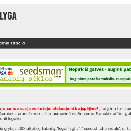
lyga
administracija
, o su tuo susiję vartotojai blokuojami be įspėjimo!
Į tai įeina tokie 
rašomiems pranešimams, tiek asmeninėms žinutėms. Pranešimai "kur galiu įs
nti legaliai.
e grybus, LSD, alkoholį, tabaką, "legal highs", "research chemicals", ar 