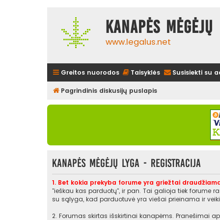
Kanapės mėgėjų 
www.legalus.net
Greitos nuorodos
Taisyklės
Susisiekti su 
Pagrindinis diskusijų puslapis
Kanapės mėgėjų lyga - Registracija
1. Bet kokia prekyba forume yra griežtai draudžiama
"ieškau kas parduotų", ir pan. Tai galioja tiek forume 
su sąlyga, kad parduotuvė yra viešai prieinama ir veikia
2. Forumas skirtas išskirtinai kanapėms. Pranešimai api