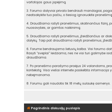
vartotojas gaus įspėjimą.
3. Forumo dalyviai privalo bendrauti mandagiai, pagarb
neatsakykite tuo pačiu, o tiesiog ignoruokite praneši
4. Draudžiama rašyti pranešimus, skatinančius fizinį, 
nuosavybės, ar gamtos naikinimą.
5. Draudžiama rašyti pranešimus, įžeidžiančius ar diskr
dalykų. Taip pat draudžiama rašyti pranešimus, įžeidži
6. Forume bendraujama lietuvių kalba. Visi forumo daly
Rasyti "sveplai" leidziama, nes ne visi turi galimybe isid
draudžiama.
7. Po pranešimo parašymo praėjus 24 valandoms, praneš
kontekstą. Visa viešai internete paskelbta informacija
nebeįmanoma.
8. Forumu gali naudotis tik 18 metų sulaukę asmenys.
Pagrindinis diskusijų puslapis