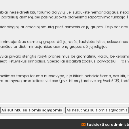
iai, neįžeidinėti kitų forumo dalyvių. Jei sulaukėte nemandagaus, nepag
mą parašiusį asmenį, bei pasinaudokite pranešimo raportavimo funkcija 
psichologinį, ar emocinį smurtą prieš asmenis ar jų grupes. Taip pat dra
iminuojančius asmenų grupes dėl jų rasės, tautybės, lyties, seksualinės o
ančius ar diskriminuojančius asmenų grupes dėl jų religijos.
viai privalo stengtis rašyti pranešimus be gramatinių klaidų, be keiksma
iegti lietuviskus simbolius. Specialiai išdarkyti žodžius, pavyzdžiui - "as w
imas tampa forumo nuosavybe, ir jo ištrinti nebeleidžiama, nes kitų t
 yra archyvuojama keliose vietose (pvz.
https://archive.org/web/
), tod
Susisiekti su administ