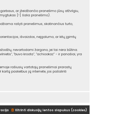
arbaus, ar įžeidžiančio pranešimo jūsų atžvilgiu,
(mygtukas [!] šalia pranešimo).
udžiama rašyti pranešimus, skatinančius turto,
rientacijos, išvaizdos, neįgalumo, ar kitų įgimtų
žodžių, nevartodami žargono, jei tai nėra būtina.
ilnietis", "buvo kroota", "achiookaz" - ir panašiai, yra
emoje rašiusių vartotojų pranešimai prarastų
ėl kartą paskelbus ją internete, jos pašalinti
racija
Ištrinti diskusijų lentos slapukus (cookies)