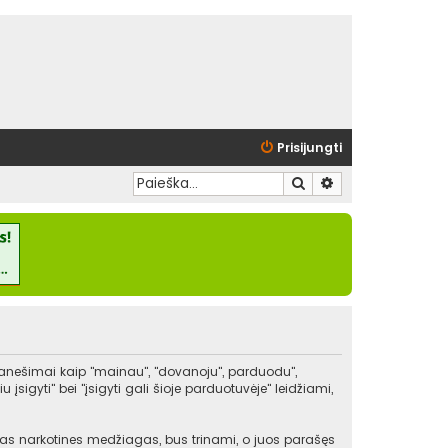
Prisijungti
Ieškoti
Išplėstinė paieška
pranešimai kaip "mainau", "dovanoju", parduodu",
igyti" bei "įsigyti gali šioje parduotuvėje" leidžiami,
kitas narkotines medžiagas, bus trinami, o juos parašęs