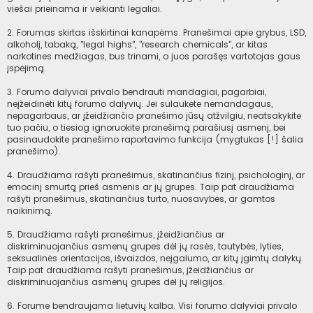
viešai prieinama ir veikianti legaliai.
2. Forumas skirtas išskirtinai kanapėms. Pranešimai apie grybus, LSD,
alkoholį, tabaką, "legal highs", "research chemicals", ar kitas
narkotines medžiagas, bus trinami, o juos parašęs vartotojas gaus
įspėjimą.
3. Forumo dalyviai privalo bendrauti mandagiai, pagarbiai,
neįžeidinėti kitų forumo dalyvių. Jei sulaukėte nemandagaus,
nepagarbaus, ar įžeidžiančio pranešimo jūsų atžvilgiu, neatsakykite
tuo pačiu, o tiesiog ignoruokite pranešimą parašiusį asmenį, bei
pasinaudokite pranešimo raportavimo funkcija (mygtukas [!] šalia
pranešimo).
4. Draudžiama rašyti pranešimus, skatinančius fizinį, psichologinį, ar
emocinį smurtą prieš asmenis ar jų grupes. Taip pat draudžiama
rašyti pranešimus, skatinančius turto, nuosavybės, ar gamtos
naikinimą.
5. Draudžiama rašyti pranešimus, įžeidžiančius ar
diskriminuojančius asmenų grupes dėl jų rasės, tautybės, lyties,
seksualinės orientacijos, išvaizdos, neįgalumo, ar kitų įgimtų dalykų.
Taip pat draudžiama rašyti pranešimus, įžeidžiančius ar
diskriminuojančius asmenų grupes dėl jų religijos.
6. Forume bendraujama lietuvių kalba. Visi forumo dalyviai privalo