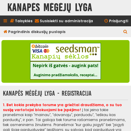
Kanapės mėgėjų lyga
Taisyklės
Susisiekti su administracija
Prisijungti
I
Pagrindinis diskusijų puslapis
e
š
k
o
t
i
Kanapės mėgėjų lyga - Registracija
1. Bet kokia prekyba forume yra griežtai draudžiama, o su tuo
susiję vartotojai blokuojami be įspėjimo!
Į tai įeina tokie
pranešimai kaip "mainau", "dovanoju", parduodu", "ieškau kas
parduotų", ir pan. Tai galioja tiek forume rašomiems pranešimams,
tiek asmeninėms žinutėms. Pranešimai "kur galiu įsigyti" bei "įsigyti
gali šioje parduotuvėje" leidžiami, su sąlyga, kad parduotuvė yra