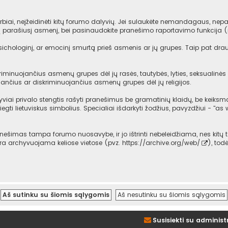
iai, neįžeidinėti kitų forumo dalyvių. Jei sulaukėte nemandagaus, nepag
mą parašiusį asmenį, bei pasinaudokite pranešimo raportavimo funkcija 
psichologinį, ar emocinį smurtą prieš asmenis ar jų grupes. Taip pat dra
iminuojančius asmenų grupes dėl jų rasės, tautybės, lyties, seksualinės o
ančius ar diskriminuojančius asmenų grupes dėl jų religijos.
viai privalo stengtis rašyti pranešimus be gramatinių klaidų, be keiksma
iegti lietuviskus simbolius. Specialiai išdarkyti žodžius, pavyzdžiui - "as w
imas tampa forumo nuosavybe, ir jo ištrinti nebeleidžiama, nes kitų t
 yra archyvuojama keliose vietose (pvz.
https://archive.org/web/
), tod
Susisiekti su administ