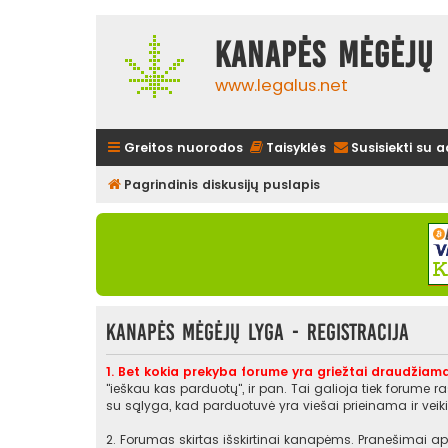
Kanapės mėgėjų 
www.legalus.net
Greitos nuorodos
Taisyklės
Susisiekti su 
Pagrindinis diskusijų puslapis
Kanapės mėgėjų lyga - Registracija
1. Bet kokia prekyba forume yra griežtai draudžiama
"ieškau kas parduotų", ir pan. Tai galioja tiek forume 
su sąlyga, kad parduotuvė yra viešai prieinama ir veikia
2. Forumas skirtas išskirtinai kanapėms. Pranešimai api