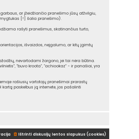
arbaus, ar įžeidžiančio pranešimo jūsų atžvilgiu,
(mygtukas [!] šalia pranešimo).
udžiama rašyti pranešimus, skatinančius turto,
rientacijos, išvaizdos, neįgalumo, ar kitų įgimtų
žodžių, nevartodami žargono, jei tai nėra būtina.
ilnietis", "buvo kroota", "achiookaz" - ir panašiai, yra
emoje rašiusių vartotojų pranešimai prarastų
ėl kartą paskelbus ją internete, jos pašalinti
racija
Ištrinti diskusijų lentos slapukus (cookies)