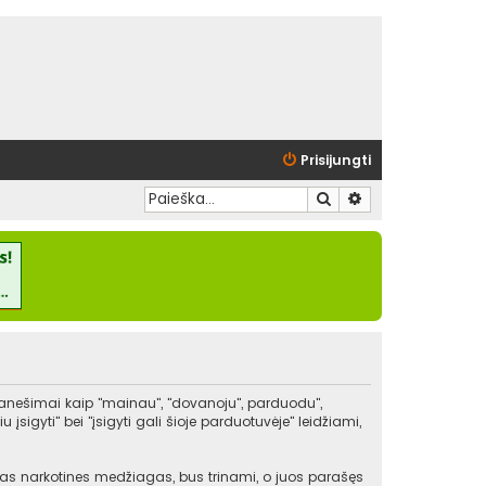
Prisijungti
Ieškoti
Išplėstinė paieška
pranešimai kaip "mainau", "dovanoju", parduodu",
igyti" bei "įsigyti gali šioje parduotuvėje" leidžiami,
kitas narkotines medžiagas, bus trinami, o juos parašęs