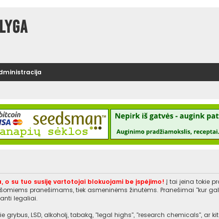
lyga
administracija
, o su tuo susiję vartotojai blokuojami be įspėjimo!
Į tai įeina tokie 
rašomiems pranešimams, tiek asmeninėms žinutėms. Pranešimai "kur galiu įs
nti legaliai.
e grybus, LSD, alkoholį, tabaką, "legal highs", "research chemicals", ar 