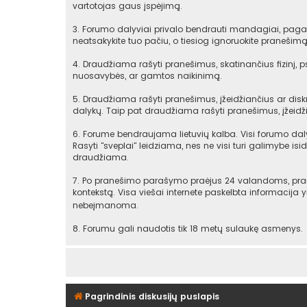
vartotojas gaus įspėjimą.
3. Forumo dalyviai privalo bendrauti mandagiai, pagarb
neatsakykite tuo pačiu, o tiesiog ignoruokite praneši
4. Draudžiama rašyti pranešimus, skatinančius fizinį, 
nuosavybės, ar gamtos naikinimą.
5. Draudžiama rašyti pranešimus, įžeidžiančius ar diskr
dalykų. Taip pat draudžiama rašyti pranešimus, įžeidži
6. Forume bendraujama lietuvių kalba. Visi forumo daly
Rasyti "sveplai" leidziama, nes ne visi turi galimybe isid
draudžiama.
7. Po pranešimo parašymo praėjus 24 valandoms, praneš
kontekstą. Visa viešai internete paskelbta informacija
nebeįmanoma.
8. Forumu gali naudotis tik 18 metų sulaukę asmenys.
Pagrindinis diskusijų puslapis