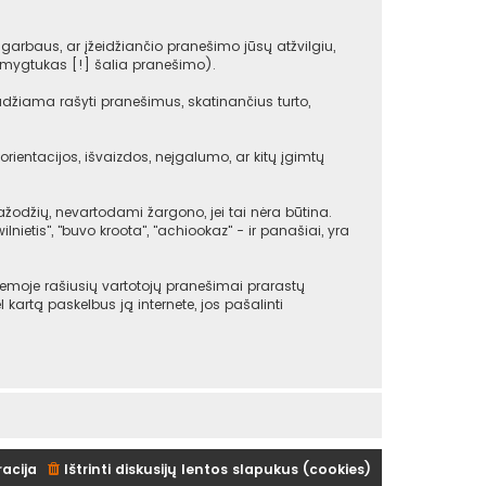
arbaus, ar įžeidžiančio pranešimo jūsų atžvilgiu,
(mygtukas [!] šalia pranešimo).
udžiama rašyti pranešimus, skatinančius turto,
rientacijos, išvaizdos, neįgalumo, ar kitų įgimtų
žodžių, nevartodami žargono, jei tai nėra būtina.
ilnietis", "buvo kroota", "achiookaz" - ir panašiai, yra
emoje rašiusių vartotojų pranešimai prarastų
ėl kartą paskelbus ją internete, jos pašalinti
racija
Ištrinti diskusijų lentos slapukus (cookies)