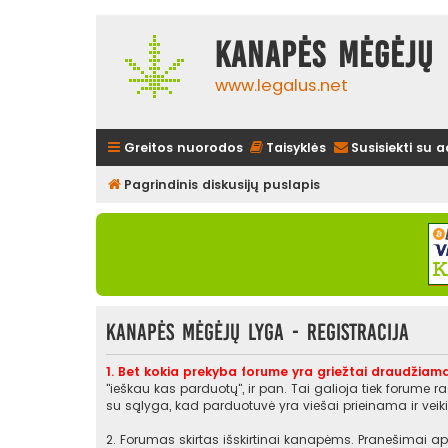
Kanapės mėgėjų 
www.legalus.net
Greitos nuorodos
Taisyklės
Susisiekti su 
Pagrindinis diskusijų puslapis
Kanapės mėgėjų lyga - Registracija
1. Bet kokia prekyba forume yra griežtai draudžiama
"ieškau kas parduotų", ir pan. Tai galioja tiek forume 
su sąlyga, kad parduotuvė yra viešai prieinama ir veikia
2. Forumas skirtas išskirtinai kanapėms. Pranešimai api