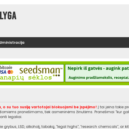
lyga
administracija
, o su tuo susiję vartotojai blokuojami be įspėjimo!
Į tai įeina tokie 
rašomiems pranešimams, tiek asmeninėms žinutėms. Pranešimai "kur galiu įs
nti legaliai.
e grybus, LSD, alkoholį, tabaką, "legal highs", "research chemicals", ar 