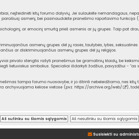
iai, neįžeidinėti kitų forumo dalyvių. Jei sulaukėte nemandagaus, nepag
mą parašiusį asmenį, bei pasinaudokite pranešimo raportavimo funkcija 
psichologinį, ar emocinį smurtą prieš asmenis ar jų grupes. Taip pat dra
iminuojančius asmenų grupes dėl jų rasės, tautybės, lyties, seksualinės o
ančius ar diskriminuojančius asmenų grupes dėl jų religijos.
viai privalo stengtis rašyti pranešimus be gramatinių klaidų, be keiksma
iegti lietuviskus simbolius. Specialiai išdarkyti žodžius, pavyzdžiui - "as w
imas tampa forumo nuosavybe, ir jo ištrinti nebeleidžiama, nes kitų t
 yra archyvuojama keliose vietose (pvz.
https://archive.org/web/
), tod
Susisiekti su administ