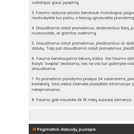
vartotojas gaus įspėjimą.
3. Forumo dalyviai privalo bendrauti mandagiai, pagarb
neatsakykite tuo pačiu, o tiesiog ignoruokite praneši
4. Draudžiama rašyti pranešimus, skatinančius fizinį, 
nuosavybės, ar gamtos naikinimą.
5. Draudžiama rašyti pranešimus, įžeidžiančius ar diskr
dalykų. Taip pat draudžiama rašyti pranešimus, įžeidži
6. Forume bendraujama lietuvių kalba. Visi forumo daly
Rasyti "sveplai" leidziama, nes ne visi turi galimybe isid
draudžiama.
7. Po pranešimo parašymo praėjus 24 valandoms, praneš
kontekstą. Visa viešai internete paskelbta informacija
nebeįmanoma.
8. Forumu gali naudotis tik 18 metų sulaukę asmenys.
Pagrindinis diskusijų puslapis