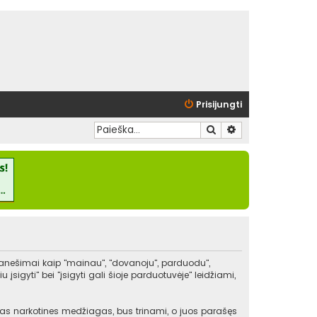
Prisijungti
Ieškoti
Išplėstinė paieška
pranešimai kaip "mainau", "dovanoju", parduodu",
igyti" bei "įsigyti gali šioje parduotuvėje" leidžiami,
kitas narkotines medžiagas, bus trinami, o juos parašęs