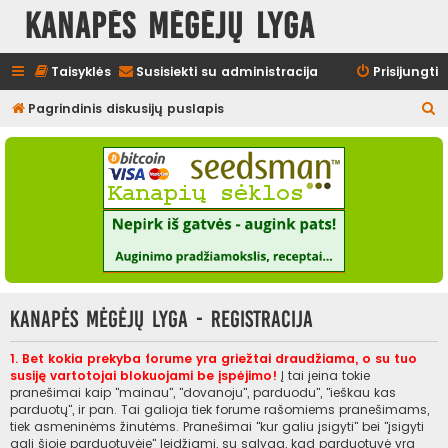
Kanapės mėgėjų lyga
Taisyklės
Susisiekti su administracija
Prisijungti
I
Pagrindinis diskusijų puslapis
e
š
k
o
t
i
Kanapės mėgėjų lyga - Registracija
1. Bet kokia prekyba forume yra griežtai draudžiama, o su tuo
susiję vartotojai blokuojami be įspėjimo!
Į tai įeina tokie
pranešimai kaip "mainau", "dovanoju", parduodu", "ieškau kas
parduotų", ir pan. Tai galioja tiek forume rašomiems pranešimams,
tiek asmeninėms žinutėms. Pranešimai "kur galiu įsigyti" bei "įsigyti
gali šioje parduotuvėje" leidžiami, su sąlyga, kad parduotuvė yra