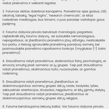
viešai prieinama ir veikianti legaliai.
2. Forumas skirtas išskirtinai kanapėms. Pranešimai apie grybus, LSD,
alkoholį, tabaką, "legal highs", "research chemicals", ar kitas
narkotines medžiagas, bus trinami, o juos parašęs vartotojas gaus
įspėjimą.
3. Forumo dalyviai privalo bendrauti mandagiai, pagarbiai,
neįžeidinėti kitų forumo dalyvių. Jei sulaukėte nemandagaus,
nepagarbaus, ar įžeidžiančio pranešimo jūsų atžvilgiu, neatsakykite
tuo pačiu, o tiesiog ignoruokite pranešimą parašiusį asmenį, bei
pasinaudokite pranešimo raportavimo funkcija (mygtukas [!] šalia
pranešimo).
4. Draudžiama rašyti pranešimus, skatinančius fizinį, psichologinį, ar
emocinį smurtą prieš asmenis ar jų grupes. Taip pat draudžiama
rašyti pranešimus, skatinančius turto, nuosavybės, ar gamtos
naikinimą.
5. Draudžiama rašyti pranešimus, įžeidžiančius ar
diskriminuojančius asmenų grupes dėl jų rasės, tautybės, lyties,
seksualinės orientacijos, išvaizdos, neįgalumo, ar kitų įgimtų dalykų.
Taip pat draudžiama rašyti pranešimus, įžeidžiančius ar
diskriminuojančius asmenų grupes dėl jų religijos.
6. Forume bendraujama lietuvių kalba. Visi forumo dalyviai privalo