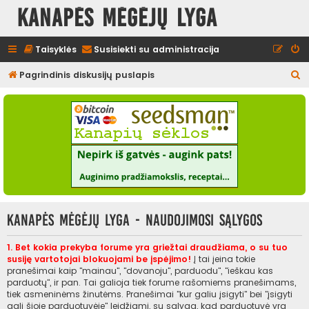
Kanapės mėgėjų lyga
Taisyklės
Susisiekti su administracija
I
Pagrindinis diskusijų puslapis
e
š
k
o
t
i
Kanapės mėgėjų lyga - Naudojimosi sąlygos
1. Bet kokia prekyba forume yra griežtai draudžiama, o su tuo
susiję vartotojai blokuojami be įspėjimo!
Į tai įeina tokie
pranešimai kaip "mainau", "dovanoju", parduodu", "ieškau kas
parduotų", ir pan. Tai galioja tiek forume rašomiems pranešimams,
tiek asmeninėms žinutėms. Pranešimai "kur galiu įsigyti" bei "įsigyti
gali šioje parduotuvėje" leidžiami, su sąlyga, kad parduotuvė yra