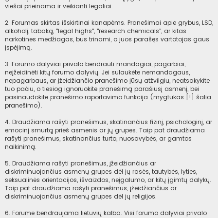
viešai prieinama ir veikianti legaliai.
2. Forumas skirtas išskirtinai kanapėms. Pranešimai apie grybus, LSD,
alkoholį, tabaką, "legal highs", "research chemicals", ar kitas
narkotines medžiagas, bus trinami, o juos parašęs vartotojas gaus
įspėjimą.
3. Forumo dalyviai privalo bendrauti mandagiai, pagarbiai,
neįžeidinėti kitų forumo dalyvių. Jei sulaukėte nemandagaus,
nepagarbaus, ar įžeidžiančio pranešimo jūsų atžvilgiu, neatsakykite
tuo pačiu, o tiesiog ignoruokite pranešimą parašiusį asmenį, bei
pasinaudokite pranešimo raportavimo funkcija (mygtukas [!] šalia
pranešimo).
4. Draudžiama rašyti pranešimus, skatinančius fizinį, psichologinį, ar
emocinį smurtą prieš asmenis ar jų grupes. Taip pat draudžiama
rašyti pranešimus, skatinančius turto, nuosavybės, ar gamtos
naikinimą.
5. Draudžiama rašyti pranešimus, įžeidžiančius ar
diskriminuojančius asmenų grupes dėl jų rasės, tautybės, lyties,
seksualinės orientacijos, išvaizdos, neįgalumo, ar kitų įgimtų dalykų.
Taip pat draudžiama rašyti pranešimus, įžeidžiančius ar
diskriminuojančius asmenų grupes dėl jų religijos.
6. Forume bendraujama lietuvių kalba. Visi forumo dalyviai privalo