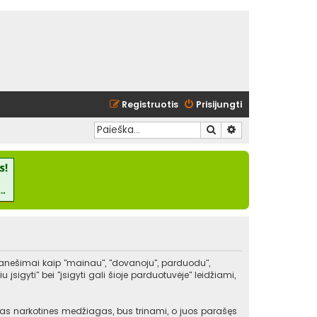
Registruotis
Prisijungti
Ieškoti
Išplėstinė paieška
pranešimai kaip "mainau", "dovanoju", parduodu",
igyti" bei "įsigyti gali šioje parduotuvėje" leidžiami,
kitas narkotines medžiagas, bus trinami, o juos parašęs