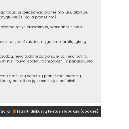
arbaus, ar įžeidžiančio pranešimo jūsų atžvilgiu,
(mygtukas [!] šalia pranešimo).
udžiama rašyti pranešimus, skatinančius turto,
rientacijos, išvaizdos, neįgalumo, ar kitų įgimtų
žodžių, nevartodami žargono, jei tai nėra būtina.
ilnietis", "buvo kroota", "achiookaz" - ir panašiai, yra
emoje rašiusių vartotojų pranešimai prarastų
ėl kartą paskelbus ją internete, jos pašalinti
racija
Ištrinti diskusijų lentos slapukus (cookies)