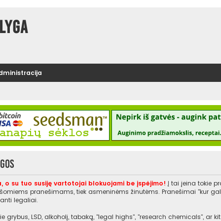
lyga
administracija
ygos
, o su tuo susiję vartotojai blokuojami be įspėjimo!
Į tai įeina tokie 
rašomiems pranešimams, tiek asmeninėms žinutėms. Pranešimai "kur galiu įs
nti legaliai.
e grybus, LSD, alkoholį, tabaką, "legal highs", "research chemicals", ar 