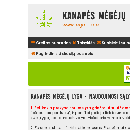
Kanapės mėgėjų 
www.legalus.net
Greitos nuorodos
Taisyklės
Susisiekti su 
Pagrindinis diskusijų puslapis
Kanapės mėgėjų lyga - Naudojimosi sąl
1. Bet kokia prekyba forume yra griežtai draudžiama
"ieškau kas parduotų", ir pan. Tai galioja tiek forume 
su sąlyga, kad parduotuvė yra viešai prieinama ir veikia
2. Forumas skirtas išskirtinai kanapėms. Pranešimai api