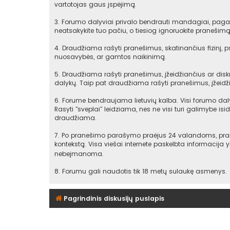
vartotojas gaus įspėjimą.
3. Forumo dalyviai privalo bendrauti mandagiai, pagarb
neatsakykite tuo pačiu, o tiesiog ignoruokite praneši
4. Draudžiama rašyti pranešimus, skatinančius fizinį, 
nuosavybės, ar gamtos naikinimą.
5. Draudžiama rašyti pranešimus, įžeidžiančius ar diskr
dalykų. Taip pat draudžiama rašyti pranešimus, įžeidži
6. Forume bendraujama lietuvių kalba. Visi forumo daly
Rasyti "sveplai" leidziama, nes ne visi turi galimybe isid
draudžiama.
7. Po pranešimo parašymo praėjus 24 valandoms, praneš
kontekstą. Visa viešai internete paskelbta informacija
nebeįmanoma.
8. Forumu gali naudotis tik 18 metų sulaukę asmenys.
Pagrindinis diskusijų puslapis