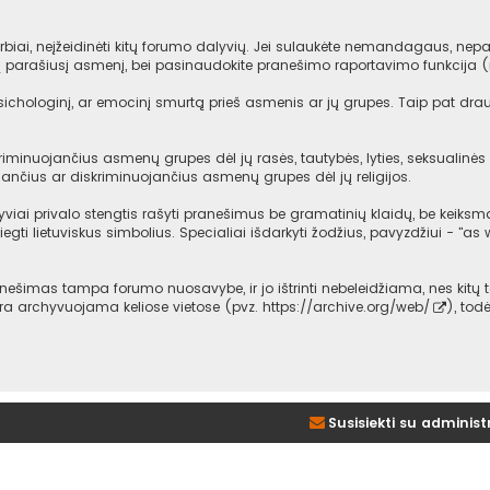
iai, neįžeidinėti kitų forumo dalyvių. Jei sulaukėte nemandagaus, nepag
mą parašiusį asmenį, bei pasinaudokite pranešimo raportavimo funkcija 
psichologinį, ar emocinį smurtą prieš asmenis ar jų grupes. Taip pat dra
iminuojančius asmenų grupes dėl jų rasės, tautybės, lyties, seksualinės o
ančius ar diskriminuojančius asmenų grupes dėl jų religijos.
viai privalo stengtis rašyti pranešimus be gramatinių klaidų, be keiksma
iegti lietuviskus simbolius. Specialiai išdarkyti žodžius, pavyzdžiui - "as w
imas tampa forumo nuosavybe, ir jo ištrinti nebeleidžiama, nes kitų t
 yra archyvuojama keliose vietose (pvz.
https://archive.org/web/
), tod
Susisiekti su administ