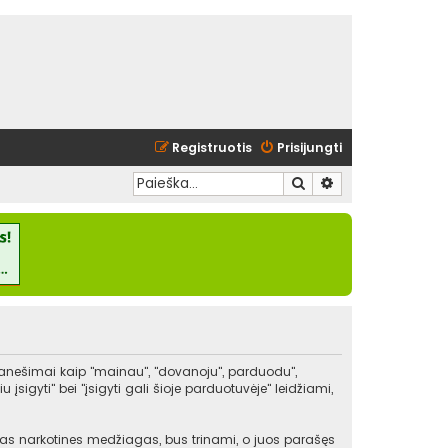
Registruotis
Prisijungti
Ieškoti
Išplėstinė paieška
pranešimai kaip "mainau", "dovanoju", parduodu",
igyti" bei "įsigyti gali šioje parduotuvėje" leidžiami,
kitas narkotines medžiagas, bus trinami, o juos parašęs