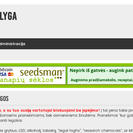
lyga
administracija
ygos
, o su tuo susiję vartotojai blokuojami be įspėjimo!
Į tai įeina tokie 
rašomiems pranešimams, tiek asmeninėms žinutėms. Pranešimai "kur galiu įs
nti legaliai.
e grybus, LSD, alkoholį, tabaką, "legal highs", "research chemicals", ar 