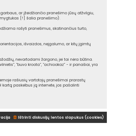
arbaus, ar įžeidžiančio pranešimo jūsų atžvilgiu,
(mygtukas [!] šalia pranešimo).
udžiama rašyti pranešimus, skatinančius turto,
rientacijos, išvaizdos, neįgalumo, ar kitų įgimtų
žodžių, nevartodami žargono, jei tai nėra būtina.
ilnietis", "buvo kroota", "achiookaz" - ir panašiai, yra
emoje rašiusių vartotojų pranešimai prarastų
ėl kartą paskelbus ją internete, jos pašalinti
racija
Ištrinti diskusijų lentos slapukus (cookies)