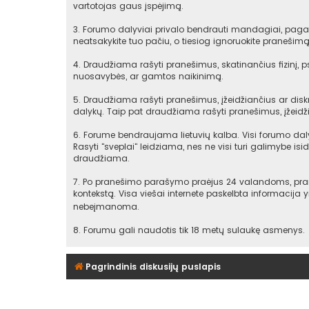
vartotojas gaus įspėjimą.
3. Forumo dalyviai privalo bendrauti mandagiai, pagarb
neatsakykite tuo pačiu, o tiesiog ignoruokite praneši
4. Draudžiama rašyti pranešimus, skatinančius fizinį, 
nuosavybės, ar gamtos naikinimą.
5. Draudžiama rašyti pranešimus, įžeidžiančius ar diskr
dalykų. Taip pat draudžiama rašyti pranešimus, įžeidži
6. Forume bendraujama lietuvių kalba. Visi forumo daly
Rasyti "sveplai" leidziama, nes ne visi turi galimybe isid
draudžiama.
7. Po pranešimo parašymo praėjus 24 valandoms, praneš
kontekstą. Visa viešai internete paskelbta informacija
nebeįmanoma.
8. Forumu gali naudotis tik 18 metų sulaukę asmenys.
Pagrindinis diskusijų puslapis