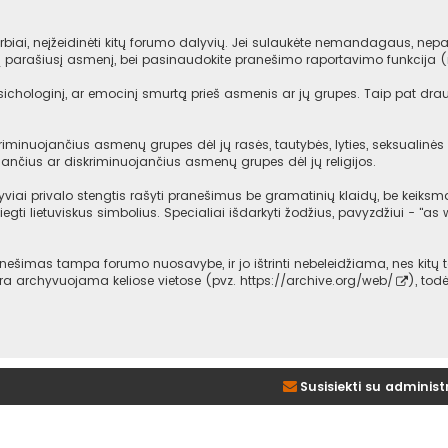
iai, neįžeidinėti kitų forumo dalyvių. Jei sulaukėte nemandagaus, nepag
mą parašiusį asmenį, bei pasinaudokite pranešimo raportavimo funkcija 
psichologinį, ar emocinį smurtą prieš asmenis ar jų grupes. Taip pat dra
iminuojančius asmenų grupes dėl jų rasės, tautybės, lyties, seksualinės o
ančius ar diskriminuojančius asmenų grupes dėl jų religijos.
viai privalo stengtis rašyti pranešimus be gramatinių klaidų, be keiksma
iegti lietuviskus simbolius. Specialiai išdarkyti žodžius, pavyzdžiui - "as w
imas tampa forumo nuosavybe, ir jo ištrinti nebeleidžiama, nes kitų t
 yra archyvuojama keliose vietose (pvz.
https://archive.org/web/
), tod
Susisiekti su administ