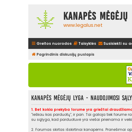
Kanapės mėgėjų 
www.legalus.net
Greitos nuorodos
Taisyklės
Susisiekti su 
Pagrindinis diskusijų puslapis
Kanapės mėgėjų lyga - Naudojimosi sąl
1. Bet kokia prekyba forume yra griežtai draudžiama
"ieškau kas parduotų", ir pan. Tai galioja tiek forume 
su sąlyga, kad parduotuvė yra viešai prieinama ir veikia
2. Forumas skirtas išskirtinai kanapėms. Pranešimai api