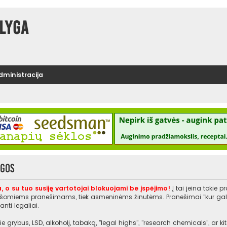
lyga
administracija
ygos
, o su tuo susiję vartotojai blokuojami be įspėjimo!
Į tai įeina tokie 
rašomiems pranešimams, tiek asmeninėms žinutėms. Pranešimai "kur galiu įs
nti legaliai.
e grybus, LSD, alkoholį, tabaką, "legal highs", "research chemicals", ar 