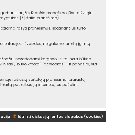
arbaus, ar įžeidžiančio pranešimo jūsų atžvilgiu,
(mygtukas [!] šalia pranešimo).
udžiama rašyti pranešimus, skatinančius turto,
rientacijos, išvaizdos, neįgalumo, ar kitų įgimtų
žodžių, nevartodami žargono, jei tai nėra būtina.
ilnietis", "buvo kroota", "achiookaz" - ir panašiai, yra
emoje rašiusių vartotojų pranešimai prarastų
ėl kartą paskelbus ją internete, jos pašalinti
racija
Ištrinti diskusijų lentos slapukus (cookies)