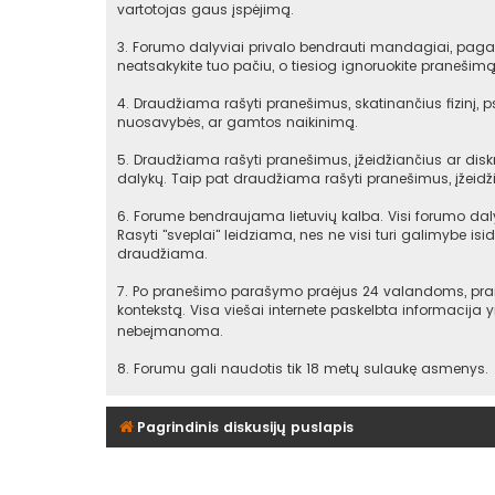
vartotojas gaus įspėjimą.
3. Forumo dalyviai privalo bendrauti mandagiai, pagarb
neatsakykite tuo pačiu, o tiesiog ignoruokite praneši
4. Draudžiama rašyti pranešimus, skatinančius fizinį, 
nuosavybės, ar gamtos naikinimą.
5. Draudžiama rašyti pranešimus, įžeidžiančius ar diskr
dalykų. Taip pat draudžiama rašyti pranešimus, įžeidži
6. Forume bendraujama lietuvių kalba. Visi forumo daly
Rasyti "sveplai" leidziama, nes ne visi turi galimybe isid
draudžiama.
7. Po pranešimo parašymo praėjus 24 valandoms, praneš
kontekstą. Visa viešai internete paskelbta informacija
nebeįmanoma.
8. Forumu gali naudotis tik 18 metų sulaukę asmenys.
Pagrindinis diskusijų puslapis