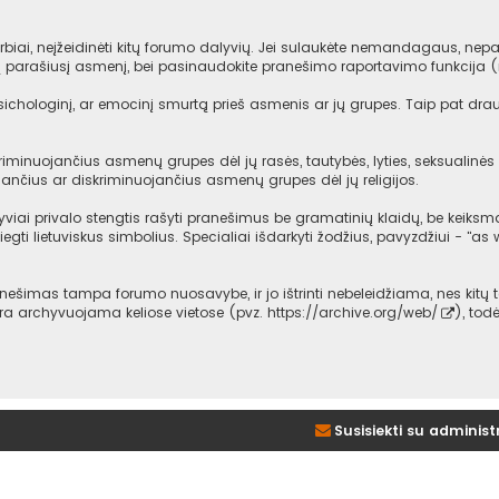
iai, neįžeidinėti kitų forumo dalyvių. Jei sulaukėte nemandagaus, nepag
mą parašiusį asmenį, bei pasinaudokite pranešimo raportavimo funkcija 
psichologinį, ar emocinį smurtą prieš asmenis ar jų grupes. Taip pat dra
iminuojančius asmenų grupes dėl jų rasės, tautybės, lyties, seksualinės o
ančius ar diskriminuojančius asmenų grupes dėl jų religijos.
viai privalo stengtis rašyti pranešimus be gramatinių klaidų, be keiksma
iegti lietuviskus simbolius. Specialiai išdarkyti žodžius, pavyzdžiui - "as w
imas tampa forumo nuosavybe, ir jo ištrinti nebeleidžiama, nes kitų t
 yra archyvuojama keliose vietose (pvz.
https://archive.org/web/
), tod
Susisiekti su administ