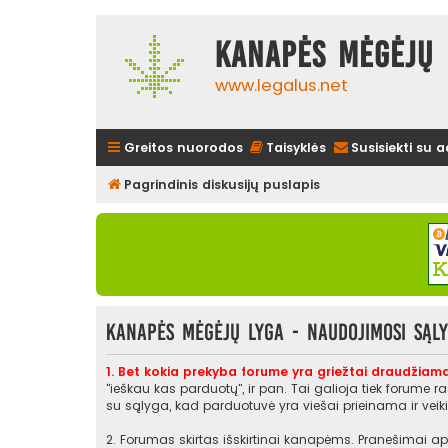
Kanapės mėgėjų 
www.legalus.net
Greitos nuorodos
Taisyklės
Susisiekti su 
Pagrindinis diskusijų puslapis
Kanapės mėgėjų lyga - Naudojimosi sąl
1. Bet kokia prekyba forume yra griežtai draudžiama
"ieškau kas parduotų", ir pan. Tai galioja tiek forume 
su sąlyga, kad parduotuvė yra viešai prieinama ir veikia
2. Forumas skirtas išskirtinai kanapėms. Pranešimai api