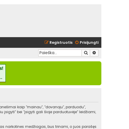
Registruotis
Prisijungti
Ieškoti
Išplėstinė paieška
pranešimai kaip "mainau", "dovanoju", parduodu",
igyti" bei "įsigyti gali šioje parduotuvėje" leidžiami,
kitas narkotines medžiagas, bus trinami, o juos parašęs