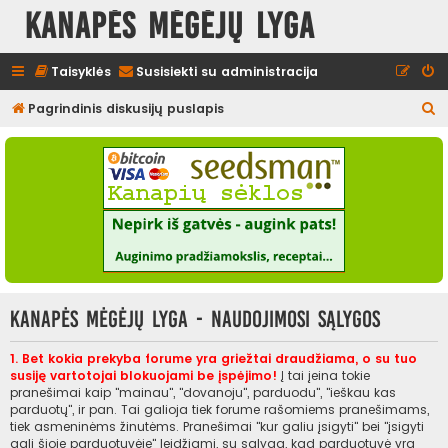
Kanapės mėgėjų lyga
Taisyklės
Susisiekti su administracija
I
Pagrindinis diskusijų puslapis
e
š
k
o
t
i
Kanapės mėgėjų lyga - Naudojimosi sąlygos
1. Bet kokia prekyba forume yra griežtai draudžiama, o su tuo
susiję vartotojai blokuojami be įspėjimo!
Į tai įeina tokie
pranešimai kaip "mainau", "dovanoju", parduodu", "ieškau kas
parduotų", ir pan. Tai galioja tiek forume rašomiems pranešimams,
tiek asmeninėms žinutėms. Pranešimai "kur galiu įsigyti" bei "įsigyti
gali šioje parduotuvėje" leidžiami, su sąlyga, kad parduotuvė yra