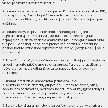
viešai prieinama ir veikianti legaliai.
2. Forumas skirtas išskirtinai kanapėms. Pranešimai apie grybus, LSD,
alkoholį, tabaką, "legal highs", "research chemicals", ar kitas
narkotines medžiagas, bus trinami, o juos parašęs vartotojas gaus
įspėjimą.
3. Forumo dalyviai privalo bendrauti mandagiai, pagarbiai,
neįžeidinėti kitų forumo dalyvių. Jei sulaukėte nemandagaus,
nepagarbaus, ar įžeidžiančio pranešimo jūsų atžvilgiu, neatsakykite
tuo pačiu, o tiesiog ignoruokite pranešimą parašiusį asmenį, bei
pasinaudokite pranešimo raportavimo funkcija (mygtukas [!] šalia
pranešimo).
4. Draudžiama rašyti pranešimus, skatinančius fizinį, psichologinį, ar
emocinį smurtą prieš asmenis ar jų grupes. Taip pat draudžiama
rašyti pranešimus, skatinančius turto, nuosavybės, ar gamtos
naikinimą.
5. Draudžiama rašyti pranešimus, įžeidžiančius ar
diskriminuojančius asmenų grupes dėl jų rasės, tautybės, lyties,
seksualinės orientacijos, išvaizdos, neįgalumo, ar kitų įgimtų dalykų.
Taip pat draudžiama rašyti pranešimus, įžeidžiančius ar
diskriminuojančius asmenų grupes dėl jų religijos.
6. Forume bendraujama lietuvių kalba. Visi forumo dalyviai privalo