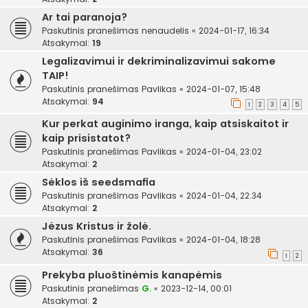
Ar tai paranoja?
Paskutinis pranešimas
nenaudelis
«
2024-01-17, 16:34
Atsakymai:
19
Legalizavimui ir dekriminalizavimui sakome
TAIP!
Paskutinis pranešimas
Pavlikas
«
2024-01-07, 15:48
Atsakymai:
94
1
2
3
4
5
Kur perkat auginimo iranga, kaip atsiskaitot ir
kaip prisistatot?
Paskutinis pranešimas
Pavlikas
«
2024-01-04, 23:02
Atsakymai:
2
Sėklos iš seedsmafia
Paskutinis pranešimas
Pavlikas
«
2024-01-04, 22:34
Atsakymai:
2
Jėzus Kristus ir žolė.
Paskutinis pranešimas
Pavlikas
«
2024-01-04, 18:28
Atsakymai:
36
1
2
Prekyba pluoštinėmis kanapėmis
Paskutinis pranešimas
G.
«
2023-12-14, 00:01
Atsakymai:
2