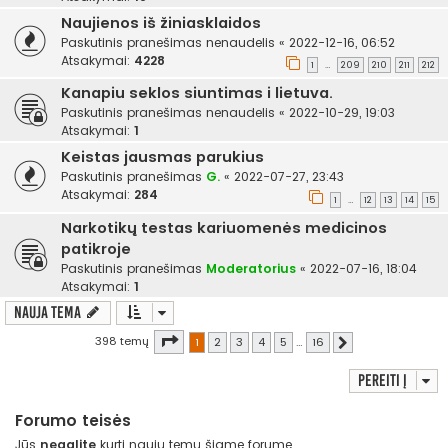
Naujienos iš žiniasklaidos
Paskutinis pranešimas
nenaudelis
«
2022-12-16, 06:52
Atsakymai:
4228
1
209
210
211
212
…
Kanapiu seklos siuntimas i lietuva.
Paskutinis pranešimas
nenaudelis
«
2022-10-29, 19:03
Atsakymai:
1
Keistas jausmas parukius
Paskutinis pranešimas
G.
«
2022-07-27, 23:43
Atsakymai:
284
1
12
13
14
15
…
Narkotikų testas kariuomenės medicinos
patikroje
Paskutinis pranešimas
Moderatorius
«
2022-07-16, 18:04
Atsakymai:
1
Nauja tema
Puslapis
1
iš
16
398 temų
1
2
3
4
5
…
16
Kitas
Pereiti į
Forumo teisės
Jūs
negalite
kurti naujų temų šiame forume