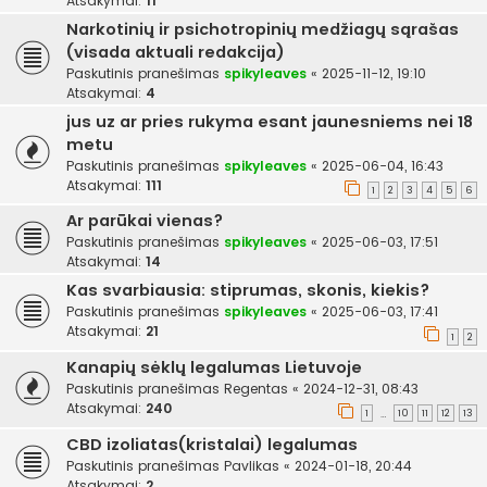
Atsakymai:
11
Narkotinių ir psichotropinių medžiagų sąrašas
(visada aktuali redakcija)
Paskutinis pranešimas
spikyleaves
«
2025-11-12, 19:10
Atsakymai:
4
jus uz ar pries rukyma esant jaunesniems nei 18
metu
Paskutinis pranešimas
spikyleaves
«
2025-06-04, 16:43
Atsakymai:
111
1
2
3
4
5
6
Ar parūkai vienas?
Paskutinis pranešimas
spikyleaves
«
2025-06-03, 17:51
Atsakymai:
14
Kas svarbiausia: stiprumas, skonis, kiekis?
Paskutinis pranešimas
spikyleaves
«
2025-06-03, 17:41
Atsakymai:
21
1
2
Kanapių sėklų legalumas Lietuvoje
Paskutinis pranešimas
Regentas
«
2024-12-31, 08:43
Atsakymai:
240
1
10
11
12
13
…
CBD izoliatas(kristalai) legalumas
Paskutinis pranešimas
Pavlikas
«
2024-01-18, 20:44
Atsakymai:
2