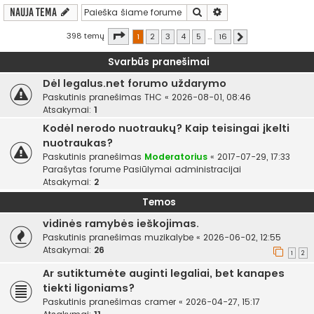
Ieškoti
Išplėstinė paieška
Nauja tema
Puslapis
1
iš
16
398 temų
1
2
3
4
5
…
16
Kitas
Svarbūs pranešimai
Dėl legalus.net forumo uždarymo
Paskutinis pranešimas
THC
«
2026-08-01, 08:46
Atsakymai:
1
Kodėl nerodo nuotraukų? Kaip teisingai įkelti
nuotraukas?
Paskutinis pranešimas
Moderatorius
«
2017-07-29, 17:33
Parašytas forume
Pasiūlymai administracijai
Atsakymai:
2
Temos
vidinės ramybės ieškojimas.
Paskutinis pranešimas
muzikalybe
«
2026-06-02, 12:55
Atsakymai:
26
1
2
Ar sutiktumėte auginti legaliai, bet kanapes
tiekti ligoniams?
Paskutinis pranešimas
cramer
«
2026-04-27, 15:17