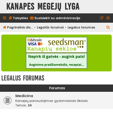
Kanapės mėgėjų lyga
Taisyklės
Susisiekti su administracija
I
Pagrindinis diskusijų puslapis
Legalūs forumai
Legalus forumas
e
š
k
o
t
i
Legalus forumas
Forumas
Medicina
Kanapių panaudojimas gydomaisiais tikslais.
Temos:
24