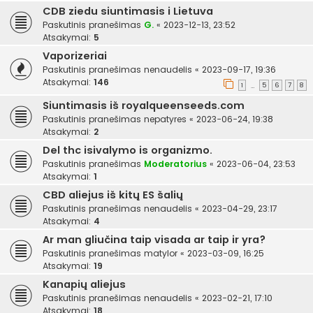
CDB ziedu siuntimasis i Lietuva
Paskutinis pranešimas
G.
«
2023-12-13, 23:52
Atsakymai:
5
Vaporizeriai
Paskutinis pranešimas
nenaudelis
«
2023-09-17, 19:36
Atsakymai:
146
1
5
6
7
8
…
Siuntimasis iš royalqueenseeds.com
Paskutinis pranešimas
nepatyres
«
2023-06-24, 19:38
Atsakymai:
2
Del thc isivalymo is organizmo.
Paskutinis pranešimas
Moderatorius
«
2023-06-04, 23:53
Atsakymai:
1
CBD aliejus iš kitų ES šalių
Paskutinis pranešimas
nenaudelis
«
2023-04-29, 23:17
Atsakymai:
4
Ar man gliučina taip visada ar taip ir yra?
Paskutinis pranešimas
matylor
«
2023-03-09, 16:25
Atsakymai:
19
Kanapių aliejus
Paskutinis pranešimas
nenaudelis
«
2023-02-21, 17:10
Atsakymai:
18