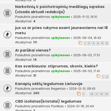
Atsakymai:
11
Narkotinių ir psichotropinių medžiagų sąrašas
(visada aktuali redakcija)
Paskutinis pranešimas
spikyleaves
«
2025-11-12, 19:10
Atsakymai:
4
jus uz ar pries rukyma esant jaunesniems nei 18
metu
Paskutinis pranešimas
spikyleaves
«
2025-06-04, 16:43
Atsakymai:
111
1
2
3
4
5
6
Ar parūkai vienas?
Paskutinis pranešimas
spikyleaves
«
2025-06-03, 17:51
Atsakymai:
14
Kas svarbiausia: stiprumas, skonis, kiekis?
Paskutinis pranešimas
spikyleaves
«
2025-06-03, 17:41
Atsakymai:
21
1
2
Kanapių sėklų legalumas Lietuvoje
Paskutinis pranešimas
Regentas
«
2024-12-31, 08:43
Atsakymai:
240
1
10
11
12
13
…
CBD izoliatas(kristalai) legalumas
Paskutinis pranešimas
Pavlikas
«
2024-01-18, 20:44
Atsakymai:
2