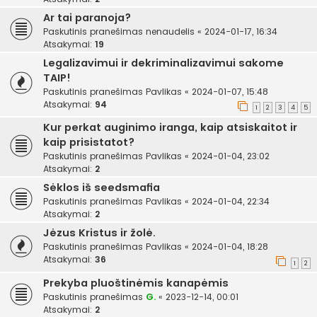
Ar tai paranoja?
Paskutinis pranešimas
nenaudelis
«
2024-01-17, 16:34
Atsakymai:
19
Legalizavimui ir dekriminalizavimui sakome
TAIP!
Paskutinis pranešimas
Pavlikas
«
2024-01-07, 15:48
Atsakymai:
94
1
2
3
4
5
Kur perkat auginimo iranga, kaip atsiskaitot ir
kaip prisistatot?
Paskutinis pranešimas
Pavlikas
«
2024-01-04, 23:02
Atsakymai:
2
Sėklos iš seedsmafia
Paskutinis pranešimas
Pavlikas
«
2024-01-04, 22:34
Atsakymai:
2
Jėzus Kristus ir žolė.
Paskutinis pranešimas
Pavlikas
«
2024-01-04, 18:28
Atsakymai:
36
1
2
Prekyba pluoštinėmis kanapėmis
Paskutinis pranešimas
G.
«
2023-12-14, 00:01
Atsakymai:
2