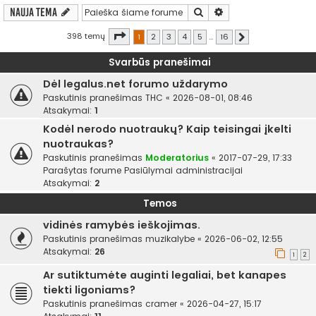
Ieškoti
Išplėstinė paieška
Nauja tema
Puslapis
1
iš
16
398 temų
1
2
3
4
5
…
16
Kitas
Svarbūs pranešimai
Dėl legalus.net forumo uždarymo
Paskutinis pranešimas
THC
«
2026-08-01, 08:46
Atsakymai:
1
Kodėl nerodo nuotraukų? Kaip teisingai įkelti
nuotraukas?
Paskutinis pranešimas
Moderatorius
«
2017-07-29, 17:33
Parašytas forume
Pasiūlymai administracijai
Atsakymai:
2
Temos
vidinės ramybės ieškojimas.
Paskutinis pranešimas
muzikalybe
«
2026-06-02, 12:55
Atsakymai:
26
1
2
Ar sutiktumėte auginti legaliai, bet kanapes
tiekti ligoniams?
Paskutinis pranešimas
cramer
«
2026-04-27, 15:17