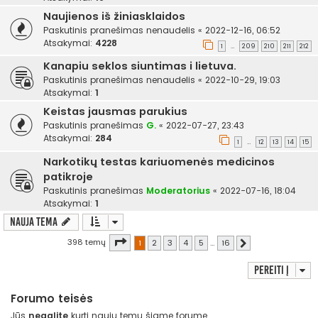
Naujienos iš žiniasklaidos
Paskutinis pranešimas
nenaudelis
«
2022-12-16, 06:52
Atsakymai:
4228
1
209
210
211
212
…
Kanapiu seklos siuntimas i lietuva.
Paskutinis pranešimas
nenaudelis
«
2022-10-29, 19:03
Atsakymai:
1
Keistas jausmas parukius
Paskutinis pranešimas
G.
«
2022-07-27, 23:43
Atsakymai:
284
1
12
13
14
15
…
Narkotikų testas kariuomenės medicinos
patikroje
Paskutinis pranešimas
Moderatorius
«
2022-07-16, 18:04
Atsakymai:
1
Nauja tema
Puslapis
1
iš
16
398 temų
1
2
3
4
5
…
16
Kitas
Pereiti į
Forumo teisės
Jūs
negalite
kurti naujų temų šiame forume