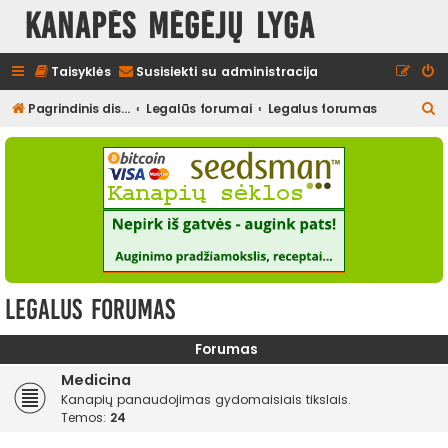
Kanapės mėgėjų lyga
Taisyklės
Susisiekti su administracija
I
Pagrindinis diskusijų puslapis
Legalūs forumai
Legalus forumas
e
š
k
o
t
i
Legalus forumas
Forumas
Medicina
Kanapių panaudojimas gydomaisiais tikslais.
Temos:
24