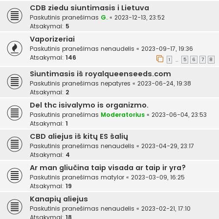
CDB ziedu siuntimasis i Lietuva
Paskutinis pranešimas
G.
«
2023-12-13, 23:52
Atsakymai:
5
Vaporizeriai
Paskutinis pranešimas
nenaudelis
«
2023-09-17, 19:36
Atsakymai:
146
1
5
6
7
8
…
Siuntimasis iš royalqueenseeds.com
Paskutinis pranešimas
nepatyres
«
2023-06-24, 19:38
Atsakymai:
2
Del thc isivalymo is organizmo.
Paskutinis pranešimas
Moderatorius
«
2023-06-04, 23:53
Atsakymai:
1
CBD aliejus iš kitų ES šalių
Paskutinis pranešimas
nenaudelis
«
2023-04-29, 23:17
Atsakymai:
4
Ar man gliučina taip visada ar taip ir yra?
Paskutinis pranešimas
matylor
«
2023-03-09, 16:25
Atsakymai:
19
Kanapių aliejus
Paskutinis pranešimas
nenaudelis
«
2023-02-21, 17:10
Atsakymai:
18