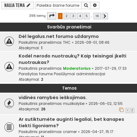
Ieškoti
Išplėstinė paieška
Nauja tema
Puslapis
1
iš
16
398 temų
1
2
3
4
5
…
16
Kitas
Svarbūs pranešimai
Dėl legalus.net forumo uždarymo
Paskutinis pranešimas
THC
«
2026-08-01, 08:46
Atsakymai:
1
Kodėl nerodo nuotraukų? Kaip teisingai įkelti
nuotraukas?
Paskutinis pranešimas
Moderatorius
«
2017-07-29, 17:33
Parašytas forume
Pasiūlymai administracijai
Atsakymai:
2
Temos
vidinės ramybės ieškojimas.
Paskutinis pranešimas
muzikalybe
«
2026-06-02, 12:55
Atsakymai:
26
1
2
Ar sutiktumėte auginti legaliai, bet kanapes
tiekti ligoniams?
Paskutinis pranešimas
cramer
«
2026-04-27, 15:17