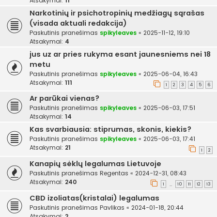
Atsakymai:
11
Narkotinių ir psichotropinių medžiagų sąrašas
(visada aktuali redakcija)
Paskutinis pranešimas
spikyleaves
«
2025-11-12, 19:10
Atsakymai:
4
jus uz ar pries rukyma esant jaunesniems nei 18
metu
Paskutinis pranešimas
spikyleaves
«
2025-06-04, 16:43
Atsakymai:
111
1
2
3
4
5
6
Ar parūkai vienas?
Paskutinis pranešimas
spikyleaves
«
2025-06-03, 17:51
Atsakymai:
14
Kas svarbiausia: stiprumas, skonis, kiekis?
Paskutinis pranešimas
spikyleaves
«
2025-06-03, 17:41
Atsakymai:
21
1
2
Kanapių sėklų legalumas Lietuvoje
Paskutinis pranešimas
Regentas
«
2024-12-31, 08:43
Atsakymai:
240
1
10
11
12
13
…
CBD izoliatas(kristalai) legalumas
Paskutinis pranešimas
Pavlikas
«
2024-01-18, 20:44
Atsakymai:
2