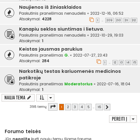
Naujienos iš žiniasklaidos
Paskutinis pranešimas
nenaudelis
«
2022-12-16, 06:52
Atsakymai:
4228
1
209
210
211
212
…
Kanapiu seklos siuntimas i lietuva.
Paskutinis pranešimas
nenaudelis
«
2022-10-29, 19:03
Atsakymai:
1
Keistas jausmas parukius
Paskutinis pranešimas
G.
«
2022-07-27, 23:43
Atsakymai:
284
1
12
13
14
15
…
Narkotikų testas kariuomenės medicinos
patikroje
Paskutinis pranešimas
Moderatorius
«
2022-07-16, 18:04
Atsakymai:
1
Nauja tema
Puslapis
1
iš
16
398 temų
1
2
3
4
5
…
16
Kitas
Pereiti į
Forumo teisės
Jūs
negalite
kurti naujų temų šiame forume