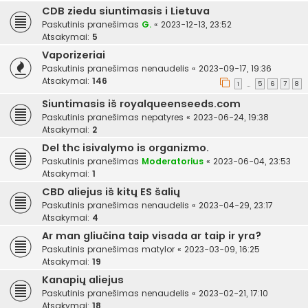
CDB ziedu siuntimasis i Lietuva
Paskutinis pranešimas
G.
«
2023-12-13, 23:52
Atsakymai:
5
Vaporizeriai
Paskutinis pranešimas
nenaudelis
«
2023-09-17, 19:36
Atsakymai:
146
1
5
6
7
8
…
Siuntimasis iš royalqueenseeds.com
Paskutinis pranešimas
nepatyres
«
2023-06-24, 19:38
Atsakymai:
2
Del thc isivalymo is organizmo.
Paskutinis pranešimas
Moderatorius
«
2023-06-04, 23:53
Atsakymai:
1
CBD aliejus iš kitų ES šalių
Paskutinis pranešimas
nenaudelis
«
2023-04-29, 23:17
Atsakymai:
4
Ar man gliučina taip visada ar taip ir yra?
Paskutinis pranešimas
matylor
«
2023-03-09, 16:25
Atsakymai:
19
Kanapių aliejus
Paskutinis pranešimas
nenaudelis
«
2023-02-21, 17:10
Atsakymai:
18