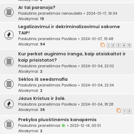
Ar tai paranoja?
Paskutinis pranešimas
nenaudelis
«
2024-01-17, 16:34
Atsakymai:
19
Legalizavimui ir dekriminalizavimui sakome
TAIP!
Paskutinis pranešimas
Pavlikas
«
2024-01-07, 15:48
Atsakymai:
94
1
2
3
4
5
Kur perkat auginimo iranga, kaip atsiskaitot ir
kaip prisistatot?
Paskutinis pranešimas
Pavlikas
«
2024-01-04, 23:02
Atsakymai:
2
Sėklos iš seedsmafia
Paskutinis pranešimas
Pavlikas
«
2024-01-04, 22:34
Atsakymai:
2
Jėzus Kristus ir žolė.
Paskutinis pranešimas
Pavlikas
«
2024-01-04, 18:28
Atsakymai:
36
1
2
Prekyba pluoštinėmis kanapėmis
Paskutinis pranešimas
G.
«
2023-12-14, 00:01
Atsakymai:
2