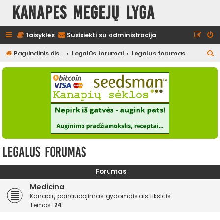
Kanapės mėgėjų lyga
Taisyklės
Susisiekti su administracija
I
Pagrindinis diskusijų puslapis
Legalūs forumai
Legalus forumas
e
š
k
o
t
i
Legalus forumas
Forumas
Medicina
Kanapių panaudojimas gydomaisiais tikslais.
Temos:
24