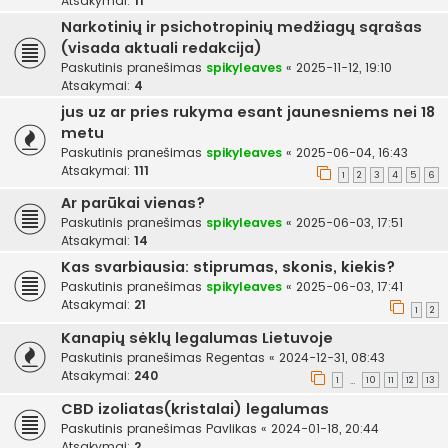
Atsakymai:
11
Narkotinių ir psichotropinių medžiagų sąrašas
(visada aktuali redakcija)
Paskutinis pranešimas
spikyleaves
«
2025-11-12, 19:10
Atsakymai:
4
jus uz ar pries rukyma esant jaunesniems nei 18
metu
Paskutinis pranešimas
spikyleaves
«
2025-06-04, 16:43
Atsakymai:
111
1
2
3
4
5
6
Ar parūkai vienas?
Paskutinis pranešimas
spikyleaves
«
2025-06-03, 17:51
Atsakymai:
14
Kas svarbiausia: stiprumas, skonis, kiekis?
Paskutinis pranešimas
spikyleaves
«
2025-06-03, 17:41
Atsakymai:
21
1
2
Kanapių sėklų legalumas Lietuvoje
Paskutinis pranešimas
Regentas
«
2024-12-31, 08:43
Atsakymai:
240
1
10
11
12
13
…
CBD izoliatas(kristalai) legalumas
Paskutinis pranešimas
Pavlikas
«
2024-01-18, 20:44
Atsakymai:
2