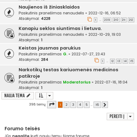
Naujienos iš žiniasklaidos
Paskutinis pranešimas
nenaudelis
«
2022-12-16, 06:52
Atsakymai:
4228
1
209
210
211
212
…
Kanapiu seklos siuntimas i lietuva.
Paskutinis pranešimas
nenaudelis
«
2022-10-29, 19:03
Atsakymai:
1
Keistas jausmas parukius
Paskutinis pranešimas
G.
«
2022-07-27, 23:43
Atsakymai:
284
1
12
13
14
15
…
Narkotikų testas kariuomenės medicinos
patikroje
Paskutinis pranešimas
Moderatorius
«
2022-07-16, 18:04
Atsakymai:
1
Nauja tema
Puslapis
1
iš
16
398 temų
1
2
3
4
5
…
16
Kitas
Pereiti į
Forumo teisės
Jūs
negalite
kurti naujų temų šiame forume