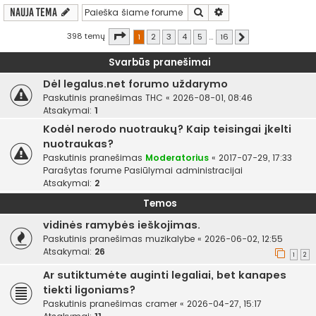
Ieškoti
Išplėstinė paieška
Nauja tema
Puslapis
1
iš
16
398 temų
1
2
3
4
5
…
16
Kitas
Svarbūs pranešimai
Dėl legalus.net forumo uždarymo
Paskutinis pranešimas
THC
«
2026-08-01, 08:46
Atsakymai:
1
Kodėl nerodo nuotraukų? Kaip teisingai įkelti
nuotraukas?
Paskutinis pranešimas
Moderatorius
«
2017-07-29, 17:33
Parašytas forume
Pasiūlymai administracijai
Atsakymai:
2
Temos
vidinės ramybės ieškojimas.
Paskutinis pranešimas
muzikalybe
«
2026-06-02, 12:55
Atsakymai:
26
1
2
Ar sutiktumėte auginti legaliai, bet kanapes
tiekti ligoniams?
Paskutinis pranešimas
cramer
«
2026-04-27, 15:17