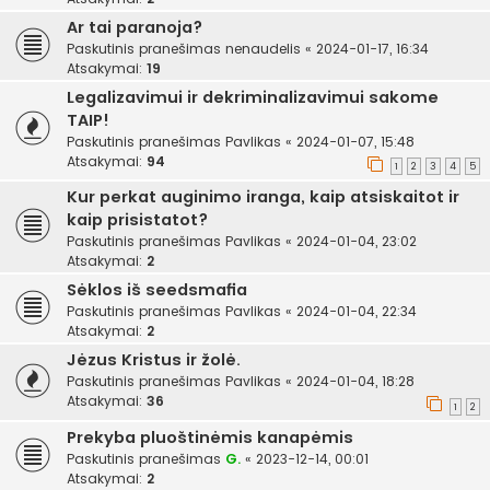
Ar tai paranoja?
Paskutinis pranešimas
nenaudelis
«
2024-01-17, 16:34
Atsakymai:
19
Legalizavimui ir dekriminalizavimui sakome
TAIP!
Paskutinis pranešimas
Pavlikas
«
2024-01-07, 15:48
Atsakymai:
94
1
2
3
4
5
Kur perkat auginimo iranga, kaip atsiskaitot ir
kaip prisistatot?
Paskutinis pranešimas
Pavlikas
«
2024-01-04, 23:02
Atsakymai:
2
Sėklos iš seedsmafia
Paskutinis pranešimas
Pavlikas
«
2024-01-04, 22:34
Atsakymai:
2
Jėzus Kristus ir žolė.
Paskutinis pranešimas
Pavlikas
«
2024-01-04, 18:28
Atsakymai:
36
1
2
Prekyba pluoštinėmis kanapėmis
Paskutinis pranešimas
G.
«
2023-12-14, 00:01
Atsakymai:
2