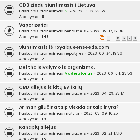
CDB ziedu siuntimasis i Lietuva
Paskutinis pranešimas
G.
«
2023-12-13, 23:52
Atsakymai:
5
Vaporizeriai
Paskutinis pranešimas
nenaudelis
«
2023-09-17, 19:36
Atsakymai:
146
1
5
6
7
8
…
Siuntimasis iš royalqueenseeds.com
Paskutinis pranešimas
nepatyres
«
2023-06-24, 19:38
Atsakymai:
2
Del thc isivalymo is organizmo.
Paskutinis pranešimas
Moderatorius
«
2023-06-04, 23:53
Atsakymai:
1
CBD aliejus iš kitų ES šalių
Paskutinis pranešimas
nenaudelis
«
2023-04-29, 23:17
Atsakymai:
4
Ar man gliučina taip visada ar taip ir yra?
Paskutinis pranešimas
matylor
«
2023-03-09, 16:25
Atsakymai:
19
Kanapių aliejus
Paskutinis pranešimas
nenaudelis
«
2023-02-21, 17:10
Atsakymai:
18