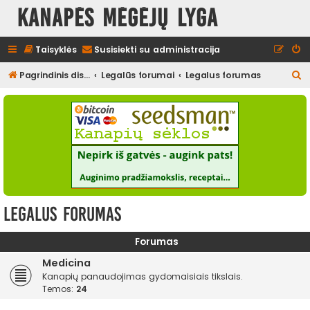
Kanapės mėgėjų lyga
Taisyklės
Susisiekti su administracija
I
Pagrindinis diskusijų puslapis
Legalūs forumai
Legalus forumas
e
š
k
o
t
i
Legalus forumas
Forumas
Medicina
Kanapių panaudojimas gydomaisiais tikslais.
Temos:
24