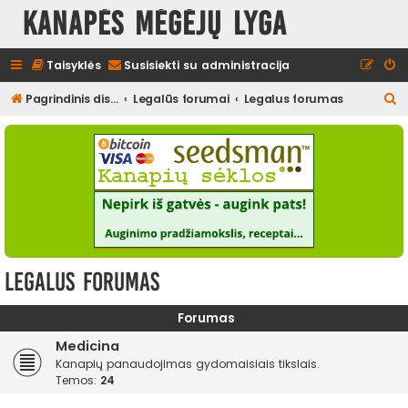
Kanapės mėgėjų lyga
Taisyklės
Susisiekti su administracija
I
Pagrindinis diskusijų puslapis
Legalūs forumai
Legalus forumas
e
š
k
o
t
i
Legalus forumas
Forumas
Medicina
Kanapių panaudojimas gydomaisiais tikslais.
Temos:
24