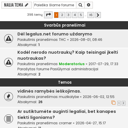
Ieškoti
Išplėstinė paieška
Nauja tema
Puslapis
1
iš
16
398 temų
1
2
3
4
5
…
16
Kitas
Svarbūs pranešimai
Dėl legalus.net forumo uždarymo
Paskutinis pranešimas
THC
«
2026-08-01, 08:46
Atsakymai:
1
Kodėl nerodo nuotraukų? Kaip teisingai įkelti
nuotraukas?
Paskutinis pranešimas
Moderatorius
«
2017-07-29, 17:33
Parašytas forume
Pasiūlymai administracijai
Atsakymai:
2
Temos
vidinės ramybės ieškojimas.
Paskutinis pranešimas
muzikalybe
«
2026-06-02, 12:55
Atsakymai:
26
1
2
Ar sutiktumėte auginti legaliai, bet kanapes
tiekti ligoniams?
Paskutinis pranešimas
cramer
«
2026-04-27, 15:17