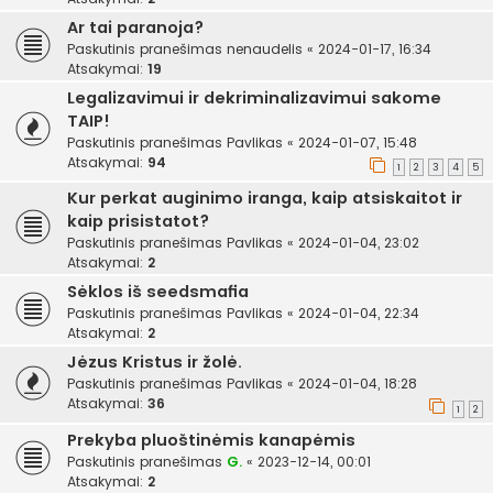
Ar tai paranoja?
Paskutinis pranešimas
nenaudelis
«
2024-01-17, 16:34
Atsakymai:
19
Legalizavimui ir dekriminalizavimui sakome
TAIP!
Paskutinis pranešimas
Pavlikas
«
2024-01-07, 15:48
Atsakymai:
94
1
2
3
4
5
Kur perkat auginimo iranga, kaip atsiskaitot ir
kaip prisistatot?
Paskutinis pranešimas
Pavlikas
«
2024-01-04, 23:02
Atsakymai:
2
Sėklos iš seedsmafia
Paskutinis pranešimas
Pavlikas
«
2024-01-04, 22:34
Atsakymai:
2
Jėzus Kristus ir žolė.
Paskutinis pranešimas
Pavlikas
«
2024-01-04, 18:28
Atsakymai:
36
1
2
Prekyba pluoštinėmis kanapėmis
Paskutinis pranešimas
G.
«
2023-12-14, 00:01
Atsakymai:
2