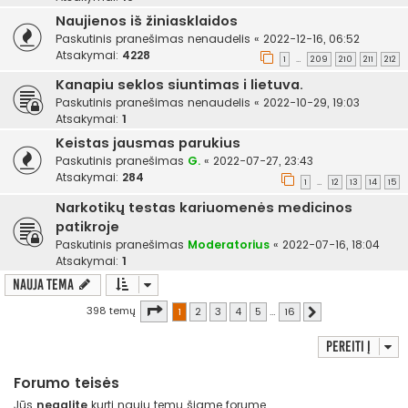
Naujienos iš žiniasklaidos
Paskutinis pranešimas
nenaudelis
«
2022-12-16, 06:52
Atsakymai:
4228
1
209
210
211
212
…
Kanapiu seklos siuntimas i lietuva.
Paskutinis pranešimas
nenaudelis
«
2022-10-29, 19:03
Atsakymai:
1
Keistas jausmas parukius
Paskutinis pranešimas
G.
«
2022-07-27, 23:43
Atsakymai:
284
1
12
13
14
15
…
Narkotikų testas kariuomenės medicinos
patikroje
Paskutinis pranešimas
Moderatorius
«
2022-07-16, 18:04
Atsakymai:
1
Nauja tema
Puslapis
1
iš
16
398 temų
1
2
3
4
5
…
16
Kitas
Pereiti į
Forumo teisės
Jūs
negalite
kurti naujų temų šiame forume