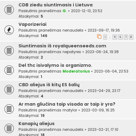
CDB ziedu siuntimasis i Lietuva
Paskutinis pranešimas
G.
«
2023-12-13, 23:52
Atsakymai:
5
Vaporizeriai
Paskutinis pranešimas
nenaudelis
«
2023-09-17, 19:36
Atsakymai:
146
1
5
6
7
8
…
Siuntimasis iš royalqueenseeds.com
Paskutinis pranešimas
nepatyres
«
2023-06-24, 19:38
Atsakymai:
2
Del thc isivalymo is organizmo.
Paskutinis pranešimas
Moderatorius
«
2023-06-04, 23:53
Atsakymai:
1
CBD aliejus iš kitų ES šalių
Paskutinis pranešimas
nenaudelis
«
2023-04-29, 23:17
Atsakymai:
4
Ar man gliučina taip visada ar taip ir yra?
Paskutinis pranešimas
matylor
«
2023-03-09, 16:25
Atsakymai:
19
Kanapių aliejus
Paskutinis pranešimas
nenaudelis
«
2023-02-21, 17:10
Atsakymai:
18