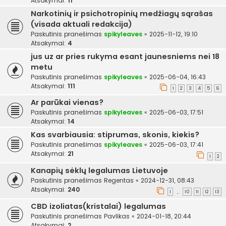
Atsakymai:
11
Narkotinių ir psichotropinių medžiagų sąrašas
(visada aktuali redakcija)
Paskutinis pranešimas
spikyleaves
«
2025-11-12, 19:10
Atsakymai:
4
jus uz ar pries rukyma esant jaunesniems nei 18
metu
Paskutinis pranešimas
spikyleaves
«
2025-06-04, 16:43
Atsakymai:
111
1
2
3
4
5
6
Ar parūkai vienas?
Paskutinis pranešimas
spikyleaves
«
2025-06-03, 17:51
Atsakymai:
14
Kas svarbiausia: stiprumas, skonis, kiekis?
Paskutinis pranešimas
spikyleaves
«
2025-06-03, 17:41
Atsakymai:
21
1
2
Kanapių sėklų legalumas Lietuvoje
Paskutinis pranešimas
Regentas
«
2024-12-31, 08:43
Atsakymai:
240
1
10
11
12
13
…
CBD izoliatas(kristalai) legalumas
Paskutinis pranešimas
Pavlikas
«
2024-01-18, 20:44
Atsakymai:
2