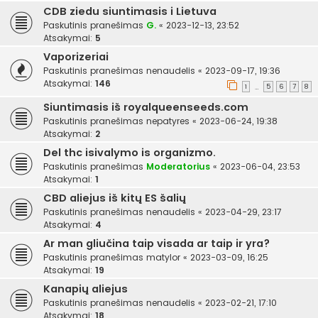
CDB ziedu siuntimasis i Lietuva
Paskutinis pranešimas
G.
«
2023-12-13, 23:52
Atsakymai:
5
Vaporizeriai
Paskutinis pranešimas
nenaudelis
«
2023-09-17, 19:36
Atsakymai:
146
1
5
6
7
8
…
Siuntimasis iš royalqueenseeds.com
Paskutinis pranešimas
nepatyres
«
2023-06-24, 19:38
Atsakymai:
2
Del thc isivalymo is organizmo.
Paskutinis pranešimas
Moderatorius
«
2023-06-04, 23:53
Atsakymai:
1
CBD aliejus iš kitų ES šalių
Paskutinis pranešimas
nenaudelis
«
2023-04-29, 23:17
Atsakymai:
4
Ar man gliučina taip visada ar taip ir yra?
Paskutinis pranešimas
matylor
«
2023-03-09, 16:25
Atsakymai:
19
Kanapių aliejus
Paskutinis pranešimas
nenaudelis
«
2023-02-21, 17:10
Atsakymai:
18