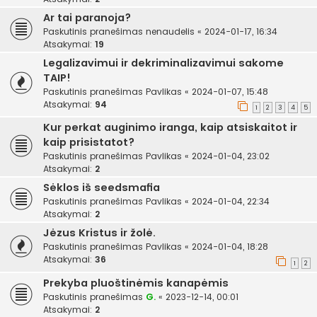
Ar tai paranoja?
Paskutinis pranešimas
nenaudelis
«
2024-01-17, 16:34
Atsakymai:
19
Legalizavimui ir dekriminalizavimui sakome
TAIP!
Paskutinis pranešimas
Pavlikas
«
2024-01-07, 15:48
Atsakymai:
94
1
2
3
4
5
Kur perkat auginimo iranga, kaip atsiskaitot ir
kaip prisistatot?
Paskutinis pranešimas
Pavlikas
«
2024-01-04, 23:02
Atsakymai:
2
Sėklos iš seedsmafia
Paskutinis pranešimas
Pavlikas
«
2024-01-04, 22:34
Atsakymai:
2
Jėzus Kristus ir žolė.
Paskutinis pranešimas
Pavlikas
«
2024-01-04, 18:28
Atsakymai:
36
1
2
Prekyba pluoštinėmis kanapėmis
Paskutinis pranešimas
G.
«
2023-12-14, 00:01
Atsakymai:
2