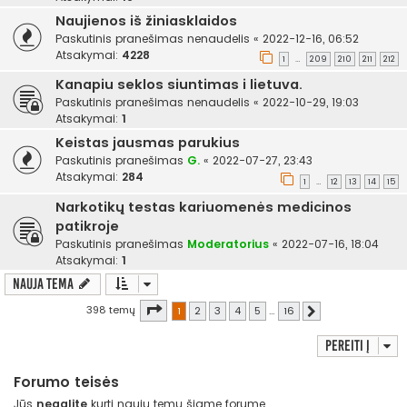
Naujienos iš žiniasklaidos
Paskutinis pranešimas
nenaudelis
«
2022-12-16, 06:52
Atsakymai:
4228
1
209
210
211
212
…
Kanapiu seklos siuntimas i lietuva.
Paskutinis pranešimas
nenaudelis
«
2022-10-29, 19:03
Atsakymai:
1
Keistas jausmas parukius
Paskutinis pranešimas
G.
«
2022-07-27, 23:43
Atsakymai:
284
1
12
13
14
15
…
Narkotikų testas kariuomenės medicinos
patikroje
Paskutinis pranešimas
Moderatorius
«
2022-07-16, 18:04
Atsakymai:
1
Nauja tema
Puslapis
1
iš
16
398 temų
1
2
3
4
5
…
16
Kitas
Pereiti į
Forumo teisės
Jūs
negalite
kurti naujų temų šiame forume