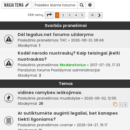
Ieškoti
Išplėstinė paieška
Nauja tema
Puslapis
1
iš
16
398 temų
1
2
3
4
5
…
16
Kitas
Svarbūs pranešimai
Dėl legalus.net forumo uždarymo
Paskutinis pranešimas
THC
«
2026-08-01, 08:46
Atsakymai:
1
Kodėl nerodo nuotraukų? Kaip teisingai įkelti
nuotraukas?
Paskutinis pranešimas
Moderatorius
«
2017-07-29, 17:33
Parašytas forume
Pasiūlymai administracijai
Atsakymai:
2
Temos
vidinės ramybės ieškojimas.
Paskutinis pranešimas
muzikalybe
«
2026-06-02, 12:55
Atsakymai:
26
1
2
Ar sutiktumėte auginti legaliai, bet kanapes
tiekti ligoniams?
Paskutinis pranešimas
cramer
«
2026-04-27, 15:17