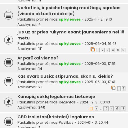
Atsakymai:
11
Narkotinių ir psichotropinių medžiagų sąrašas
(visada aktuali redakcija)
Paskutinis pranešimas
spikyleaves
«
2025-11-12, 19:10
Atsakymai:
4
jus uz ar pries rukyma esant jaunesniems nei 18
metu
Paskutinis pranešimas
spikyleaves
«
2025-06-04, 16:43
Atsakymai:
111
1
2
3
4
5
6
Ar parūkai vienas?
Paskutinis pranešimas
spikyleaves
«
2025-06-03, 17:51
Atsakymai:
14
Kas svarbiausia: stiprumas, skonis, kiekis?
Paskutinis pranešimas
spikyleaves
«
2025-06-03, 17:41
Atsakymai:
21
1
2
Kanapių sėklų legalumas Lietuvoje
Paskutinis pranešimas
Regentas
«
2024-12-31, 08:43
Atsakymai:
240
1
10
11
12
13
…
CBD izoliatas(kristalai) legalumas
Paskutinis pranešimas
Pavlikas
«
2024-01-18, 20:44
Atsakymai:
2