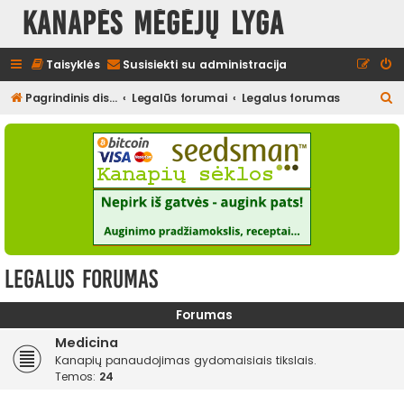
Kanapės mėgėjų lyga
Taisyklės
Susisiekti su administracija
I
Pagrindinis diskusijų puslapis
Legalūs forumai
Legalus forumas
e
š
k
o
t
i
Legalus forumas
Forumas
Medicina
Kanapių panaudojimas gydomaisiais tikslais.
Temos:
24