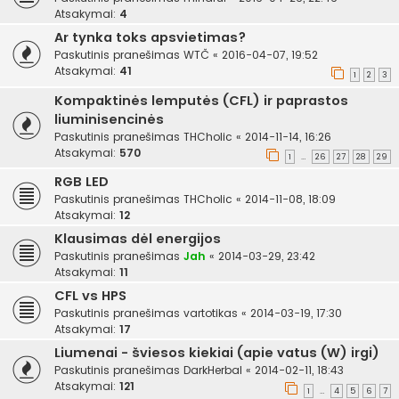
Atsakymai:
4
Ar tynka toks apsvietimas?
Paskutinis pranešimas
WTČ
«
2016-04-07, 19:52
Atsakymai:
41
1
2
3
Kompaktinės lemputės (CFL) ir paprastos
liuminisencinės
Paskutinis pranešimas
THCholic
«
2014-11-14, 16:26
Atsakymai:
570
1
26
27
28
29
…
RGB LED
Paskutinis pranešimas
THCholic
«
2014-11-08, 18:09
Atsakymai:
12
Klausimas dėl energijos
Paskutinis pranešimas
Jah
«
2014-03-29, 23:42
Atsakymai:
11
CFL vs HPS
Paskutinis pranešimas
vartotikas
«
2014-03-19, 17:30
Atsakymai:
17
Liumenai - šviesos kiekiai (apie vatus (W) irgi)
Paskutinis pranešimas
DarkHerbal
«
2014-02-11, 18:43
Atsakymai:
121
1
4
5
6
7
…