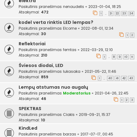
elektra
Paskutinis pranešimas
nenaudelis
«
2023-01-04, 18:25
Atsakymai:
472
1
21
22
23
24
…
kodel verta rinktis LED lempas?
Paskutinis pranešimas
Elcome
«
2022-08-01, 12:34
Atsakymai:
30
1
2
Reflektoriai
Paskutinis pranešimas
femtas
«
2022-03-29, 12:10
Atsakymai:
210
1
8
9
10
11
…
Šviesos diodai, LED
Paskutinis pranešimas
lukasaka
«
2021-05-22, 11:46
Atsakymai:
859
1
40
41
42
43
…
Lempų atstumas nuo augalų
Paskutinis pranešimas
Moderatorius
«
2021-04-26, 22:45
Atsakymai:
46
1
2
3
SPEKTRAS
Paskutinis pranešimas
Ciakis
«
2019-09-21, 15:37
Atsakymai:
10
KindLed
Paskutinis pranešimas
barzas
«
2017-07-17, 00:45