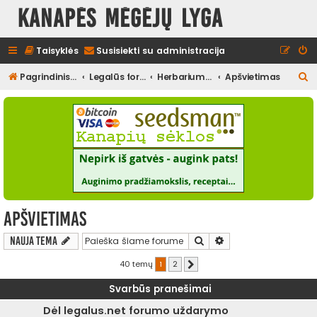
Kanapės mėgėjų lyga
Taisyklės
Susisiekti su administracija
I
Pagrindinis diskusijų puslapis
Legalūs forumai
Herbariumas
Apšvietimas
e
š
k
o
t
i
Apšvietimas
Ieškoti
Išplėstinė paieška
Nauja tema
40 temų
1
2
Kitas
Svarbūs pranešimai
Dėl legalus.net forumo uždarymo