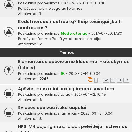
Paskutinis pranešimas
THC
«
2026-08-01, 08:46
Parašytas forume
Legalus forumas
Atsakymai:
1
Kodėl nerodo nuotraukų? Kaip teisingai įkelti
nuotraukas?
Paskutinis pranešimas
Moderatorius
«
2017-07-29, 17:33
Parašytas forume
Pasiūlymai administracijai
Atsakymai:
2
Temos
Elementarūs apšvietimo klausimai - atsakymai.
(I dalis)
Paskutinis pranešimas
G.
«
2023-12-14, 00:04
Atsakymai:
2246
1
110
111
112
113
…
Apšvietimas mini box'e pirmom savaitėm
Paskutinis pranešimas
talas
«
2024-04-12, 16:45
Atsakymai:
6
Sviesos spalvos itaka augalui
Paskutinis pranešimas
lumenas
«
2023-09-13, 16:04
Atsakymai:
3
HPS, MH pajungimas, laidai, peleidėjai, schemos,