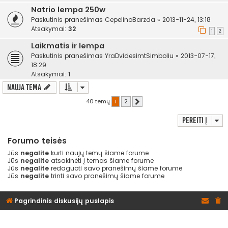
Natrio lempa 250w
Paskutinis pranešimas
CepelinoBarzda
«
2013-11-24, 13:18
Atsakymai:
32
1
2
Laikmatis ir lempa
Paskutinis pranešimas
YraDvidesimtSimboliu
«
2013-07-17,
18:29
Atsakymai:
1
Nauja tema
40 temų
1
2
Kitas
Pereiti į
Forumo teisės
Jūs
negalite
kurti naujų temų šiame forume
Jūs
negalite
atsakinėti į temas šiame forume
Jūs
negalite
redaguoti savo pranešimų šiame forume
Jūs
negalite
trinti savo pranešimų šiame forume
Pagrindinis diskusijų puslapis