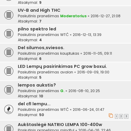
Atsakymai:
9
UV-B and High THC
Paskutinis pranešimas
Moderatorius
«
2016-12-27, 21:08
Atsakymai:
7
pilno spektro led
Paskutinis pranešimas
WTČ
«
2016-12-13, 13:39
Atsakymai:
4
Del silumos,sviesos.
Paskutinis pranešimas
kauptukas
«
2016-11-05, 09:11
Atsakymai:
6
LED Lempų pasirinkimas PC grow boxui.
Paskutinis pranešimas
avalon
«
2016-09-09, 19:00
Atsakymai:
5
lempos aukstis?
Paskutinis pranešimas
G.
«
2016-08-10, 20:25
Atsakymai:
10
del cfl lempu...
Paskutinis pranešimas
WTČ
«
2016-06-24, 01:47
Atsakymai:
50
1
2
3
Aukštaslėgė NATRIO LEMPA 100-400w
Paskutinis pranešimas
mindful
«
2016-04-26, 22:46