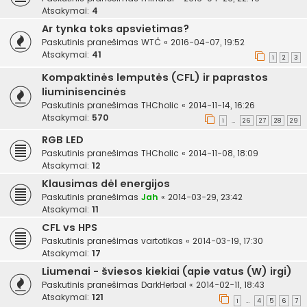
Atsakymai:
4
Ar tynka toks apsvietimas?
Paskutinis pranešimas
WTČ
«
2016-04-07, 19:52
Atsakymai:
41
1
2
3
Kompaktinės lemputės (CFL) ir paprastos
liuminisencinės
Paskutinis pranešimas
THCholic
«
2014-11-14, 16:26
Atsakymai:
570
1
26
27
28
29
…
RGB LED
Paskutinis pranešimas
THCholic
«
2014-11-08, 18:09
Atsakymai:
12
Klausimas dėl energijos
Paskutinis pranešimas
Jah
«
2014-03-29, 23:42
Atsakymai:
11
CFL vs HPS
Paskutinis pranešimas
vartotikas
«
2014-03-19, 17:30
Atsakymai:
17
Liumenai - šviesos kiekiai (apie vatus (W) irgi)
Paskutinis pranešimas
DarkHerbal
«
2014-02-11, 18:43
Atsakymai:
121
1
4
5
6
7
…