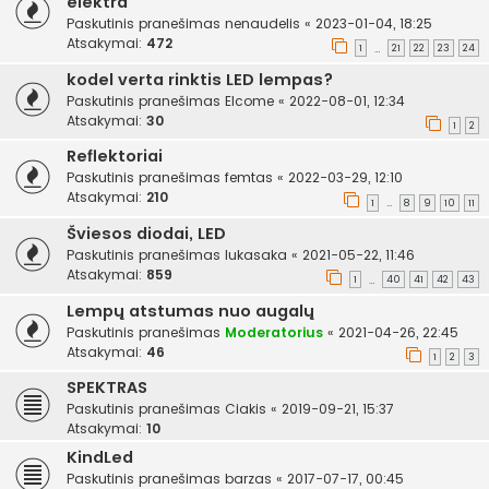
elektra
Paskutinis pranešimas
nenaudelis
«
2023-01-04, 18:25
Atsakymai:
472
1
21
22
23
24
…
kodel verta rinktis LED lempas?
Paskutinis pranešimas
Elcome
«
2022-08-01, 12:34
Atsakymai:
30
1
2
Reflektoriai
Paskutinis pranešimas
femtas
«
2022-03-29, 12:10
Atsakymai:
210
1
8
9
10
11
…
Šviesos diodai, LED
Paskutinis pranešimas
lukasaka
«
2021-05-22, 11:46
Atsakymai:
859
1
40
41
42
43
…
Lempų atstumas nuo augalų
Paskutinis pranešimas
Moderatorius
«
2021-04-26, 22:45
Atsakymai:
46
1
2
3
SPEKTRAS
Paskutinis pranešimas
Ciakis
«
2019-09-21, 15:37
Atsakymai:
10
KindLed
Paskutinis pranešimas
barzas
«
2017-07-17, 00:45