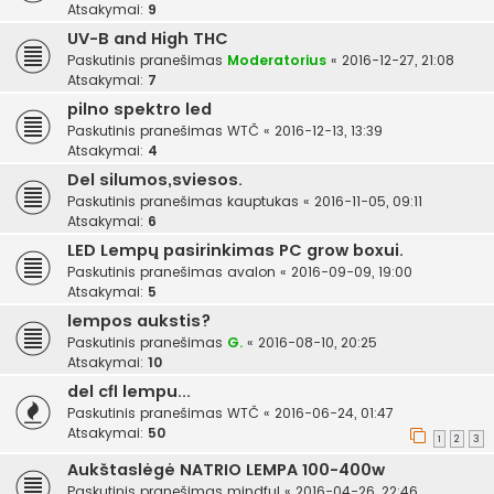
Atsakymai:
9
UV-B and High THC
Paskutinis pranešimas
Moderatorius
«
2016-12-27, 21:08
Atsakymai:
7
pilno spektro led
Paskutinis pranešimas
WTČ
«
2016-12-13, 13:39
Atsakymai:
4
Del silumos,sviesos.
Paskutinis pranešimas
kauptukas
«
2016-11-05, 09:11
Atsakymai:
6
LED Lempų pasirinkimas PC grow boxui.
Paskutinis pranešimas
avalon
«
2016-09-09, 19:00
Atsakymai:
5
lempos aukstis?
Paskutinis pranešimas
G.
«
2016-08-10, 20:25
Atsakymai:
10
del cfl lempu...
Paskutinis pranešimas
WTČ
«
2016-06-24, 01:47
Atsakymai:
50
1
2
3
Aukštaslėgė NATRIO LEMPA 100-400w
Paskutinis pranešimas
mindful
«
2016-04-26, 22:46