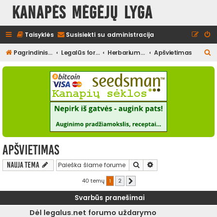
Kanapės mėgėjų lyga
Taisyklės
Susisiekti su administracija
I
Pagrindinis diskusijų puslapis
Legalūs forumai
Herbariumas
Apšvietimas
e
š
k
o
t
i
Apšvietimas
Ieškoti
Išplėstinė paieška
Nauja tema
40 temų
1
2
Kitas
Svarbūs pranešimai
Dėl legalus.net forumo uždarymo