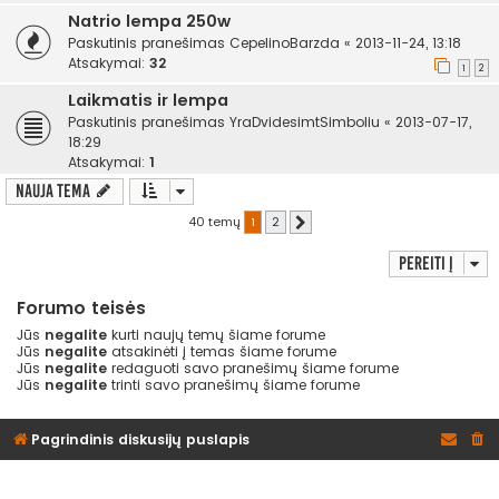
Natrio lempa 250w
Paskutinis pranešimas
CepelinoBarzda
«
2013-11-24, 13:18
Atsakymai:
32
1
2
Laikmatis ir lempa
Paskutinis pranešimas
YraDvidesimtSimboliu
«
2013-07-17,
18:29
Atsakymai:
1
Nauja tema
40 temų
1
2
Kitas
Pereiti į
Forumo teisės
Jūs
negalite
kurti naujų temų šiame forume
Jūs
negalite
atsakinėti į temas šiame forume
Jūs
negalite
redaguoti savo pranešimų šiame forume
Jūs
negalite
trinti savo pranešimų šiame forume
Pagrindinis diskusijų puslapis