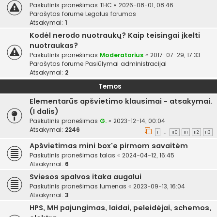
Paskutinis pranešimas
THC
«
2026-08-01, 08:46
Parašytas forume
Legalus forumas
Atsakymai:
1
Kodėl nerodo nuotraukų? Kaip teisingai įkelti
nuotraukas?
Paskutinis pranešimas
Moderatorius
«
2017-07-29, 17:33
Parašytas forume
Pasiūlymai administracijai
Atsakymai:
2
Temos
Elementarūs apšvietimo klausimai - atsakymai.
(I dalis)
Paskutinis pranešimas
G.
«
2023-12-14, 00:04
Atsakymai:
2246
1
110
111
112
113
…
Apšvietimas mini box'e pirmom savaitėm
Paskutinis pranešimas
talas
«
2024-04-12, 16:45
Atsakymai:
6
Sviesos spalvos itaka augalui
Paskutinis pranešimas
lumenas
«
2023-09-13, 16:04
Atsakymai:
3
HPS, MH pajungimas, laidai, peleidėjai, schemos,