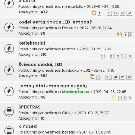
elektra
Paskutinis pranešimas
nenaudelis
«
2023-01-04, 18:25
Atsakymai:
472
1
21
22
23
24
…
kodel verta rinktis LED lempas?
Paskutinis pranešimas
Elcome
«
2022-08-01, 12:34
Atsakymai:
30
1
2
Reflektoriai
Paskutinis pranešimas
femtas
«
2022-03-29, 12:10
Atsakymai:
210
1
8
9
10
11
…
Šviesos diodai, LED
Paskutinis pranešimas
lukasaka
«
2021-05-22, 11:46
Atsakymai:
859
1
40
41
42
43
…
Lempų atstumas nuo augalų
Paskutinis pranešimas
Moderatorius
«
2021-04-26, 22:45
Atsakymai:
46
1
2
3
SPEKTRAS
Paskutinis pranešimas
Ciakis
«
2019-09-21, 15:37
Atsakymai:
10
KindLed
Paskutinis pranešimas
barzas
«
2017-07-17, 00:45