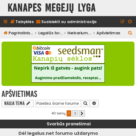
Kanapės mėgėjų lyga
Taisyklės
Susisiekti su administracija
I
Pagrindinis diskusijų puslapis
Legalūs forumai
Herbariumas
Apšvietimas
e
š
k
o
t
i
Apšvietimas
Ieškoti
Išplėstinė paieška
Nauja tema
40 temų
1
2
Kitas
Svarbūs pranešimai
Dėl legalus.net forumo uždarymo