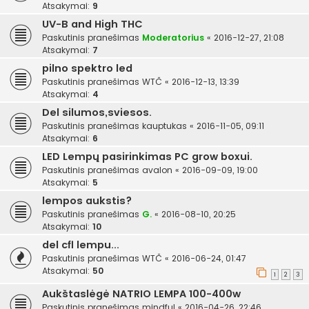
Atsakymai:
9
UV-B and High THC
Paskutinis pranešimas
Moderatorius
«
2016-12-27, 21:08
Atsakymai:
7
pilno spektro led
Paskutinis pranešimas
WTČ
«
2016-12-13, 13:39
Atsakymai:
4
Del silumos,sviesos.
Paskutinis pranešimas
kauptukas
«
2016-11-05, 09:11
Atsakymai:
6
LED Lempų pasirinkimas PC grow boxui.
Paskutinis pranešimas
avalon
«
2016-09-09, 19:00
Atsakymai:
5
lempos aukstis?
Paskutinis pranešimas
G.
«
2016-08-10, 20:25
Atsakymai:
10
del cfl lempu...
Paskutinis pranešimas
WTČ
«
2016-06-24, 01:47
Atsakymai:
50
1
2
3
Aukštaslėgė NATRIO LEMPA 100-400w
Paskutinis pranešimas
mindful
«
2016-04-26, 22:46