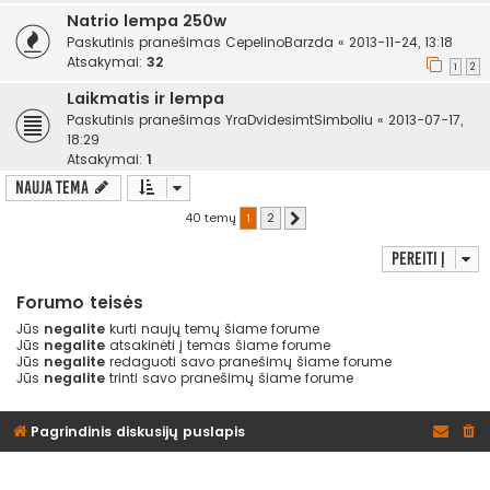
Natrio lempa 250w
Paskutinis pranešimas
CepelinoBarzda
«
2013-11-24, 13:18
Atsakymai:
32
1
2
Laikmatis ir lempa
Paskutinis pranešimas
YraDvidesimtSimboliu
«
2013-07-17,
18:29
Atsakymai:
1
Nauja tema
40 temų
1
2
Kitas
Pereiti į
Forumo teisės
Jūs
negalite
kurti naujų temų šiame forume
Jūs
negalite
atsakinėti į temas šiame forume
Jūs
negalite
redaguoti savo pranešimų šiame forume
Jūs
negalite
trinti savo pranešimų šiame forume
Pagrindinis diskusijų puslapis