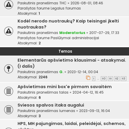
Paskutinis pranešimas
THC
«
2026-08-01, 08:46
Parašytas forume
Legalus forumas
Atsakymai:
1
Kodėl nerodo nuotraukų? Kaip teisingai įkelti
nuotraukas?
Paskutinis pranešimas
Moderatorius
«
2017-07-29, 17:33
Parašytas forume
Pasiūlymai administracijai
Atsakymai:
2
Temos
Elementarūs apšvietimo klausimai - atsakymai.
(I dalis)
Paskutinis pranešimas
G.
«
2023-12-14, 00:04
Atsakymai:
2246
1
110
111
112
113
…
Apšvietimas mini box'e pirmom savaitėm
Paskutinis pranešimas
talas
«
2024-04-12, 16:45
Atsakymai:
6
Sviesos spalvos itaka augalui
Paskutinis pranešimas
lumenas
«
2023-09-13, 16:04
Atsakymai:
3
HPS, MH pajungimas, laidai, peleidėjai, schemos,