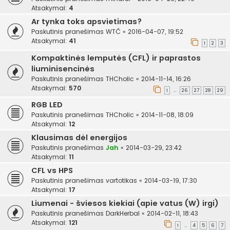
Atsakymai:
4
Ar tynka toks apsvietimas?
Paskutinis pranešimas
WTČ
«
2016-04-07, 19:52
Atsakymai:
41
1
2
3
Kompaktinės lemputės (CFL) ir paprastos
liuminisencinės
Paskutinis pranešimas
THCholic
«
2014-11-14, 16:26
Atsakymai:
570
1
26
27
28
29
…
RGB LED
Paskutinis pranešimas
THCholic
«
2014-11-08, 18:09
Atsakymai:
12
Klausimas dėl energijos
Paskutinis pranešimas
Jah
«
2014-03-29, 23:42
Atsakymai:
11
CFL vs HPS
Paskutinis pranešimas
vartotikas
«
2014-03-19, 17:30
Atsakymai:
17
Liumenai - šviesos kiekiai (apie vatus (W) irgi)
Paskutinis pranešimas
DarkHerbal
«
2014-02-11, 18:43
Atsakymai:
121
1
4
5
6
7
…