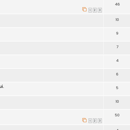
46
1
2
3
10
9
7
4
6
i.
5
10
50
1
2
3