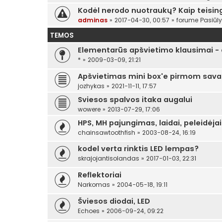
Kodėl nerodo nuotraukų? Kaip teising
adminas
»
2017-04-30, 00:57
» forume
Pasiūl
TEMOS
Elementarūs apšvietimo klausimai - a
*
»
2009-03-09, 21:21
Apšvietimas mini box'e pirmom sav
jozhykas
»
2021-11-11, 17:57
Sviesos spalvos itaka augalui
wowere
»
2013-07-29, 17:06
HPS, MH pajungimas, laidai, peleidėja
chainsawtoothfish
»
2003-08-24, 16:19
kodel verta rinktis LED lempas?
skrajojantisolandas
»
2017-01-03, 22:31
Reflektoriai
Narkomas
»
2004-05-18, 19:11
Šviesos diodai, LED
Echoes
»
2006-09-24, 09:22