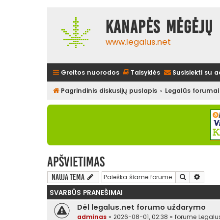
Kanapės mėgėjų 
www.legalus.net
Greitos nuorodos
Taisyklės
Susisiekti su 
Pagrindinis diskusijų puslapis
Legalūs forumai
Apšvietimas
Ieškoti
Išplės
Nauja tema
SVARBŪS PRANEŠIMAI
Dėl legalus.net forumo uždarymo
adminas
»
2026-08-01, 02:38
» forume
Legalu