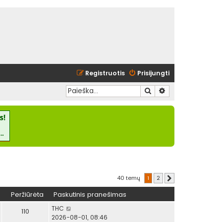
Registruotis
Prisijungti
Ieškoti
Išplėstinė paieška
40 temų
1
2
Kitas
Peržiūrėta
Paskutinis pranešimas
THC
110
2026-08-01, 08:46