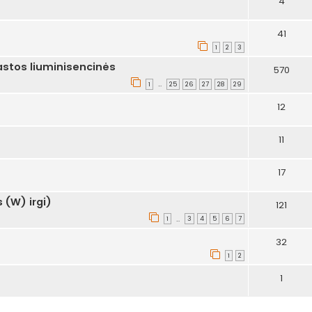
4
41
1
2
3
stos liuminisencinės
570
1
25
26
27
28
29
…
12
11
17
 (W) irgi)
121
1
3
4
5
6
7
…
32
1
2
1