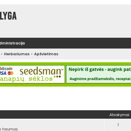
lyga
administracija
Herbariumas
Apšvietimas
tinė paieška
Atsakymai
1
s forumas