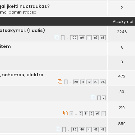
ai įkelti nuotraukas?
2
ymai administracijai
Atsakymai
tsakymai. (I dalis)
2246
1
109
110
111
112
113
…
aitėm
6
3
i, schemos, elektra
472
1
20
21
22
23
24
…
30
1
2
210
1
7
8
9
10
11
…
859
1
39
40
41
42
43
…