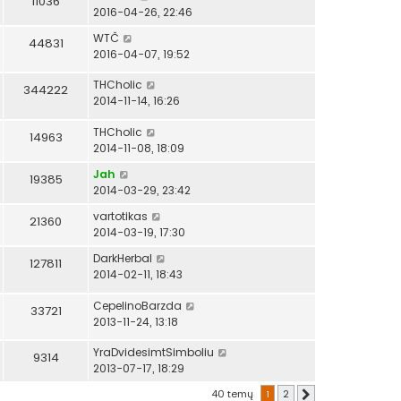
11036
2016-04-26, 22:46
WTČ
44831
2016-04-07, 19:52
THCholic
344222
2014-11-14, 16:26
THCholic
14963
2014-11-08, 18:09
Jah
19385
2014-03-29, 23:42
vartotikas
21360
2014-03-19, 17:30
DarkHerbal
127811
2014-02-11, 18:43
CepelinoBarzda
33721
2013-11-24, 13:18
YraDvidesimtSimboliu
9314
2013-07-17, 18:29
40 temų
1
2
Kitas