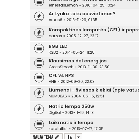
ernestasLemon
»
2016-04-25, 18:24
Ar tynka toks apsvietimas?
Arnas6
»
2013-11-29, 01:35
Kompaktinės lemputės (CFL) ir papra
barzas
»
2005-12-27, 23:17
RGB LED
R2D2
»
2014-05-24, 11:28
Klausimas dėl energijos
GreenStooph
»
2013-11-30, 23:50
CFL vs HPS
ANB
»
2012-09-20, 22:03
Liumenai - šviesos kiekiai (apie vatus
MUMUKAS
»
2004-05-15, 12:51
Natrio lempa 250w
Digital
»
2013-11-19, 14:13
Laikmatis ir lempa
karalaitis1
»
2013-07-17, 17:05
Nauja tema