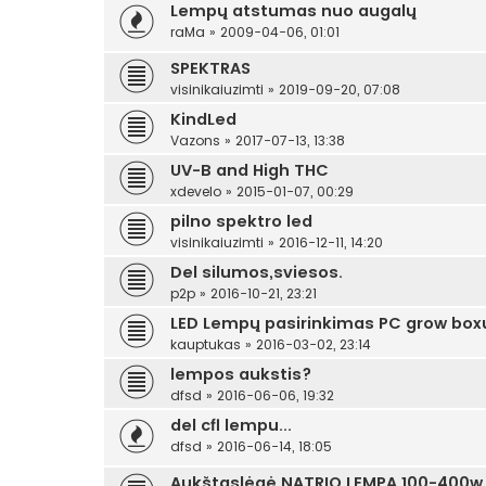
Lempų atstumas nuo augalų
raMa
»
2009-04-06, 01:01
SPEKTRAS
visinikaiuzimti
»
2019-09-20, 07:08
KindLed
Vazons
»
2017-07-13, 13:38
UV-B and High THC
xdevelo
»
2015-01-07, 00:29
pilno spektro led
visinikaiuzimti
»
2016-12-11, 14:20
Del silumos,sviesos.
p2p
»
2016-10-21, 23:21
LED Lempų pasirinkimas PC grow boxu
kauptukas
»
2016-03-02, 23:14
lempos aukstis?
dfsd
»
2016-06-06, 19:32
del cfl lempu...
dfsd
»
2016-06-14, 18:05
Aukštaslėgė NATRIO LEMPA 100-400w