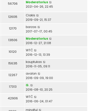
Moderatorius
56706
2021-04-26, 22:45
Ciakis
12608
2019-09-21, 15:37
barzas
12170
2017-07-17, 00:45
Moderatorius
13806
2016-12-27, 21:08
WTČ
10120
2016-12-13, 13:39
kauptukas
15638
2016-11-05, 09:11
avalon
12267
2016-09-09, 19:00
G.
17313
2016-08-10, 20:25
WTČ
42906
2016-06-24, 01:47
mindful