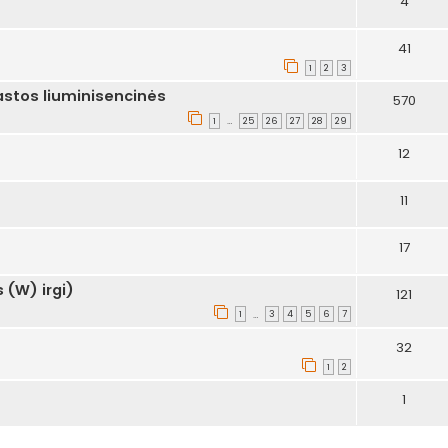
4
41
1
2
3
stos liuminisencinės
570
1
25
26
27
28
29
…
12
11
17
 (W) irgi)
121
1
3
4
5
6
7
…
32
1
2
1