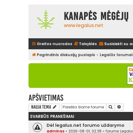
Kanapės mėgėjų 
www.legalus.net
Greitos nuorodos
Taisyklės
Susisiekti su 
Pagrindinis diskusijų puslapis
Legalūs forumai
Apšvietimas
Ieškoti
Išplės
Nauja tema
SVARBŪS PRANEŠIMAI
Dėl legalus.net forumo uždarymo
adminas
»
2026-08-01, 02:38
» forume
Legalu