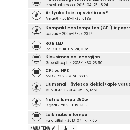
ernestasLemon
»
2016-04-25, 18:24
Ar tynka toks apsvietimas?
Arnas6
»
2013-11-29, 01:35
Kompaktinės lemputės (CFL) ir papra
barzas
»
2005-12-27, 23:17
RGB LED
R2D2
»
2014-05-24, 11:28
Klausimas dėl energijos
GreenStooph
»
2013-11-30, 23:50
CFL vs HPS
ANB
»
2012-09-20, 22:03
Liumenai - šviesos kiekiai (apie vatus
MUMUKAS
»
2004-05-15, 12:51
Natrio lempa 250w
Digital
»
2013-11-19, 14:13
Laikmatis ir lempa
karalaitis1
»
2013-07-17, 17:05
Nauja tema