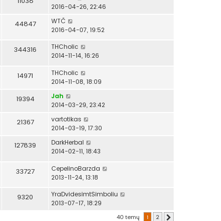
11038
2016-04-26, 22:46
WTČ
44847
2016-04-07, 19:52
THCholic
344316
2014-11-14, 16:26
THCholic
14971
2014-11-08, 18:09
Jah
19394
2014-03-29, 23:42
vartotikas
21367
2014-03-19, 17:30
DarkHerbal
127839
2014-02-11, 18:43
CepelinoBarzda
33727
2013-11-24, 13:18
YraDvidesimtSimboliu
9320
2013-07-17, 18:29
40 temų
1
2
Kitas