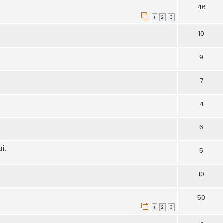
46
1
2
3
10
9
7
4
6
i.
5
10
50
1
2
3