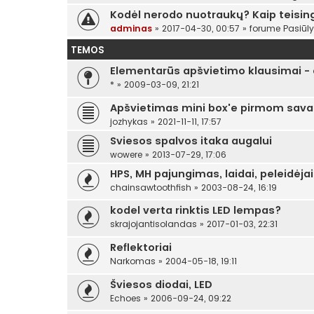
Kodėl nerodo nuotraukų? Kaip teising
adminas
»
2017-04-30, 00:57
» forume
Pasiūl
TEMOS
Elementarūs apšvietimo klausimai - a
*
»
2009-03-09, 21:21
Apšvietimas mini box'e pirmom sav
jozhykas
»
2021-11-11, 17:57
Sviesos spalvos itaka augalui
wowere
»
2013-07-29, 17:06
HPS, MH pajungimas, laidai, peleidėja
chainsawtoothfish
»
2003-08-24, 16:19
kodel verta rinktis LED lempas?
skrajojantisolandas
»
2017-01-03, 22:31
Reflektoriai
Narkomas
»
2004-05-18, 19:11
Šviesos diodai, LED
Echoes
»
2006-09-24, 09:22