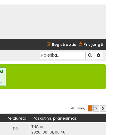
Registruotis
Prisijungti
Ieškoti
Išplėstinė paieška
40 temų
1
2
Kitas
Peržiūrėta
Paskutinis pranešimas
THC
116
2026-08-01, 08:46