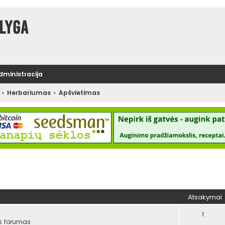
lyga
administracija
Herbariumas
Apšvietimas
tinė paieška
Atsakymai
1
s forumas