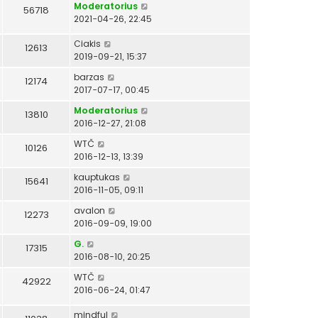
Moderatorius
56718
2021-04-26, 22:45
Ciakis
12613
2019-09-21, 15:37
barzas
12174
2017-07-17, 00:45
Moderatorius
13810
2016-12-27, 21:08
WTČ
10126
2016-12-13, 13:39
kauptukas
15641
2016-11-05, 09:11
avalon
12273
2016-09-09, 19:00
G.
17315
2016-08-10, 20:25
WTČ
42922
2016-06-24, 01:47
mindful