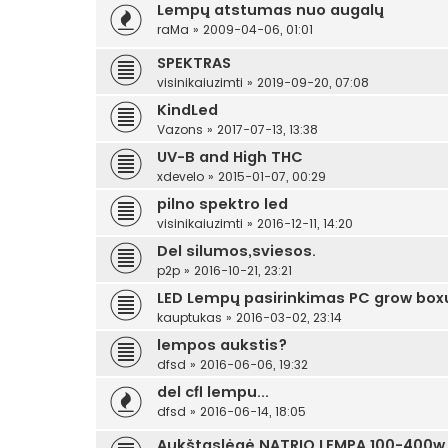
Lempų atstumas nuo augalų
raMa
»
2009-04-06, 01:01
SPEKTRAS
visinikaiuzimti
»
2019-09-20, 07:08
KindLed
Vazons
»
2017-07-13, 13:38
UV-B and High THC
xdevelo
»
2015-01-07, 00:29
pilno spektro led
visinikaiuzimti
»
2016-12-11, 14:20
Del silumos,sviesos.
p2p
»
2016-10-21, 23:21
LED Lempų pasirinkimas PC grow boxu
kauptukas
»
2016-03-02, 23:14
lempos aukstis?
dfsd
»
2016-06-06, 19:32
del cfl lempu...
dfsd
»
2016-06-14, 18:05
Aukštaslėgė NATRIO LEMPA 100-400w