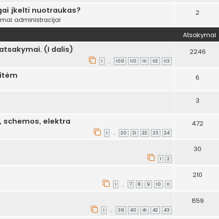
ai įkelti nuotraukas?
2
ymai administracijai
Atsakymai
tsakymai. (I dalis)
2246
1
109
110
111
112
113
…
aitėm
6
3
i, schemos, elektra
472
1
20
21
22
23
24
…
30
1
2
210
1
7
8
9
10
11
…
859
1
39
40
41
42
43
…