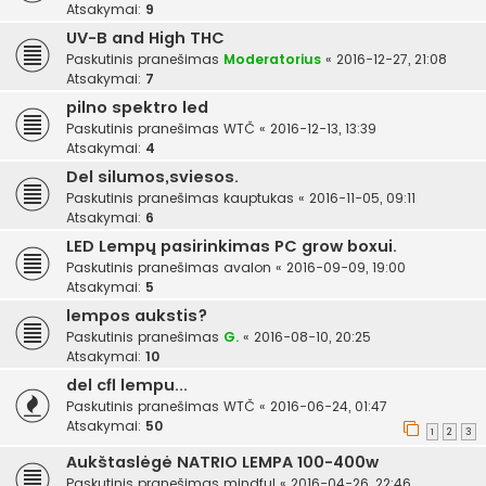
Atsakymai:
9
UV-B and High THC
Paskutinis pranešimas
Moderatorius
«
2016-12-27, 21:08
Atsakymai:
7
pilno spektro led
Paskutinis pranešimas
WTČ
«
2016-12-13, 13:39
Atsakymai:
4
Del silumos,sviesos.
Paskutinis pranešimas
kauptukas
«
2016-11-05, 09:11
Atsakymai:
6
LED Lempų pasirinkimas PC grow boxui.
Paskutinis pranešimas
avalon
«
2016-09-09, 19:00
Atsakymai:
5
lempos aukstis?
Paskutinis pranešimas
G.
«
2016-08-10, 20:25
Atsakymai:
10
del cfl lempu...
Paskutinis pranešimas
WTČ
«
2016-06-24, 01:47
Atsakymai:
50
1
2
3
Aukštaslėgė NATRIO LEMPA 100-400w
Paskutinis pranešimas
mindful
«
2016-04-26, 22:46