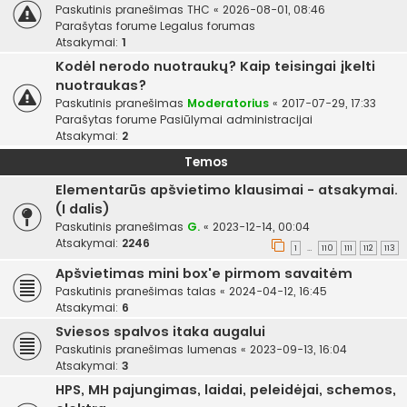
Paskutinis pranešimas
THC
«
2026-08-01, 08:46
Parašytas forume
Legalus forumas
Atsakymai:
1
Kodėl nerodo nuotraukų? Kaip teisingai įkelti
nuotraukas?
Paskutinis pranešimas
Moderatorius
«
2017-07-29, 17:33
Parašytas forume
Pasiūlymai administracijai
Atsakymai:
2
Temos
Elementarūs apšvietimo klausimai - atsakymai.
(I dalis)
Paskutinis pranešimas
G.
«
2023-12-14, 00:04
Atsakymai:
2246
1
110
111
112
113
…
Apšvietimas mini box'e pirmom savaitėm
Paskutinis pranešimas
talas
«
2024-04-12, 16:45
Atsakymai:
6
Sviesos spalvos itaka augalui
Paskutinis pranešimas
lumenas
«
2023-09-13, 16:04
Atsakymai:
3
HPS, MH pajungimas, laidai, peleidėjai, schemos,