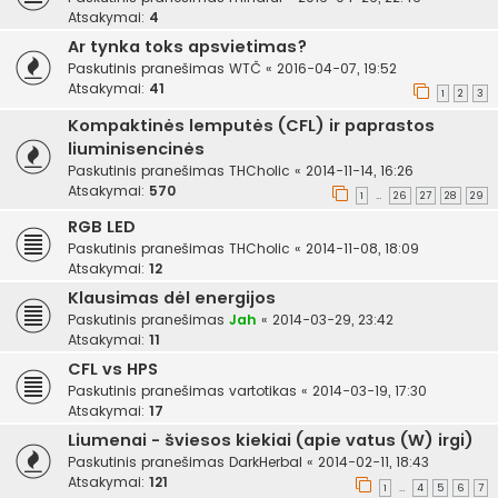
Atsakymai:
4
Ar tynka toks apsvietimas?
Paskutinis pranešimas
WTČ
«
2016-04-07, 19:52
Atsakymai:
41
1
2
3
Kompaktinės lemputės (CFL) ir paprastos
liuminisencinės
Paskutinis pranešimas
THCholic
«
2014-11-14, 16:26
Atsakymai:
570
1
26
27
28
29
…
RGB LED
Paskutinis pranešimas
THCholic
«
2014-11-08, 18:09
Atsakymai:
12
Klausimas dėl energijos
Paskutinis pranešimas
Jah
«
2014-03-29, 23:42
Atsakymai:
11
CFL vs HPS
Paskutinis pranešimas
vartotikas
«
2014-03-19, 17:30
Atsakymai:
17
Liumenai - šviesos kiekiai (apie vatus (W) irgi)
Paskutinis pranešimas
DarkHerbal
«
2014-02-11, 18:43
Atsakymai:
121
1
4
5
6
7
…