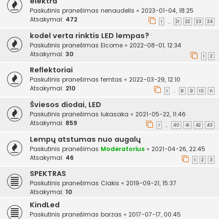
elektra
Paskutinis pranešimas
nenaudelis
«
2023-01-04, 18:25
Atsakymai:
472
1
21
22
23
24
…
kodel verta rinktis LED lempas?
Paskutinis pranešimas
Elcome
«
2022-08-01, 12:34
Atsakymai:
30
1
2
Reflektoriai
Paskutinis pranešimas
femtas
«
2022-03-29, 12:10
Atsakymai:
210
1
8
9
10
11
…
Šviesos diodai, LED
Paskutinis pranešimas
lukasaka
«
2021-05-22, 11:46
Atsakymai:
859
1
40
41
42
43
…
Lempų atstumas nuo augalų
Paskutinis pranešimas
Moderatorius
«
2021-04-26, 22:45
Atsakymai:
46
1
2
3
SPEKTRAS
Paskutinis pranešimas
Ciakis
«
2019-09-21, 15:37
Atsakymai:
10
KindLed
Paskutinis pranešimas
barzas
«
2017-07-17, 00:45