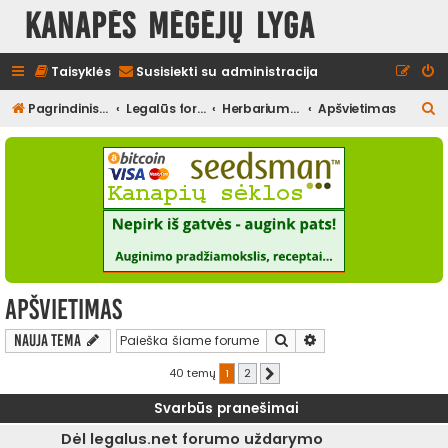
Kanapės mėgėjų lyga
Taisyklės
Susisiekti su administracija
I
Pagrindinis diskusijų puslapis
Legalūs forumai
Herbariumas
Apšvietimas
e
š
k
o
t
i
Apšvietimas
Ieškoti
Išplėstinė paieška
Nauja tema
40 temų
1
2
Kitas
Svarbūs pranešimai
Dėl legalus.net forumo uždarymo