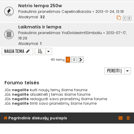
Natrio lempa 250w
Paskutinis pranešimas
CepelinoBarzda
«
2013-11-24, 13:18
Atsakymai:
32
1
2
Laikmatis ir lempa
Paskutinis pranešimas
YraDvidesimtSimboliu
«
2013-07-17,
18:29
Atsakymai:
1
Nauja tema
40 temų
1
2
Kitas
Pereiti į
Forumo teisės
Jūs
negalite
kurti naujų temų šiame forume
Jūs
negalite
atsakinėti į temas šiame forume
Jūs
negalite
redaguoti savo pranešimų šiame forume
Jūs
negalite
trinti savo pranešimų šiame forume
Pagrindinis diskusijų puslapis