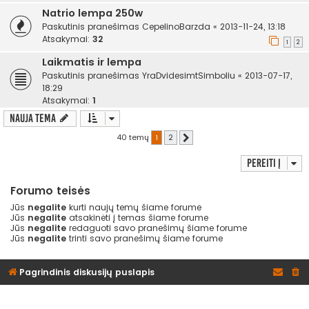
Natrio lempa 250w
Paskutinis pranešimas
CepelinoBarzda
«
2013-11-24, 13:18
Atsakymai:
32
1
2
Laikmatis ir lempa
Paskutinis pranešimas
YraDvidesimtSimboliu
«
2013-07-17,
18:29
Atsakymai:
1
Nauja tema
40 temų
1
2
Kitas
Pereiti į
Forumo teisės
Jūs
negalite
kurti naujų temų šiame forume
Jūs
negalite
atsakinėti į temas šiame forume
Jūs
negalite
redaguoti savo pranešimų šiame forume
Jūs
negalite
trinti savo pranešimų šiame forume
Pagrindinis diskusijų puslapis