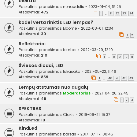
elektra
Paskutinis pranešimas
nenaudelis
«
2023-01-04, 18:25
Atsakymai:
472
1
21
22
23
24
…
kodel verta rinktis LED lempas?
Paskutinis pranešimas
Elcome
«
2022-08-01, 12:34
Atsakymai:
30
1
2
Reflektoriai
Paskutinis pranešimas
femtas
«
2022-03-29, 12:10
Atsakymai:
210
1
8
9
10
11
…
Šviesos diodai, LED
Paskutinis pranešimas
lukasaka
«
2021-05-22, 11:46
Atsakymai:
859
1
40
41
42
43
…
Lempų atstumas nuo augalų
Paskutinis pranešimas
Moderatorius
«
2021-04-26, 22:45
Atsakymai:
46
1
2
3
SPEKTRAS
Paskutinis pranešimas
Ciakis
«
2019-09-21, 15:37
Atsakymai:
10
KindLed
Paskutinis pranešimas
barzas
«
2017-07-17, 00:45