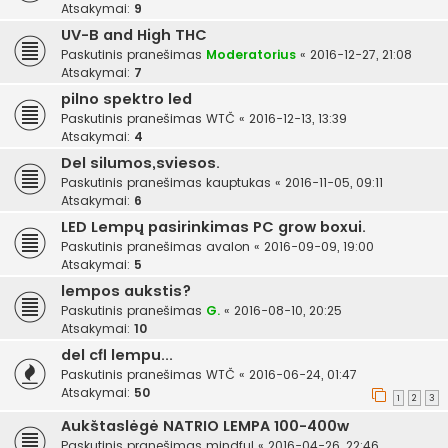
Atsakymai:
9
UV-B and High THC
Paskutinis pranešimas
Moderatorius
«
2016-12-27, 21:08
Atsakymai:
7
pilno spektro led
Paskutinis pranešimas
WTČ
«
2016-12-13, 13:39
Atsakymai:
4
Del silumos,sviesos.
Paskutinis pranešimas
kauptukas
«
2016-11-05, 09:11
Atsakymai:
6
LED Lempų pasirinkimas PC grow boxui.
Paskutinis pranešimas
avalon
«
2016-09-09, 19:00
Atsakymai:
5
lempos aukstis?
Paskutinis pranešimas
G.
«
2016-08-10, 20:25
Atsakymai:
10
del cfl lempu...
Paskutinis pranešimas
WTČ
«
2016-06-24, 01:47
Atsakymai:
50
1
2
3
Aukštaslėgė NATRIO LEMPA 100-400w
Paskutinis pranešimas
mindful
«
2016-04-26, 22:46