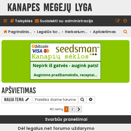
Kanapės mėgėjų lyga
Taisyklės
Susisiekti su administracija
I
Pagrindinis diskusijų puslapis
Legalūs forumai
Herbariumas
Apšvietimas
e
š
k
o
t
i
Apšvietimas
Ieškoti
Išplėstinė paieška
Nauja tema
40 temų
1
2
Kitas
Svarbūs pranešimai
Dėl legalus.net forumo uždarymo