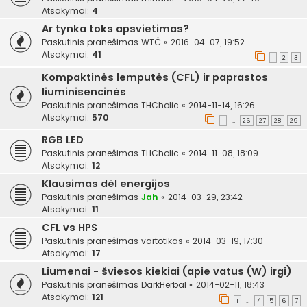
Atsakymai:
4
Ar tynka toks apsvietimas?
Paskutinis pranešimas
WTČ
«
2016-04-07, 19:52
Atsakymai:
41
1
2
3
Kompaktinės lemputės (CFL) ir paprastos
liuminisencinės
Paskutinis pranešimas
THCholic
«
2014-11-14, 16:26
Atsakymai:
570
1
26
27
28
29
…
RGB LED
Paskutinis pranešimas
THCholic
«
2014-11-08, 18:09
Atsakymai:
12
Klausimas dėl energijos
Paskutinis pranešimas
Jah
«
2014-03-29, 23:42
Atsakymai:
11
CFL vs HPS
Paskutinis pranešimas
vartotikas
«
2014-03-19, 17:30
Atsakymai:
17
Liumenai - šviesos kiekiai (apie vatus (W) irgi)
Paskutinis pranešimas
DarkHerbal
«
2014-02-11, 18:43
Atsakymai:
121
1
4
5
6
7
…