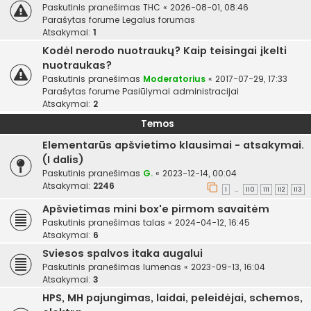
Paskutinis pranešimas
THC
«
2026-08-01, 08:46
Parašytas forume
Legalus forumas
Atsakymai:
1
Kodėl nerodo nuotraukų? Kaip teisingai įkelti
nuotraukas?
Paskutinis pranešimas
Moderatorius
«
2017-07-29, 17:33
Parašytas forume
Pasiūlymai administracijai
Atsakymai:
2
Temos
Elementarūs apšvietimo klausimai - atsakymai.
(I dalis)
Paskutinis pranešimas
G.
«
2023-12-14, 00:04
Atsakymai:
2246
1
110
111
112
113
…
Apšvietimas mini box'e pirmom savaitėm
Paskutinis pranešimas
talas
«
2024-04-12, 16:45
Atsakymai:
6
Sviesos spalvos itaka augalui
Paskutinis pranešimas
lumenas
«
2023-09-13, 16:04
Atsakymai:
3
HPS, MH pajungimas, laidai, peleidėjai, schemos,